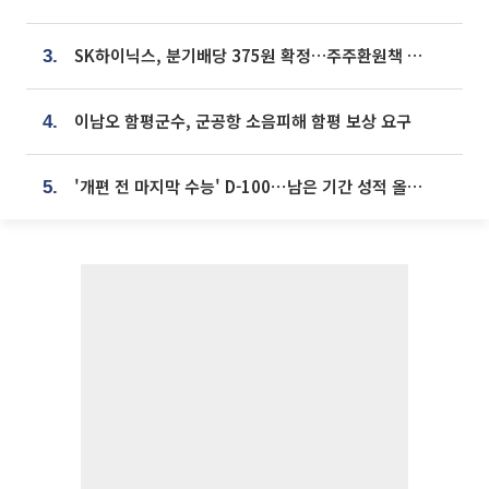
SK하이닉스, 분기배당 375원 확정…주주환원책 9월로 앞당겨 발표
3.
이남오 함평군수, 군공항 소음피해 함평 보상 요구
4.
'개편 전 마지막 수능' D-100⋯남은 기간 성적 올릴 전략은
5.