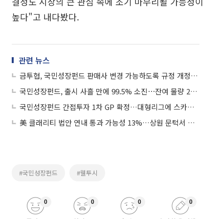
결성도 시장의 큰 관심 속에 조기 마무리될 가능성이
높다"고 내다봤다.
관련 뉴스
금투협, 국민성장펀드 판매사 변경 가능하도록 규정 개정 추진
국민성장펀드, 출시 사흘 만에 99.5% 소진⋯잔여 물량 29억
국민성장펀드 간접투자 1차 GP 확정…대형리그에 스카이레이크·에이티넘
美 클래리티 법안 연내 통과 가능성 13%…상원 문턱서 제동
#국민성장펀드
#웰투시
0
0
0
0