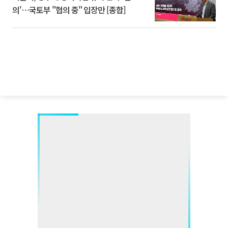
의'⋯국토부 "협의 중" 입장만 [종합]