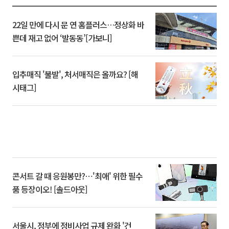
22일 만에 다시 문 연 홈플러스…정상화 바
쁜데 재고 없어 ‘발동동’[가보니]
입추매직 '불발', 처서매직은 올까요? [해
시태그]
콘서트 갈 때 응원봉만?⋯'최애' 위한 필수
품 등장이오! [솔드아웃]
서울시, 정부에 정비사업 규제 완화 '건