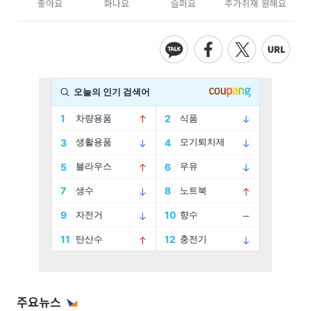
좋아요
화나요
슬퍼요
추가취재 원해요
주요뉴스