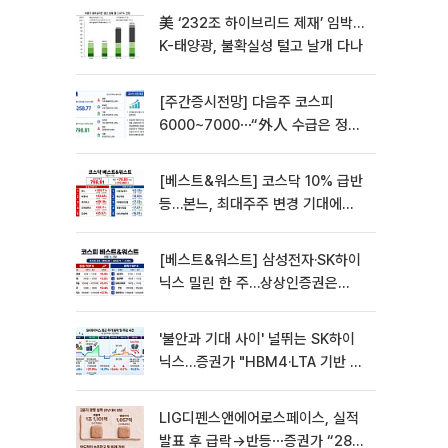
美 ‘232조 하이브리드 제재’ 임박…
K-태양광, 불확실성 털고 날개 다나
[주간증시전망] 다음주 코스피
6000~7000⋯“外人 수급은 정책
이 변수”
[베스트&워스트] 코스닥 10% 급반
등…본느, 최대주주 변경 기대에
270% 폭등
[베스트&워스트] 삼성전자·SK하이
닉스 밀린 한 주…상상인증권은
85% 급등
'불안과 기대 사이' 널뛰는 SK하이
닉스…증권가 "HBM4·LTA 기반 펀
터멘털 견고"
LIG디펜스앤에어로스페이스, 실적
발표 후 급락→반등⋯증권가 “28년