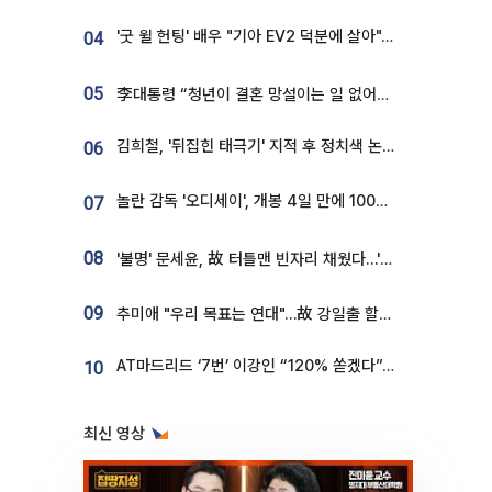
'굿 윌 헌팅' 배우 "기아 EV2 덕분에 살아"…교통사고 후 안전성 극찬
04
05
李대통령 “청년이 결혼 망설이는 일 없어야...제도상 불이익 조사”
김희철, '뒤집힌 태극기' 지적 후 정치색 논란…"좌우 떠나 우리나라 국기"
06
놀란 감독 '오디세이', 개봉 4일 만에 100만 돌파⋯'왕사남' 보다 빠르다
07
08
'불명' 문세윤, 故 터틀맨 빈자리 채웠다…'거북이' 눈물의 최종 우승
09
추미애 "우리 목표는 연대"…故 강일출 할머니 흉상 제막
AT마드리드 ‘7번’ 이강인 “120% 쏟겠다”⋯시메오네 감독 “필요한 선수”
10
최신 영상