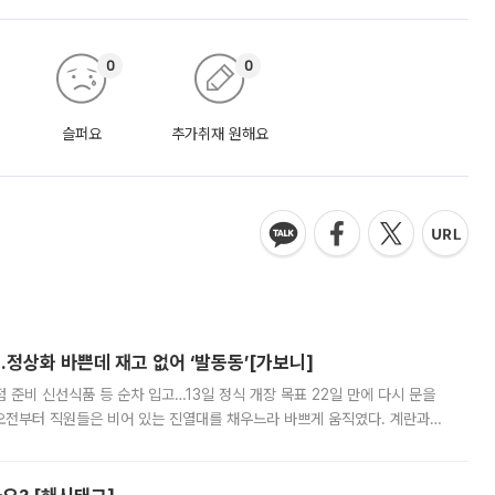
0
0
슬퍼요
추가취재 원해요
…정상화 바쁜데 재고 없어 ‘발동동’[가보니]
준비 신선식품 등 순차 입고…13일 정식 개장 목표 22일 만에 다시 문을
오전부터 직원들은 비어 있는 진열대를 채우느라 바쁘게 움직였다. 계란과
리를 잡기 시작했지만, 매장 곳곳엔 여전히 텅 빈 매대가 먼저 눈에 들어왔