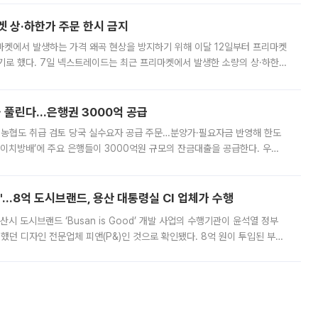
켓 상·하한가 주문 한시 금지
마켓에서 발생하는 가격 왜곡 현상을 방지하기 위해 이달 12일부터 프리마켓
기로 했다. 7일 넥스트레이드는 최근 프리마켓에서 발생한 소량의 상·하한
, 주문 오류로 인한 가격 급등락을 최소화하기 위한 비상 대응방안을 발표
 풀린다…은행권 3000억 공급
리·농협도 취급 검토 당국 실수요자 공급 주문…분양가·필요자금 반영해 한도
에이치방배’에 주요 은행들이 3000억원 규모의 잔금대출을 공급한다. 우리
하고 있어 향후 공급 규모가 늘어날 전망이다. 7일 금융권에 따르면 KB국
od'…8억 도시브랜드, 용산 대통령실 CI 업체가 수행
시 도시브랜드 ‘Busan is Good’ 개발 사업의 수행기관이 윤석열 정부
여했던 디자인 전문업체 피앤(P&)인 것으로 확인됐다. 8억 원이 투입된 부산
 부족과 디자인 정체성 논란에 휩싸였던 만큼, 사업 선정 과정과 결과물에