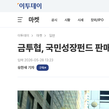
마켓
공시
시황
시세
장외/IPO
이투데이
마켓
일반
금투협, 국민성장펀드 판매
입력 2026-05-28 13:23
유한새 기자
구독