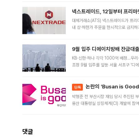
의 극심한
넥스트레이드, 12일부터 프리마
대체거래소(ATS) 넥스트레이드가 프리
내 상·하한가 주문을 한시적으로 금지하
가 체결 사례와 관련해 설명자료를 내고
9월 입주 디에이치방배 잔금대출
KB·신한·하나 각각 1000억 배정…우
조정 9월 입주를 앞둔 서울 서초구 ‘디
은행과 NH농협은행도 대출 취급을 검토
민은행
논란의 'Busan is Go
단독
박형준 전 부산시장 재임 당시 추진된 부산
용산 대통령실 상징체계(CI) 개발에 참
도시브랜드 사업이 공개 이후 시민 공감
댓글