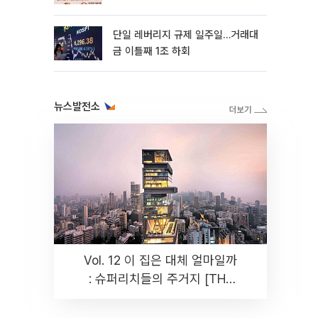
까지 튼튼”
단일 레버리지 규제 일주일…거래대
금 이틀째 1조 하회
뉴스발전소
Vol. 12 이 집은 대체 얼마일까
: 슈퍼리치들의 주거지 [THE
RARE]