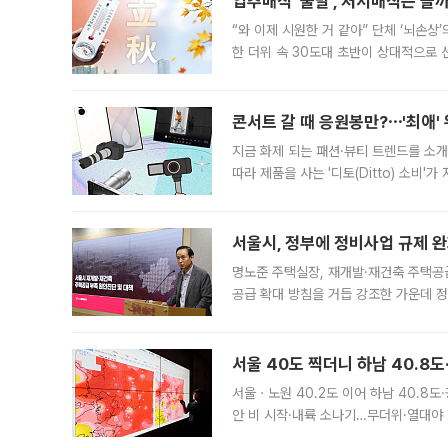
입추매직 '불발', 처서매직은 올
“와 이제 시원한 거 같아” 단체 ‘뇌손상
한 더위 속 30도대 초반이 상대적으로
지역에 있었습니다. 7월 말에는 서풍과
콘서트 갈 때 응원봉만?⋯'최애'
지금 화제 되는 패션·뷰티 트렌드를 소개
따라 제품을 사는 '디토(Ditto) 소비
어디일까요? 아이돌 콘서트 시작을 기다
서울시, 정부에 정비사업 규제 완화
명노준 주택실장, 재개발·재건축 주택공
공급 확대 방침을 거듭 강조한 가운데 정
면 반박하고 나섰다. 명노준 서울시 주택
서울 40도 찍더니 하남 40.8도
서울ㆍ노원 40.2도 이어 하남 40.8도
안 비 시작·내륙 소나기…무더위·열대야 
에서도 40도를 웃도는 기온이 관측됐다