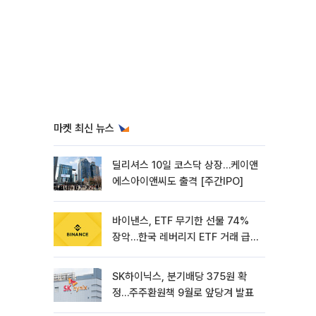
마켓 최신 뉴스
딜리셔스 10일 코스닥 상장…케이앤
에스아이앤씨도 출격 [주간IPO]
바이낸스, ETF 무기한 선물 74%
장악…한국 레버리지 ETF 거래 급
증 [e가상자산]
SK하이닉스, 분기배당 375원 확
정…주주환원책 9월로 앞당겨 발표