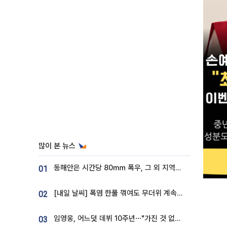
많이 본 뉴스
동해안은 시간당 80㎜ 폭우, 그 외 지역은 폭염…‘극과 극 날씨’
01
[내일 날씨] 폭염 한풀 꺾여도 무더위 계속⋯동해안 이틀 연속 비
02
임영웅, 어느덧 데뷔 10주년⋯"가진 것 없던 시절, 내 앞엔 20명의 팬뿐"
03