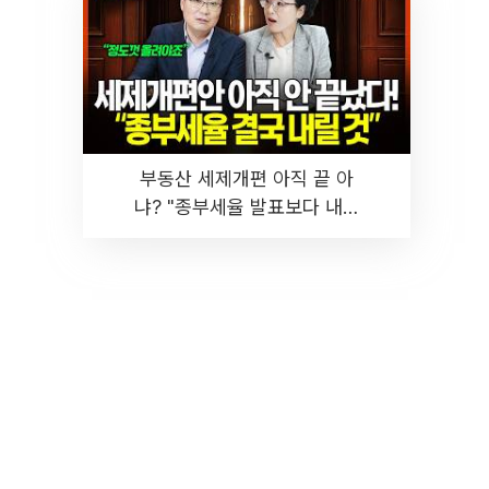
부동산 세제개편 아직 끝 아
냐? "종부세율 발표보다 내릴
것" 장기거주·양도세 전망 I 집
땅지성 I 김인만, 진미윤