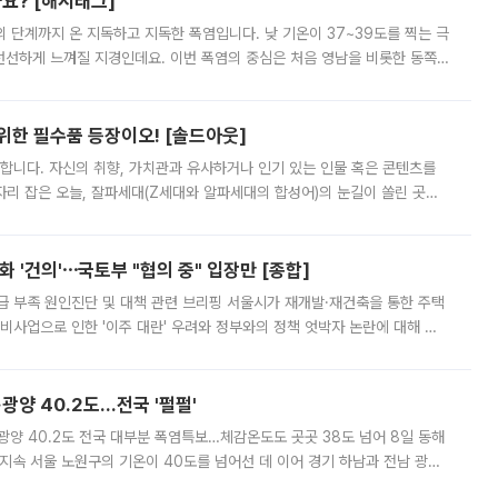
까요? [해시태그]
’의 단계까지 온 지독하고 지독한 폭염입니다. 낮 기온이 37~39도를 찍는 극
 선선하게 느껴질 지경인데요. 이번 폭염의 중심은 처음 영남을 비롯한 동쪽
 북서풍이 산맥을 넘어 영남 쪽으로 내려오면서 뜨겁고 건조해졌는데요.
 위한 필수품 등장이오! [솔드아웃]
합니다. 자신의 취향, 가치관과 유사하거나 인기 있는 인물 혹은 콘텐츠를
'가 자리 잡은 오늘, 잘파세대(Z세대와 알파세대의 합성어)의 눈길이 쏠린 곳은
리는 공연장. 응원봉만큼이나 눈에 띄는 게 있습니다. 공연이 시작되기
 '건의'⋯국토부 "협의 중" 입장만 [종합]
급 부족 원인진단 및 대책 관련 브리핑 서울시가 재개발·재건축을 통한 주택
비사업으로 인한 '이주 대란' 우려와 정부와의 정책 엇박자 논란에 대해 정
실장은 2031년까지 31만 가구 착공 목표에 차질이 없다는 입장이나,
·광양 40.2도…전국 '펄펄'
·광양 40.2도 전국 대부분 폭염특보…체감온도도 곳곳 38도 넘어 8일 동해
지속 서울 노원구의 기온이 40도를 넘어선 데 이어 경기 하남과 전남 광양
. 전국 대부분 지역에 폭염특보가 내려진 가운데 곳곳에서 39~40도 안팎