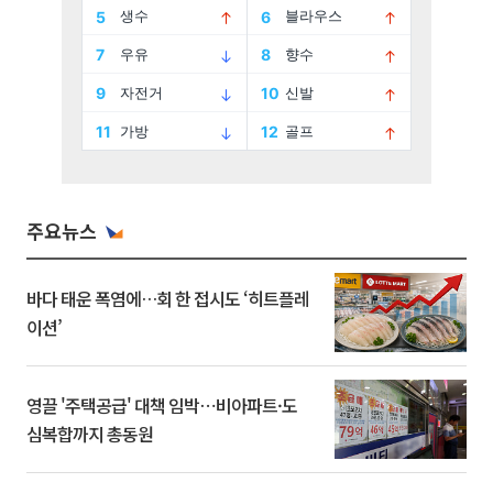
주요뉴스
바다 태운 폭염에…회 한 접시도 ‘히트플레
이션’
영끌 '주택공급' 대책 임박⋯비아파트·도
심복합까지 총동원