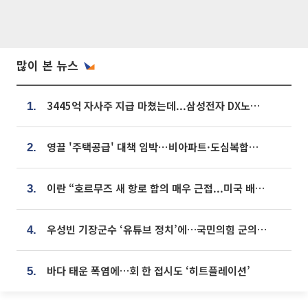
많이 본 뉴스
3445억 자사주 지급 마쳤는데...삼성전자 DX노조, 뒤늦은 '떼쓰기 집회'
1.
영끌 '주택공급' 대책 임박⋯비아파트·도심복합까지 총동원
2.
이란 “호르무즈 새 항로 합의 매우 근접...미국 배상 먼저”
3.
우성빈 기장군수 ‘유튜브 정치’에…국민의힘 군의원들 집단 반발
4.
바다 태운 폭염에…회 한 접시도 ‘히트플레이션’
5.