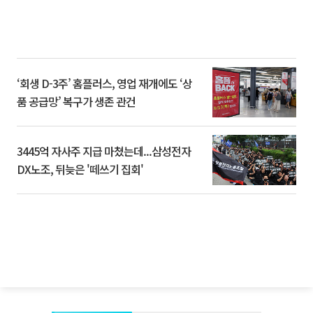
‘회생 D-3주’ 홈플러스, 영업 재개에도 ‘상
품 공급망’ 복구가 생존 관건
3445억 자사주 지급 마쳤는데...삼성전자
DX노조, 뒤늦은 '떼쓰기 집회'