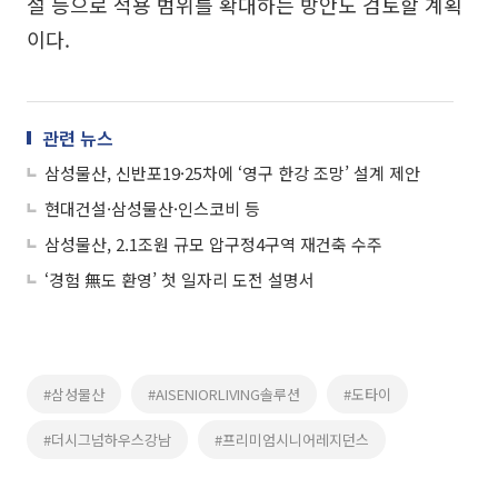
설 등으로 적용 범위를 확대하는 방안도 검토할 계획
이다.
관련 뉴스
삼성물산, 신반포19·25차에 ‘영구 한강 조망’ 설계 제안
현대건설·삼성물산·인스코비 등
삼성물산, 2.1조원 규모 압구정4구역 재건축 수주
‘경험 無도 환영’ 첫 일자리 도전 설명서
#삼성물산
#AISENIORLIVING솔루션
#도타이
#더시그넘하우스강남
#프리미엄시니어레지던스