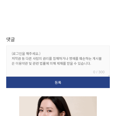
댓글
0 / 300