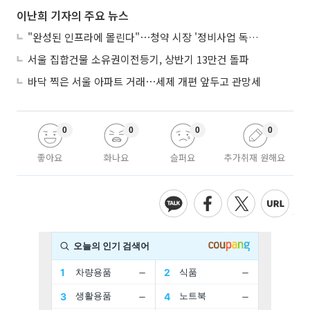
이난희 기자의 주요 뉴스
"완성된 인프라에 몰린다"⋯청약 시장 '정비사업 독주' 42배 격차
서울 집합건물 소유권이전등기, 상반기 13만건 돌파
바닥 찍은 서울 아파트 거래⋯세제 개편 앞두고 관망세
0
0
0
0
좋아요
화나요
슬퍼요
추가취재 원해요