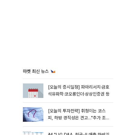
마켓 최신 뉴스
[오늘의 증시일정] 파마리서치·금호
석유화학·코오롱인더·상상인증권 등
[오늘의 투자전략] 휘청이는 코스
피, 하방 경직성은 견고…"추가 조정
시 분할 매수"
iM "LIG D&A, 천궁-II 매출 하반기