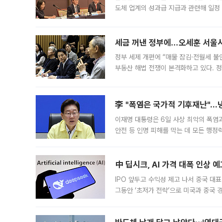
도체 업계의 성과급 지급과 관련해 일정
최근 상법·자본시장법 개정으로 기업 지
세금 꺼낸 정부에…오세훈 서울시장
정부 세제 개편에 “매물 잠김·전월세 불
부동산 해법 전쟁이 본격화하고 있다. 
드를 꺼내자 서울시는 전·월세 부담만 
李 "폭염은 국가적 기후재난"…냉
이재명 대통령은 6일 사상 최악의 폭염
안전 등 인명 피해를 막는 데 모든 행
인프라 확충 계획을 내년도 예산안에 반
中 딥시크, AI 가격 대폭 인상 
IPO 앞두고 수익성 제고 나서 중국 대표
그동안 ‘초저가 전략’으로 미국과 중국
가된다. 블룸버그통신에 따르면 딥시크는