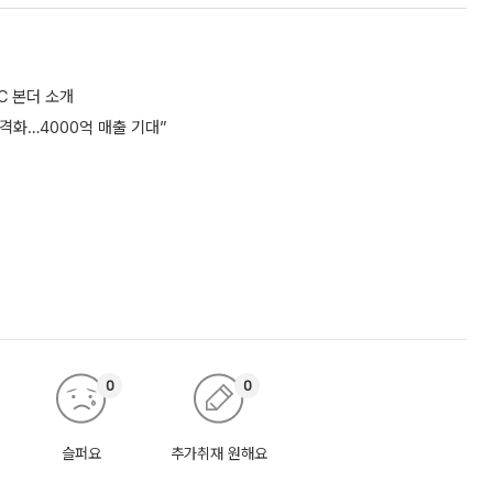
C 본더 소개
격화…4000억 매출 기대”
0
0
슬퍼요
추가취재 원해요