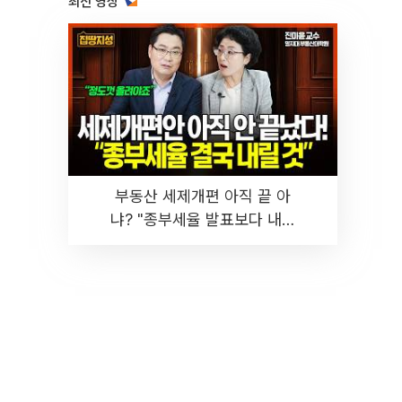
최신 영상
부동산 세제개편 아직 끝 아
냐? "종부세율 발표보다 내릴
것" 장기거주·양도세 전망 I 집
땅지성 I 김인만, 진미윤