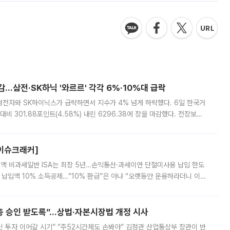
감…삼전·SK하닉 '와르르' 각각 6%·10%대 급락
삼성전자와 SK하이닉스가 급락하면서 지수가 4% 넘게 하락했다. 6일 한국거
비 301.88포인트(4.58%) 내린 6296.38에 장을 마감했다. 전장보다
스피는 장중 한때 6550.94까지 오르기도 했으나 6238.32까지 밀리기도 했
[이슈크래커]
 전액 비과세일반 ISA는 최장 5년…손익통산·과세이연 단절미사용 납입 한도
납입액 10% 소득공제…“10% 환급”은 아냐 “오랫동안 운용하라더니 이제
 ‘만능 절세 통장’으로 불리는 개인종합자산관리계좌(ISA)가 두 갈래로 개
주총 승인 받도록”…상법·자본시장법 개정 시사
닌 투자 이어갈 시기” “주52시간제도 손봐야” 김정관 산업통상부 장관이 반