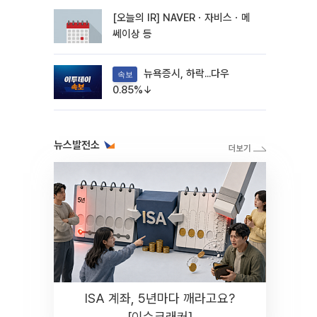
[오늘의 IR] NAVERㆍ자비스ㆍ메
쎄이상 등
뉴욕증시, 하락...다우
속보
0.85%↓
뉴스발전소
ISA 계좌, 5년마다 깨라고요?
[이슈크래커]