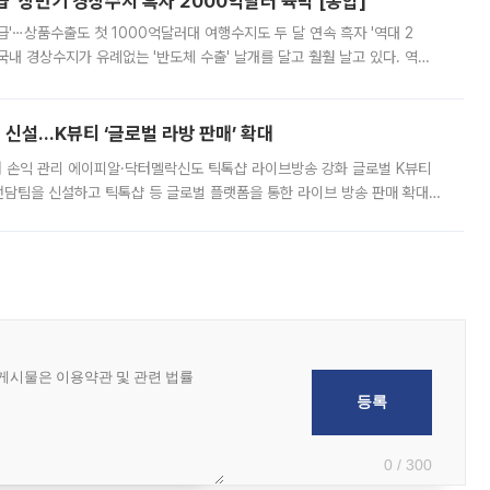
' 상반기 경상수지 흑자 2000억달러 육박 [종합]
급'⋯상품수출도 첫 1000억달러대 여행수지도 두 달 연속 흑자 '역대 2
국내 경상수지가 유례없는 '반도체 수출' 날개를 달고 훨훨 날고 있다. 역대
경상수지 뿐 아니라 상반기 경상수지 흑자도 2000억달러에 근접하며 사상 최
신설…K뷰티 ‘글로벌 라방 판매’ 확대
터 손익 관리 에이피알·닥터멜락신도 틱톡샵 라이브방송 강화 글로벌 K뷰티
담팀을 신설하고 틱톡샵 등 글로벌 플랫폼을 통한 라이브 방송 판매 확대에
급하는 데서 한발 더 나아가 방송 기획과 상품 구성, 출연자 섭외, 손익
0 / 300