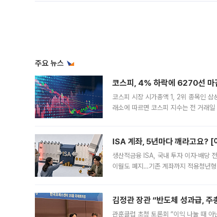
주요 뉴스
코스피, 4% 하락에 6270선 마
코스피 시장 시가총액 1, 2위 종목인 
래소에 따르면 코스피 지수는 전 거래일 대
1.81% 내린 6478.75에 출발한 코
다. 이날 오전
ISA 계좌, 5년마다 깨라고요? 
생산적금융 ISA, 국내 투자 이자·배당
이월도 폐지…기존 계좌까지 적용청년형 
는 5년마다 계좌를 해지하라는 건가요?”
편을
김정관 장관 “반도체 성과급, 
관훈클럽 초청 토론회 “이익 나눌 때 아