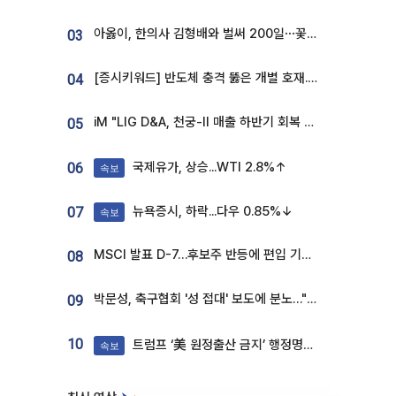
아옳이, 한의사 김형배와 벌써 200일⋯꽃다발 들고 "프러포즈 아냐"
03
[증시키워드] 반도체 충격 뚫은 개별 호재...포스코퓨처엠·에코프로·한화솔루션 '눈길'
04
iM "LIG D&A, 천궁-II 매출 하반기 회복 전망…방산 톱픽 유지"
05
국제유가, 상승...WTI 2.8%↑
06
속보
뉴욕증시, 하락...다우 0.85%↓
07
속보
MSCI 발표 D-7…후보주 반등에 편입 기대 재점화
08
박문성, 축구협회 '성 접대' 보도에 분노…"다 말아먹으려고 작정했나"
09
10
트럼프 ‘美 원정출산 금지’ 행정명령 서명
속보