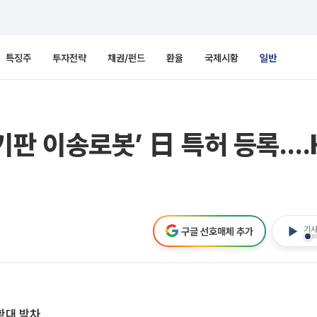
특징주
투자전략
채권/펀드
환율
국제시황
일반
기판 이송로봇’ 日 특허 등록…
기사
구글 선호매체 추가
확대 박차