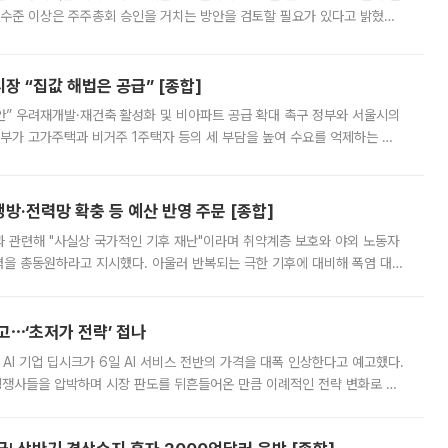
 수준 이상은 주주총회 승인을 거치는 방안을 검토할 필요가 있다고 밝혔다.
배구조와 주주권 강화 논의가 이어지는 가운데, 핵심 연구인력에 대한
 “집값 해법은 공급” [종합]
안” 우려재개발·재건축 활성화 및 비아파트 공급 확대 촉구 정부와 서울시의
정부가 고가주택과 비거주 1주택자 등의 세 부담을 높여 수요를 억제하는 카
키울 것이라며 세금이 아닌 공급이 근본적인 처방이라고 전면 반박했다.
방·전력망 확충 등 예산 반영 주문 [종합]
과 관련해 "사실상 국가적인 기후 재난"이라며 취약계층 보호와 야외 노동자
정력을 총동원하라고 지시했다. 아울러 반복되는 극한 기후에 대비해 폭염 대응
영하는 방안도 검토하라고 주문했다. 이 대통령은 이날 폭염·가뭄 대
예고⋯‘초저가 전략’ 접나
 AI 기업 딥시크가 6일 AI 서비스 전반의 가격을 대폭 인상한다고 예고했다.
 경쟁사들을 압박하며 시장 판도를 뒤흔들어온 만큼 이례적인 전략 변화로 평
 이날 공지를 통해 구체적인 인상 폭은 공개하지 않았지만 상당한 수