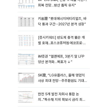
회복 전망…방산 톱픽 유지"
키움證 “롯데에너지머티리얼즈, 바
닥 통과 구간⋯2027년 본격 성장”
[증시키워드] 반도체 충격 뚫은 개
별 호재...포스코퓨처엠·에코프로·한
화솔루션 '눈길'
iM증권 “엘앤에프, 3분기 말 LFP
양산 본격화…목표가 ↓”
SK證, “LG유플러스, 올해 영업익
사상 최대 전망⋯주주환원도 기대
이상”
한전 5개 발전 자회사 통합 논
의..."특수채 지위 확보시 금리 최대
15bp 하락 기대"