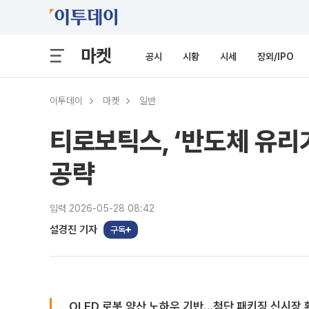
마켓
공시
시황
시세
장외/IPO
이투데이
마켓
일반
티로보틱스, ‘반도체 유리
공략
입력 2026-05-28 08:42
설경진 기자
구독
OLED 로봇 양산 노하우 기반…첨단 패키징 신시장 