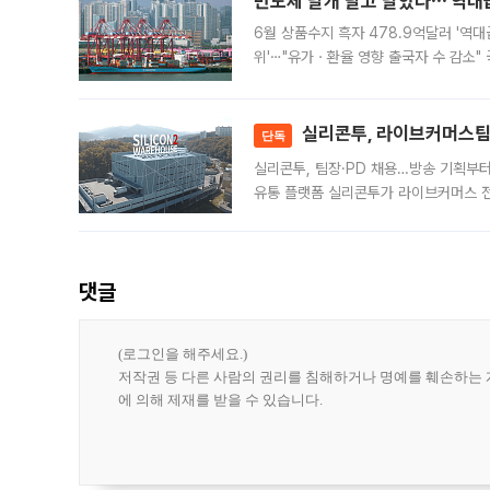
반도체 날개 달고 날았다⋯'역대급
6월 상품수지 흑자 478.9억달러 '역대
위'⋯"유가ㆍ환율 영향 출국자 수 감소" 
급 수출 호조가 매달 이어지면서 6월 
대 기
실리콘투, 라이브커머스팀 
단독
실리콘투, 팀장·PD 채용…방송 기획부
유통 플랫폼 실리콘투가 라이브커머스 전
나섰다. 국내 화장품을 해외 유통망에 공
댓글