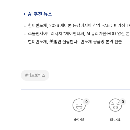
AI 추천 뉴스
한미반도체, 2026 세미콘 동남아시아 참가⋯2.5D 패키징 T
스몰인사이트리서치 “제이앤티씨, AI 유리기판·HDD 양산 본
한미반도체, 美법인 설립한다…반도체 공급망 본격 진출
#티로보틱스
0
0
좋아요
화나요