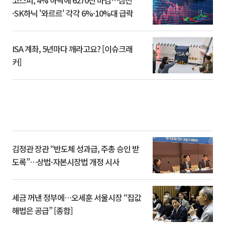
·SK하닉 '와르르' 각각 6%·10%대 급락
ISA 계좌, 5년마다 깨라고요? [이슈크래
커]
김정관 장관 “반도체 성과급, 주총 승인 받
도록”…상법·자본시장법 개정 시사
세금 꺼낸 정부에…오세훈 서울시장 “집값
해법은 공급” [종합]