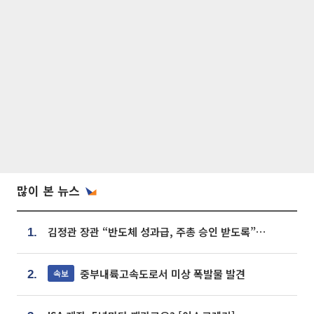
많이 본 뉴스
김정관 장관 “반도체 성과급, 주총 승인 받도록”…상법·자본시장법 개정 시사
1.
중부내륙고속도로서 미상 폭발물 발견
속보
2.