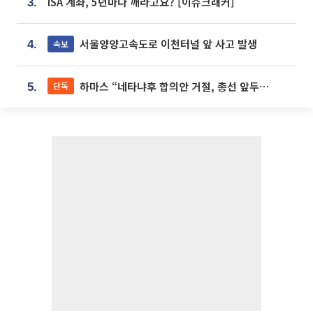
ISA 계좌, 5년마다 깨라고요? [이슈크래커]
3.
서울양양고속도로 이천터널 앞 사고 발생
속보
4.
하마스 “네타냐후 합의안 거절, 총선 앞두고 시간 끌기”
단독
5.