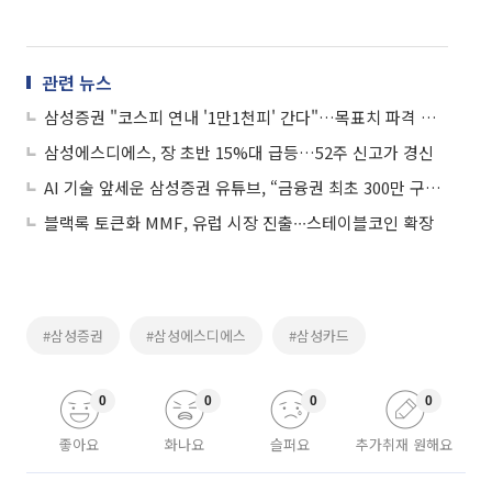
관련 뉴스
삼성증권 "코스피 연내 '1만1천피' 간다"…목표치 파격 상향
삼성에스디에스, 장 초반 15%대 급등…52주 신고가 경신
AI 기술 앞세운 삼성증권 유튜브, “금융권 최초 300만 구독자 돌파”
블랙록 토큰화 MMF, 유럽 시장 진출∙∙∙스테이블코인 확장
#삼성증권
#삼성에스디에스
#삼성카드
0
0
0
0
좋아요
화나요
슬퍼요
추가취재 원해요