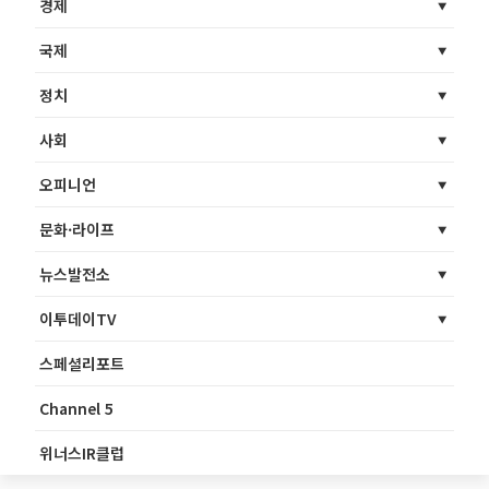
경제
국제
정치
사회
오피니언
문화·라이프
뉴스발전소
이투데이TV
스페셜리포트
Channel 5
위너스IR클럽