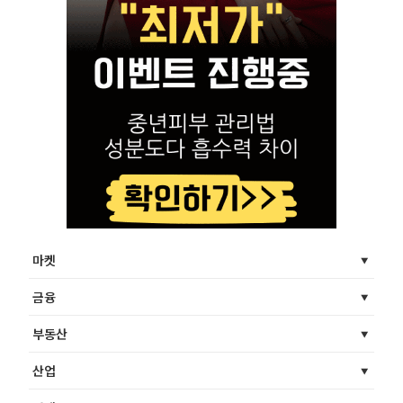
마켓
금융
부동산
산업