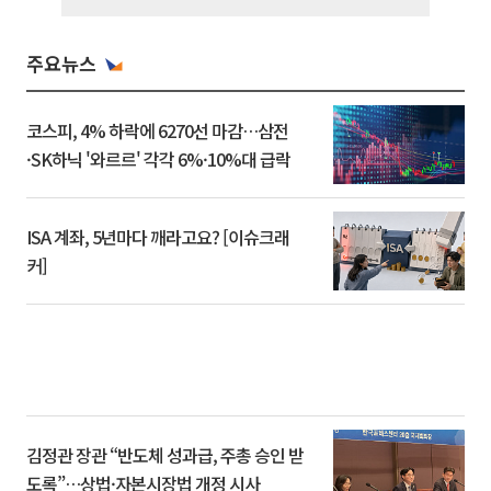
주요뉴스
코스피, 4% 하락에 6270선 마감…삼전
·SK하닉 '와르르' 각각 6%·10%대 급락
ISA 계좌, 5년마다 깨라고요? [이슈크래
커]
김정관 장관 “반도체 성과급, 주총 승인 받
도록”…상법·자본시장법 개정 시사