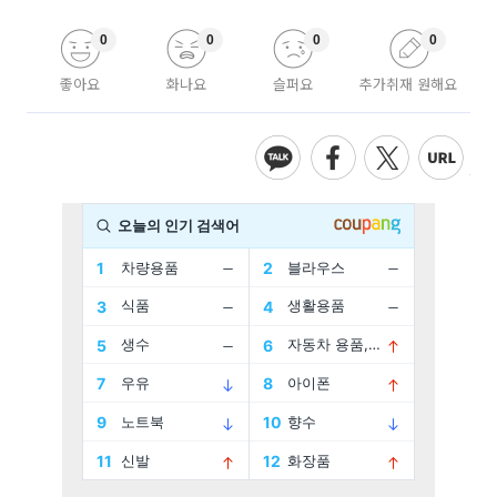
0
0
0
0
좋아요
화나요
슬퍼요
추가취재 원해요