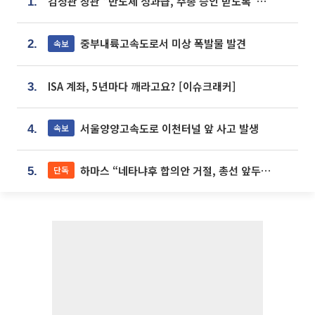
김정관 장관 “반도체 성과급, 주총 승인 받도록”…상법·자본시장법 개정 시사
1.
중부내륙고속도로서 미상 폭발물 발견
속보
2.
ISA 계좌, 5년마다 깨라고요? [이슈크래커]
3.
서울양양고속도로 이천터널 앞 사고 발생
속보
4.
하마스 “네타냐후 합의안 거절, 총선 앞두고 시간 끌기”
단독
5.