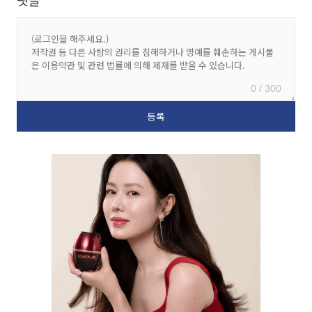
댓글
0 / 300