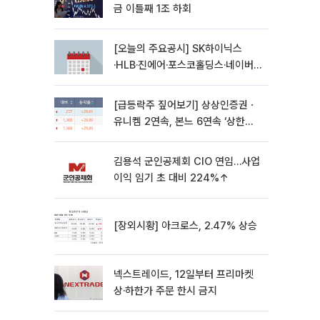
금 이틀째 1조 하회
[오늘의 주요공시] SK하이닉스
·HLB·진에어·포스코홀딩스·네이버·
대우건설 등
[급등락주 짚어보기] 상상인증권ㆍ
유니켐 2연속, 본느 6연속 ‘상한
가’⋯M&A 훈풍 분 증시
김용석 군인공제회 CIO 연임…사업
이익 임기 초 대비 224%↑
[장외시황] 아크로스, 2.47% 상승
넥스트레이드, 12일부터 프리마켓
상·하한가 주문 한시 금지