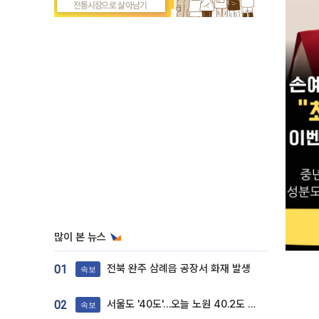
많이 본 뉴스
전북 완주 삼례읍 공장서 화재 발생
01
속보
서울도 '40도'…오늘 노원 40.2도 기록
02
속보