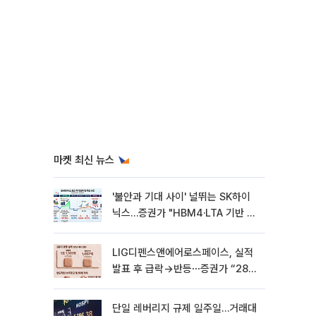
마켓 최신 뉴스
'불안과 기대 사이' 널뛰는 SK하이
닉스…증권가 "HBM4·LTA 기반 펀
터멘털 견고"
LIG디펜스앤에어로스페이스, 실적
발표 후 급락→반등⋯증권가 “28년
까지 튼튼”
단일 레버리지 규제 일주일…거래대