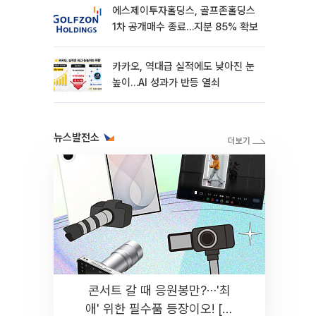
에스제이투자홀딩스, 골프존홀딩스
1차 공개매수 종료…지분 85% 확보
카카오, 역대급 실적에도 낮아진 눈
높이…AI 성과가 반등 열쇠
뉴스발전소
콘서트 갈 때 응원봉만?⋯'최
애' 위한 필수품 등장이오! [솔