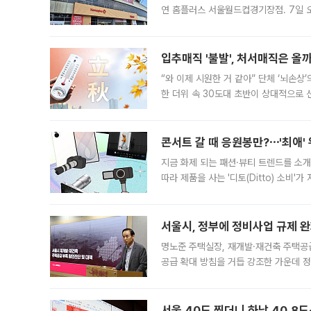
연 홈플러스 서울월드컵경기장점. 7일 
우유, 과일 같은 신선식품이 차근차근 자
입추매직 '불발', 처서매직은 올
“와 이제 시원한 거 같아” 단체 ‘뇌손상
한 더위 속 30도대 초반이 상대적으로
지역에 있었습니다. 7월 말에는 서풍과
콘서트 갈 때 응원봉만?⋯'최애'
지금 화제 되는 패션·뷰티 트렌드를 소개
따라 제품을 사는 '디토(Ditto) 소비
어디일까요? 아이돌 콘서트 시작을 기다
서울시, 정부에 정비사업 규제 완화
명노준 주택실장, 재개발·재건축 주택공
공급 확대 방침을 거듭 강조한 가운데 정
면 반박하고 나섰다. 명노준 서울시 주택
서울 40도 찍더니 하남 40.8도