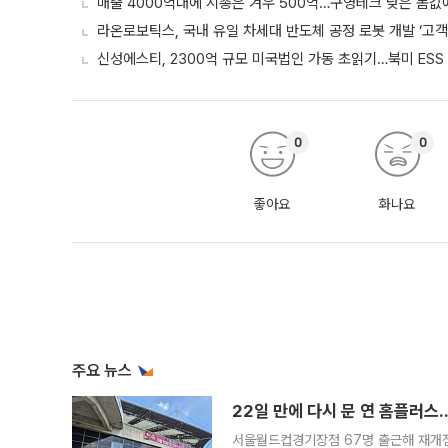
매출 4000억대에 시총은 겨우 500억…구영테크 낮은 몸값
라온로보틱스, 국내 유일 차세대 반도체 공정 로봇 개발 ‘고객
신성에스티, 2300억 규모 미국법인 가동 초읽기…북미 ESS
0
0
좋아요
화나요
주요 뉴스
22일 만에 다시 문 연 홈플러스
서울월드컵경기장점 67명 출근해 재개점 