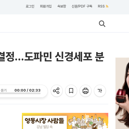
로그인
회원가입
속보창
신문/PDF 구독
RSS
 결정…도파민 신경세포 분
00:00 / 02:33
 듣기