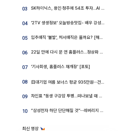
SK하이닉스, 용인·청주에 54조 투자…AI 메모리 생산기지 키운다
03
'2TV 생생정보' 오늘방송맛집- 배우 강성진 단골! 쌀국수ㆍ푸팟퐁 커리 맛집 '블○○○'
04
입추매직 '불발', 처서매직은 올까요? [해시태그]
05
22일 만에 다시 문 연 홈플러스…정상화 바쁜데 재고 없어 ‘발동동’[가보니]
06
'기사회생, 홈플러스 재개장' [포토]
07
08
日대기업 여름 보너스 평균 935만원⋯건설회사 1800만 넘어
차인표 "동생 구강암 투병…떠나보낼 때 가장 힘들었다”
09
“삼성전자 하단 단단해질 것”⋯레버리지 규제에 쏠림 완화 [찐코노미]
10
최신 영상