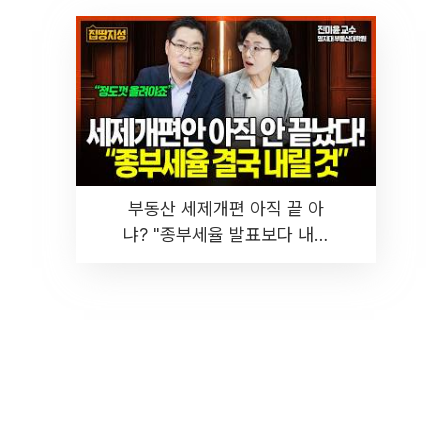
부동산 세제개편 아직 끝 아
냐? "종부세율 발표보다 내릴
것" 장기거주·양도세 전망 I 집
땅지성 I 김인만, 진미윤