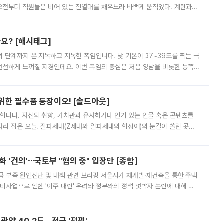
오전부터 직원들은 비어 있는 진열대를 채우느라 바쁘게 움직였다. 계란과
리를 잡기 시작했지만, 매장 곳곳엔 여전히 텅 빈 매대가 먼저 눈에 들어왔
까요? [해시태그]
’의 단계까지 온 지독하고 지독한 폭염입니다. 낮 기온이 37~39도를 찍는 극
 선선하게 느껴질 지경인데요. 이번 폭염의 중심은 처음 영남을 비롯한 동쪽
 북서풍이 산맥을 넘어 영남 쪽으로 내려오면서 뜨겁고 건조해졌는데요.
 위한 필수품 등장이오! [솔드아웃]
합니다. 자신의 취향, 가치관과 유사하거나 인기 있는 인물 혹은 콘텐츠를
'가 자리 잡은 오늘, 잘파세대(Z세대와 알파세대의 합성어)의 눈길이 쏠린 곳은
리는 공연장. 응원봉만큼이나 눈에 띄는 게 있습니다. 공연이 시작되기
 '건의'⋯국토부 "협의 중" 입장만 [종합]
급 부족 원인진단 및 대책 관련 브리핑 서울시가 재개발·재건축을 통한 주택
비사업으로 인한 '이주 대란' 우려와 정부와의 정책 엇박자 논란에 대해 정
실장은 2031년까지 31만 가구 착공 목표에 차질이 없다는 입장이나,
·광양 40.2도…전국 '펄펄'