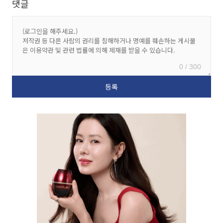
댓글
0 / 300