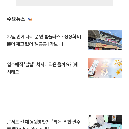
주요뉴스
22일 만에 다시 문 연 홈플러스…정상화 바
쁜데 재고 없어 ‘발동동’[가보니]
입추매직 '불발', 처서매직은 올까요? [해
시태그]
콘서트 갈 때 응원봉만?⋯'최애' 위한 필수