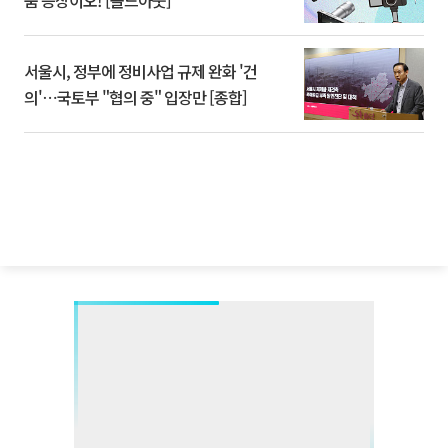
품 등장이오! [솔드아웃]
서울시, 정부에 정비사업 규제 완화 '건
의'⋯국토부 "협의 중" 입장만 [종합]