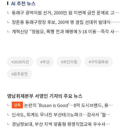
AI 추천 뉴스
동래구 광역의원 선거, 2000만 원 미변제 금전 문제로 고소장 접수파장
장준용 동래구청장 후보, 200여 명 결집 선대위 발대식…명품교육도시 비전 선포
개혁신당 “정원오, 폭행 전과 해명에 5·18 이용…즉각 사퇴해야”
#2026지선
#부산
#국민의힘
#구의원후보
#음주운전
영남취재본부 서영인 기자의 주요 뉴스
논란의 'Busan is Good'…8억 도시브랜드, 용산 대통령실 CI 업체가 수행
단독
인사도, 회계도 무너진 부산테크노파크…감사서 '혈세 유용·인사 뒤집기' 적발
경남정보대, 부산 지역 맞춤형 평생직업교육 우수사례로 혁신 주도