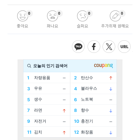
0
0
0
0
좋아요
화나요
슬퍼요
추가취재 원해요