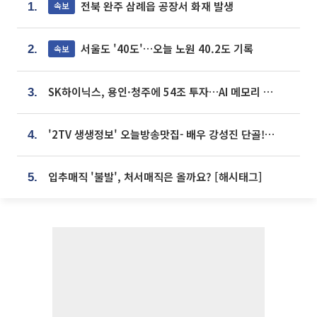
전북 완주 삼례읍 공장서 화재 발생
속보
1.
서울도 '40도'…오늘 노원 40.2도 기록
속보
2.
SK하이닉스, 용인·청주에 54조 투자…AI 메모리 생산기지 키운다
3.
'2TV 생생정보' 오늘방송맛집- 배우 강성진 단골! 쌀국수ㆍ푸팟퐁 커리 맛집 '블○○○'
4.
입추매직 '불발', 처서매직은 올까요? [해시태그]
5.