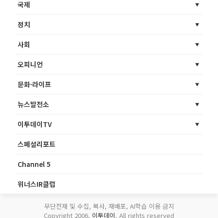
국제
정치
사회
오피니언
문화·라이프
뉴스발전소
이투데이TV
스페셜리포트
Channel 5
위너스IR클럽
무단전재 및 수집, 복사, 재배포, AI학습 이용 금지
Copyright 2006.
이투데이
. All rights reserved