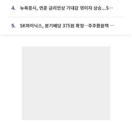
뉴욕증시, 연준 금리인상 기대감 꺾이자 상승...S&P500 사상 최고치 [종합]
4.
SK하이닉스, 분기배당 375원 확정…주주환원책 9월로 앞당겨 발표
5.