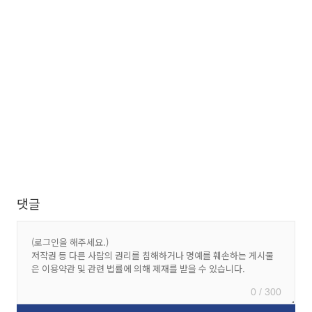
댓글
0 / 300