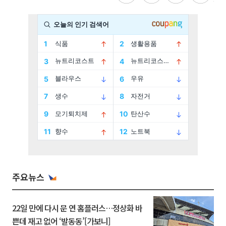
주요뉴스
22일 만에 다시 문 연 홈플러스…정상화 바
쁜데 재고 없어 ‘발동동’[가보니]