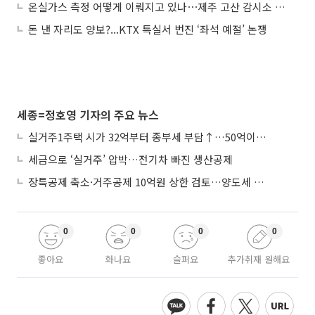
온실가스 측정 어떻게 이뤄지고 있나⋯제주 고산 감시소 모습은
돈 낸 자리도 양보?...KTX 특실서 번진 ‘좌석 예절’ 논쟁
세종=정호영 기자의 주요 뉴스
실거주1주택 시가 32억부터 종부세 부담↑…50억이면 454→979만원
세금으로 ‘실거주’ 압박…전기차 빠진 생산공제
장특공제 축소·거주공제 10억원 상한 검토…양도세 실거주 중심 개편
0
0
0
0
좋아요
화나요
슬퍼요
추가취재 원해요