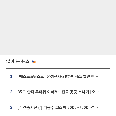
많이 본 뉴스
[베스트&워스트] 삼성전자·SK하이닉스 밀린 한 주…상상인증권은 85% 급등
1.
35도 안팎 무더위 이어져…전국 곳곳 소나기 [오늘 날씨]
2.
[주간증시전망] 다음주 코스피 6000~7000⋯“外人 수급은 정책이 변수”
3.