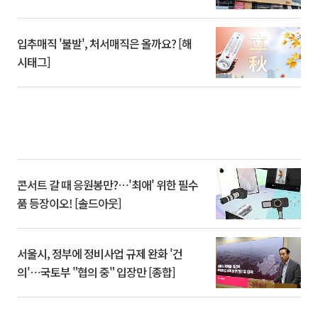
입추매직 '불발', 처서매직은 올까요? [해
시태그]
콘서트 갈 때 응원봉만?⋯'최애' 위한 필수
품 등장이오! [솔드아웃]
서울시, 정부에 정비사업 규제 완화 '건
의'⋯국토부 "협의 중" 입장만 [종합]