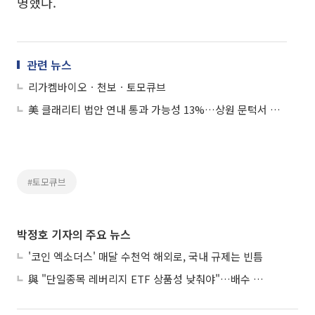
명했다.
관련 뉴스
리가켐바이오ㆍ천보ㆍ토모큐브
美 클래리티 법안 연내 통과 가능성 13%…상원 문턱서 제동
#토모큐브
박정호 기자의 주요 뉴스
'코인 엑소더스' 매달 수천억 해외로, 국내 규제는 빈틈
與 "단일종목 레버리지 ETF 상품성 낮춰야"…배수 조정안도 거론