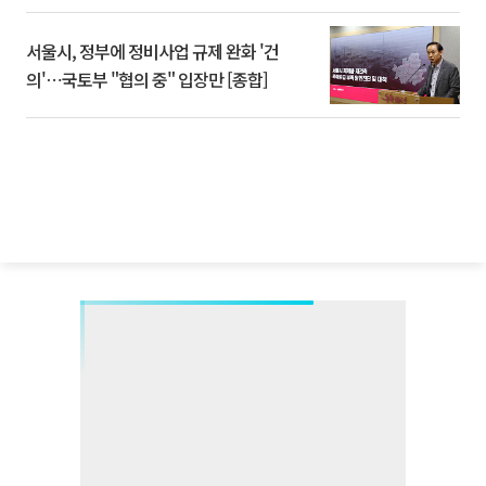
서울시, 정부에 정비사업 규제 완화 '건
의'⋯국토부 "협의 중" 입장만 [종합]