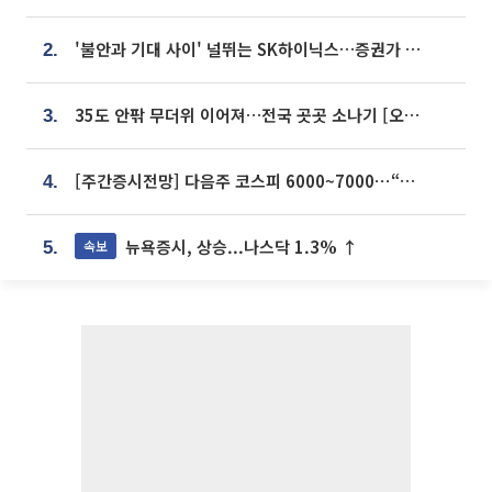
'불안과 기대 사이' 널뛰는 SK하이닉스…증권가 "HBM4·LTA 기반 펀터멘털 견고"
2.
35도 안팎 무더위 이어져…전국 곳곳 소나기 [오늘 날씨]
3.
[주간증시전망] 다음주 코스피 6000~7000⋯“外人 수급은 정책이 변수”
4.
뉴욕증시, 상승...나스닥 1.3% ↑
속보
5.