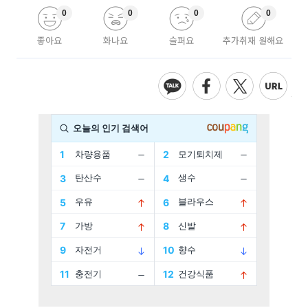
0
0
0
0
좋아요
화나요
슬퍼요
추가취재 원해요