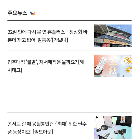
주요뉴스
22일 만에 다시 문 연 홈플러스…정상화 바
쁜데 재고 없어 ‘발동동’[가보니]
입추매직 '불발', 처서매직은 올까요? [해
시태그]
콘서트 갈 때 응원봉만?⋯'최애' 위한 필수
품 등장이오! [솔드아웃]