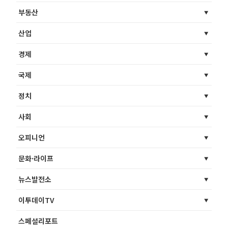
부동산
산업
경제
국제
정치
사회
오피니언
문화·라이프
뉴스발전소
이투데이TV
스페셜리포트