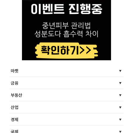
마켓
금융
부동산
산업
경제
국제