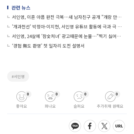
관련 뉴스
서인영, 이혼 아픔 완전 극복⋯새 남자친구 공개 "걔랑 만난다"
'개과천선' 박정아-이지현, 서인영 유튜브 활동에 극과 극 반응⋯"가슴 아팠다"
서인영, 24살에 '참숯처녀' 광고때문에 눈물⋯"찍기 싫어서 울었다"
‘경험 無도 환영’ 첫 일자리 도전 설명서
#서인영
0
0
0
0
좋아요
화나요
슬퍼요
추가취재 원해요