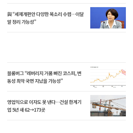
與 “세제개편안 다양한 목소리 수렴…이달
말 정리 가능성”
블룸버그 “레버리지 거품 빠진 코스피, 변
동성 최악 국면 지났을 가능성”
영업익으로 이자도 못 낸다…건설 한계기
업 5년 새 62→173곳