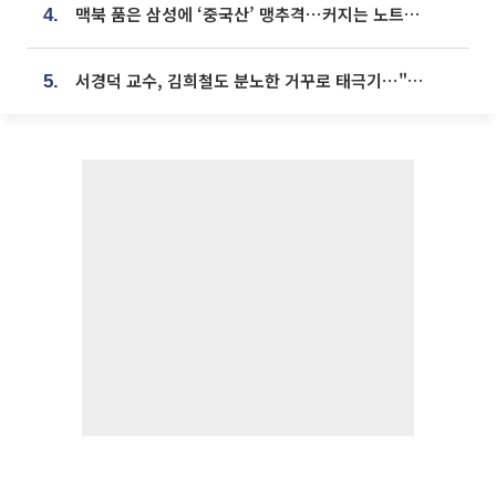
맥북 품은 삼성에 ‘중국산’ 맹추격⋯커지는 노트북 OLED 시장
4.
서경덕 교수, 김희철도 분노한 거꾸로 태극기⋯"엉터리는 아냐, 아쉬울 뿐"
5.