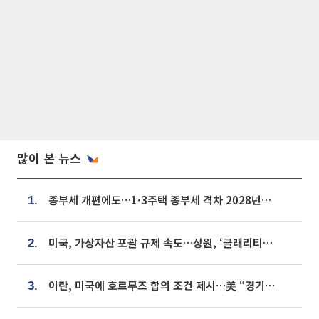
많이 본 뉴스
종부세 개편에도…1·3주택 종부세 격차 2028년부터 확대
1.
미국, 가상자산 포괄 규제 속도…상원, ‘클래리티법’ 9월 절차투표 추진
2.
이란, 미국에 호르무즈 합의 조건 제시…美 “경기 아직 안 끝나” [종합]
3.