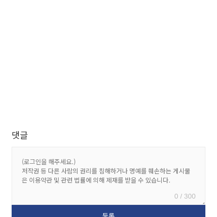
댓글
0 / 300