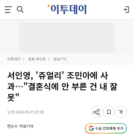
이투데이
문화·라이프
방송/TV
서인영, '쥬얼리' 조민아에 사
과⋯"결혼식에 안 부른 건 내 잘
못"
입력 2026-05-21 22:28
한은수 객원기자
구글 선호매체 추가