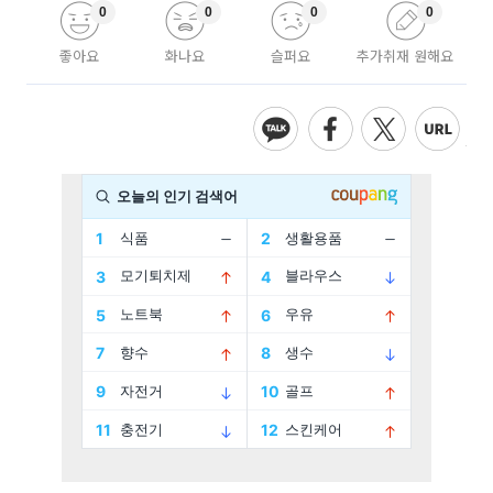
0
0
0
0
좋아요
화나요
슬퍼요
추가취재 원해요