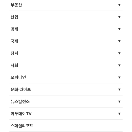
부동산
산업
경제
국제
정치
사회
오피니언
문화·라이프
뉴스발전소
이투데이TV
스페셜리포트