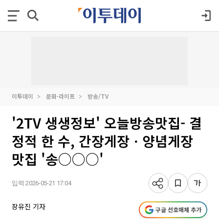
이투데이
문화·라이프
방송/TV
'2TV 생생정보' 오늘방송맛집- 결
정적 한 수, 간장게장ㆍ양념게장
맛집 '송○○○'
입력 2026-05-21 17:04
장유진 기자
구글 선호매체 추가