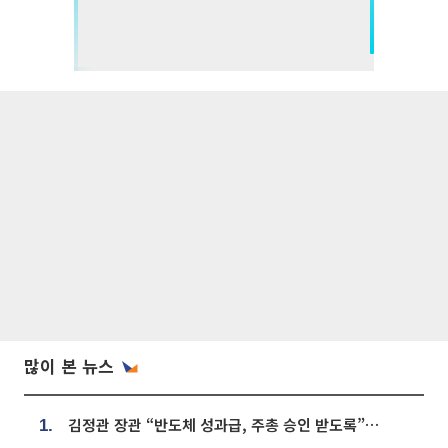
많이 본 뉴스
김정관 장관 “반도체 성과급, 주총 승인 받도록”…상법·자본시장법 개정 시사
1.