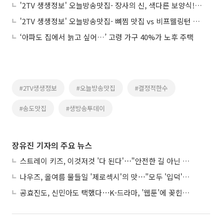
'2TV 생생정보' 오늘방송맛집- 장사의 신, 색다른 보양식! 삼계탕 맛집 '황○○'
'2TV 생생정보' 오늘방송맛집- 뼈찜 맛집 vs 비프웰링턴 맛집, 승자는?
‘아파도 집에서 늙고 싶어…’ 고령 가구 40%가 노후 주택
#2TV생생정보
#오늘방송맛집
#결정적한수
#송도맛집
#생방송투데이
장유진 기자의 주요 뉴스
스트레이 키즈, 이것저것 '다 된다'⋯"안전한 길 아닌 도전이 재밌어"
나우즈, 올여름 물들일 '제로섹시'의 맛⋯"모두 '입덕'시킬 것"
공효진도, 신민아도 택했다⋯K-드라마, '웹툰'에 꽂힌 이유