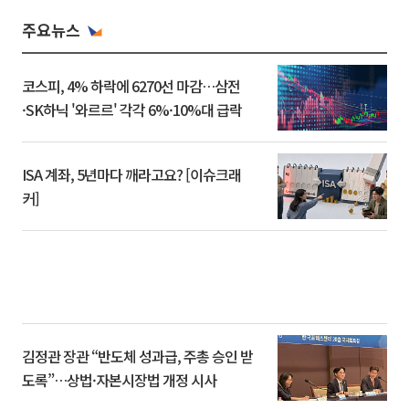
주요뉴스
코스피, 4% 하락에 6270선 마감…삼전
·SK하닉 '와르르' 각각 6%·10%대 급락
ISA 계좌, 5년마다 깨라고요? [이슈크래
커]
김정관 장관 “반도체 성과급, 주총 승인 받
도록”…상법·자본시장법 개정 시사