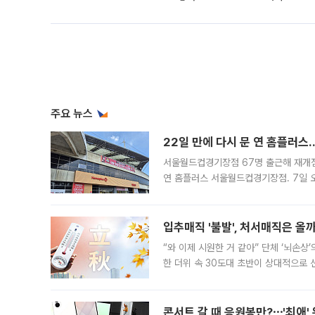
주요 뉴스
22일 만에 다시 문 연 홈플러스
서울월드컵경기장점 67명 출근해 재개점 
연 홈플러스 서울월드컵경기장점. 7일 
우유, 과일 같은 신선식품이 차근차근 자
입추매직 '불발', 처서매직은 올
“와 이제 시원한 거 같아” 단체 ‘뇌손상
한 더위 속 30도대 초반이 상대적으로
지역에 있었습니다. 7월 말에는 서풍과
콘서트 갈 때 응원봉만?⋯'최애'