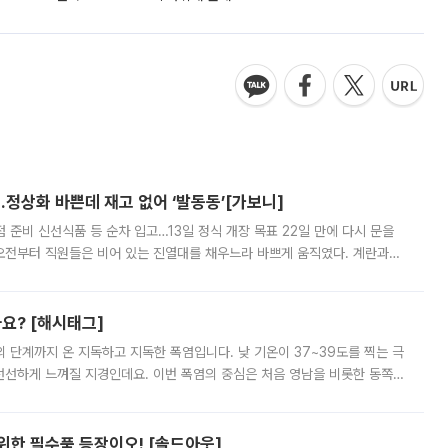
…정상화 바쁜데 재고 없어 ‘발동동’[가보니]
준비 신선식품 등 순차 입고…13일 정식 개장 목표 22일 만에 다시 문을
오전부터 직원들은 비어 있는 진열대를 채우느라 바쁘게 움직였다. 계란과
리를 잡기 시작했지만, 매장 곳곳엔 여전히 텅 빈 매대가 먼저 눈에 들어왔
까요? [해시태그]
’의 단계까지 온 지독하고 지독한 폭염입니다. 낮 기온이 37~39도를 찍는 극
 선선하게 느껴질 지경인데요. 이번 폭염의 중심은 처음 영남을 비롯한 동쪽
 북서풍이 산맥을 넘어 영남 쪽으로 내려오면서 뜨겁고 건조해졌는데요.
 위한 필수품 등장이오! [솔드아웃]