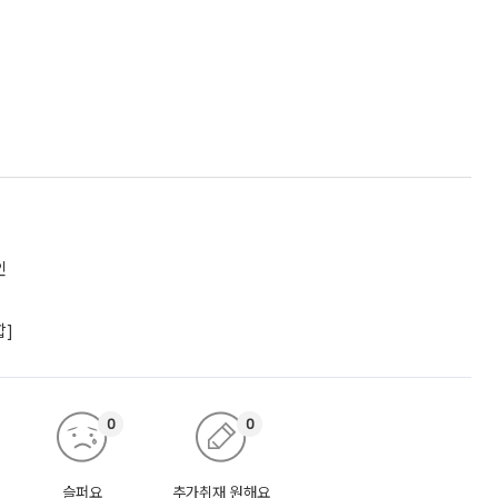
인
합]
0
0
슬퍼요
추가취재 원해요