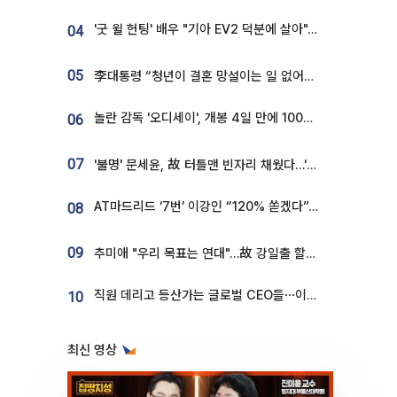
'굿 윌 헌팅' 배우 "기아 EV2 덕분에 살아"…교통사고 후 안전성 극찬
04
05
李대통령 “청년이 결혼 망설이는 일 없어야...제도상 불이익 조사”
놀란 감독 '오디세이', 개봉 4일 만에 100만 돌파⋯'왕사남' 보다 빠르다
06
07
'불명' 문세윤, 故 터틀맨 빈자리 채웠다…'거북이' 눈물의 최종 우승
AT마드리드 ‘7번’ 이강인 “120% 쏟겠다”⋯시메오네 감독 “필요한 선수”
08
09
추미애 "우리 목표는 연대"…故 강일출 할머니 흉상 제막
직원 데리고 등산가는 글로벌 CEO들⋯이유 있었네
10
최신 영상