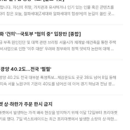
합니다. 자신의 취향, 가치관과 유사하거나 인기 있는 인물 혹은 콘텐츠를
'가 자리 잡은 오늘, 잘파세대(Z세대와 알파세대의 합성어)의 눈길이 쏠린 곳은
리는 공연장. 응원봉만큼이나 눈에 띄는 게 있습니다. 공연이 시작되기
 '건의'⋯국토부 "협의 중" 입장만 [종합]
급 부족 원인진단 및 대책 관련 브리핑 서울시가 재개발·재건축을 통한 주택
비사업으로 인한 '이주 대란' 우려와 정부와의 정책 엇박자 논란에 대해 정
실장은 2031년까지 31만 가구 착공 목표에 차질이 없다는 입장이나,
·광양 40.2도…전국 '펄펄'
·광양 40.2도 전국 대부분 폭염특보…체감온도도 곳곳 38도 넘어 8일 동해
지속 서울 노원구의 기온이 40도를 넘어선 데 이어 경기 하남과 전남 광양
. 전국 대부분 지역에 폭염특보가 내려진 가운데 곳곳에서 39~40도 안팎
켓 상·하한가 주문 한시 금지
마켓에서 발생하는 가격 왜곡 현상을 방지하기 위해 이달 12일부터 프리마켓
기로 했다. 7일 넥스트레이드는 최근 프리마켓에서 발생한 소량의 상·하한
, 주문 오류로 인한 가격 급등락을 최소화하기 위한 비상 대응방안을 발표