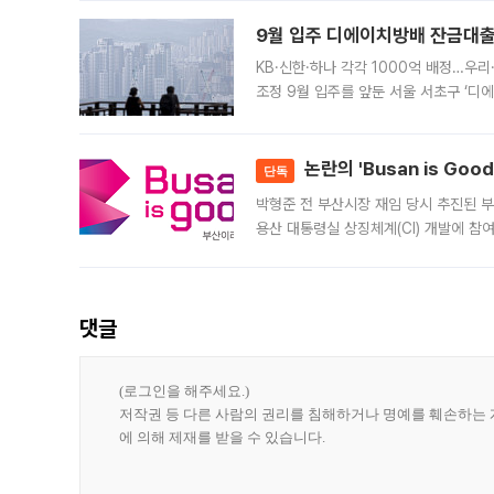
9월 입주 디에이치방배 잔금대출
KB·신한·하나 각각 1000억 배정…우
조정 9월 입주를 앞둔 서울 서초구 ‘디
은행과 NH농협은행도 대출 취급을 검토
민은행
논란의 'Busan is Go
단독
박형준 전 부산시장 재임 당시 추진된 부산
용산 대통령실 상징체계(CI) 개발에 참
도시브랜드 사업이 공개 이후 시민 공감
댓글