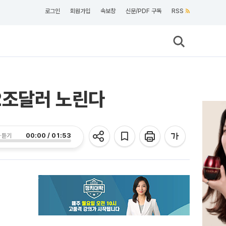
로그인
회원가입
속보창
신문/PDF 구독
RSS
2조달러 노린다
00:00 / 01:53
 듣기