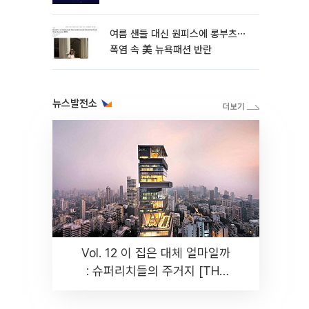
여름 샌들 대신 원피스에 롱부츠⋯
폭염 속 美 뉴욕패션 반란
뉴스발전소
Vol. 12 이 집은 대체 얼마일까
: 슈퍼리치들의 주거지 [THE
RARE]