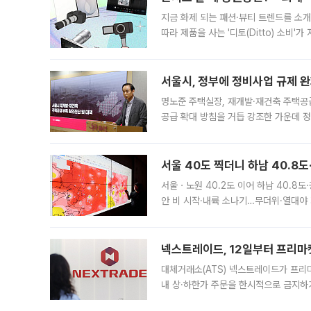
지금 화제 되는 패션·뷰티 트렌드를 소개
따라 제품을 사는 '디토(Ditto) 소비
어디일까요? 아이돌 콘서트 시작을 기다
서울시, 정부에 정비사업 규제 완화
명노준 주택실장, 재개발·재건축 주택공
공급 확대 방침을 거듭 강조한 가운데 정
면 반박하고 나섰다. 명노준 서울시 주택
서울 40도 찍더니 하남 40.8도
서울ㆍ노원 40.2도 이어 하남 40.8도
안 비 시작·내륙 소나기…무더위·열대야 
에서도 40도를 웃도는 기온이 관측됐다
의 극심한
넥스트레이드, 12일부터 프리마
대체거래소(ATS) 넥스트레이드가 프리
내 상·하한가 주문을 한시적으로 금지하
가 체결 사례와 관련해 설명자료를 내고