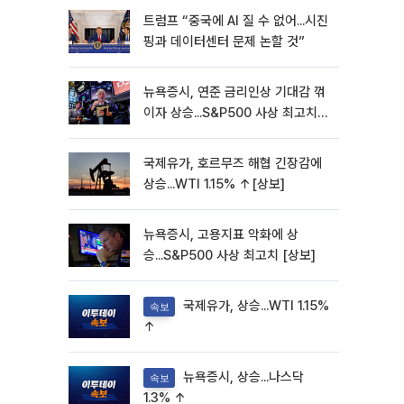
트럼프 “중국에 AI 질 수 없어...시진
핑과 데이터센터 문제 논할 것”
뉴욕증시, 연준 금리인상 기대감 꺾
이자 상승...S&P500 사상 최고치
[종합]
국제유가, 호르무즈 해협 긴장감에
상승...WTI 1.15% ↑[상보]
뉴욕증시, 고용지표 악화에 상
승...S&P500 사상 최고치 [상보]
국제유가, 상승...WTI 1.15%
속보
↑
뉴욕증시, 상승...나스닥
속보
1.3% ↑