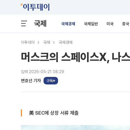
국제
국제경제
국제일반
미국
중국
이투데이
국제
국제경제
머스크의 스페이스X, 나
입력 2026-05-21 08:29
변효선 기자
구독
美 SEC에 상장 서류 제출