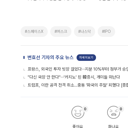
#스페이스X
#머스크
#나스닥
#IPO
변효선 기자의 주요 뉴스
자세히보기
프랑스, 외국인 투자 빗장 걸었다⋯지분 10%부터 정부가 승
"다신 국장 안 한다"⋯'카지노' 된 韓증시, 개미들 떠난다
트럼프, 이란 공격 전격 취소…중동 ‘파국의 주말’ 피했다 [종
0
0
좋아요
화나요