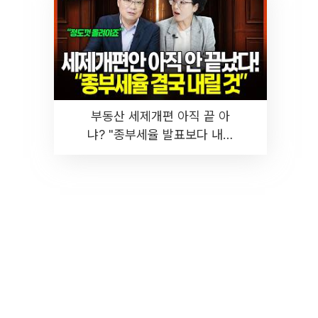
부동산 세제개편 아직 끝 아
냐? "종부세율 발표보다 내릴
것" 장기거주·양도세 전망 I 집
땅지성 I 김인만, 진미윤