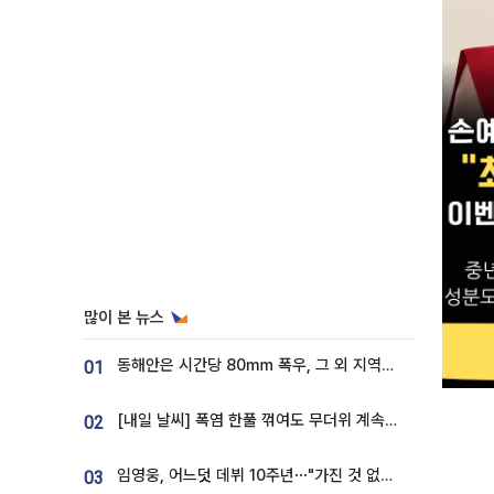
많이 본 뉴스
동해안은 시간당 80㎜ 폭우, 그 외 지역은 폭염…‘극과 극 날씨’
01
[내일 날씨] 폭염 한풀 꺾여도 무더위 계속⋯동해안 이틀 연속 비
02
임영웅, 어느덧 데뷔 10주년⋯"가진 것 없던 시절, 내 앞엔 20명의 팬뿐"
03