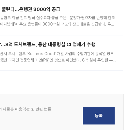
 풀린다…은행권 3000억 공급
리·농협도 취급 검토 당국 실수요자 공급 주문…분양가·필요자금 반영해 한도
에이치방배’에 주요 은행들이 3000억원 규모의 잔금대출을 공급한다. 우리
하고 있어 향후 공급 규모가 늘어날 전망이다. 7일 금융권에 따르면 KB국
od'…8억 도시브랜드, 용산 대통령실 CI 업체가 수행
시 도시브랜드 ‘Busan is Good’ 개발 사업의 수행기관이 윤석열 정부
여했던 디자인 전문업체 피앤(P&)인 것으로 확인됐다. 8억 원이 투입된 부산
 부족과 디자인 정체성 논란에 휩싸였던 만큼, 사업 선정 과정과 결과물에