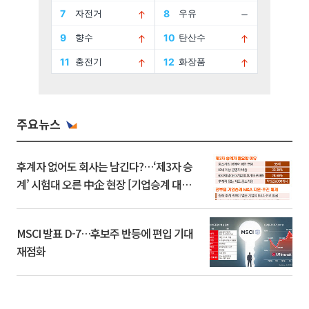
주요뉴스
후계자 없어도 회사는 남긴다?…‘제3자 승
계’ 시험대 오른 中企 현장 [기업승계 대전
환]
MSCI 발표 D-7…후보주 반등에 편입 기대
재점화