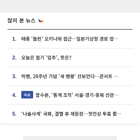
많이 본 뉴스
태풍 '돌핀' 오키나와 접근…일본기상청 경로 업데이트
1.
오늘은 절기 '입추', 뜻은?
2.
빅뱅, 20주년 기념 '새 뱅봉' 선보인다⋯콘서트 앞두고 팝업 개최
3.
합수본, '통계 조작' 서울·경기·충북 선관위 등 추가 압수수색
속보
4.
‘나솔사계’ 국화, 결별 후 재등장⋯첫인상 투표 휩쓸고 ‘인기녀’ 등극
5.