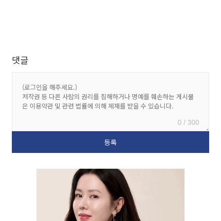
댓글
0 / 300