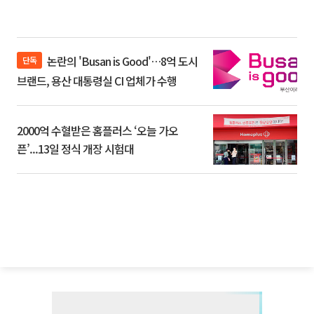
논란의 'Busan is Good'…8억 도시
단독
브랜드, 용산 대통령실 CI 업체가 수행
2000억 수혈받은 홈플러스 ‘오늘 가오
픈’...13일 정식 개장 시험대