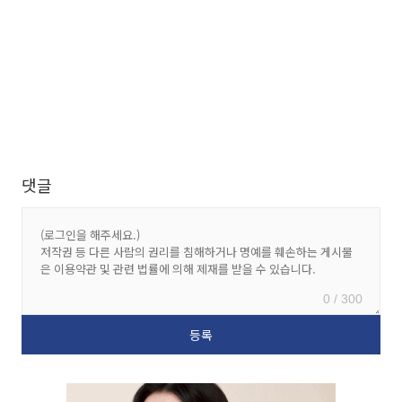
댓글
0 / 300