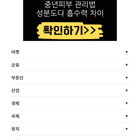
마켓
금융
부동산
산업
경제
국제
정치