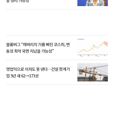
말 정리 가능성”
블룸버그 “레버리지 거품 빠진 코스피, 변
동성 최악 국면 지났을 가능성”
영업익으로 이자도 못 낸다…건설 한계기
업 5년 새 62→173곳