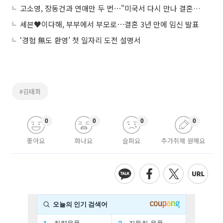
고소영, 장동건과 연애만 두 번⋯"미국서 다시 만나 결혼까지"
세븐♥이다해, 부부에서 부모로⋯결혼 3년 만에 임신 발표
‘경험 無도 환영’ 첫 일자리 도전 설명서
#김태희
0
0
0
0
좋아요
화나요
슬퍼요
추가취재 원해요