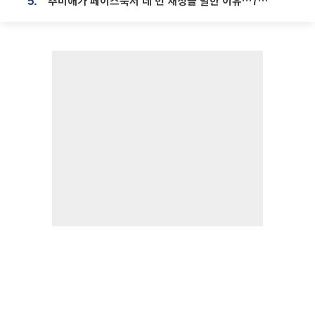
추미애가 페이스북서 네 번 재정을 말한 이유…7700억 추경 열쇠는 도의회에
5.