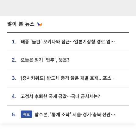
많이 본 뉴스
태풍 '돌핀' 오키나와 접근…일본기상청 경로 업데이트
1.
오늘은 절기 '입추', 뜻은?
2.
[증시키워드] 반도체 충격 뚫은 개별 호재...포스코퓨처엠·에코프로·한화솔루션 '눈길'
3.
고점서 후퇴한 국제 금값…국내 금시세는?
4.
합수본, '통계 조작' 서울·경기·충북 선관위 등 추가 압수수색
속보
5.