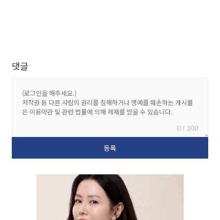
댓글
0 / 300