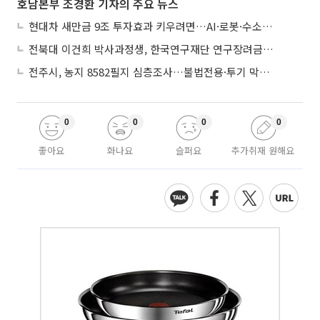
호남본부 조경환 기자의 주요 뉴스
현대차 새만금 9조 투자효과 키우려면…AI·로봇·수소 공공기관 집적화 시급
전북대 이건희 박사과정생, 한국연구재단 연구장려금 선정
전주시, 농지 8582필지 심층조사…불법전용·투기 막는다
0
0
0
0
좋아요
화나요
슬퍼요
추가취재 원해요