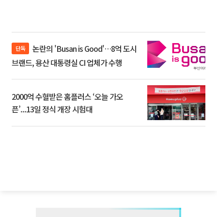
논란의 'Busan is Good'…8억 도시
단독
브랜드, 용산 대통령실 CI 업체가 수행
2000억 수혈받은 홈플러스 ‘오늘 가오
픈’...13일 정식 개장 시험대