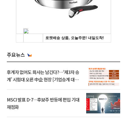
주요뉴스
후계자 없어도 회사는 남긴다?…‘제3자 승
계’ 시험대 오른 中企 현장 [기업승계 대전
환]
MSCI 발표 D-7…후보주 반등에 편입 기대
재점화