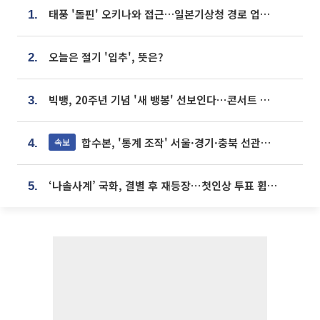
태풍 '돌핀' 오키나와 접근…일본기상청 경로 업데이트
1.
오늘은 절기 '입추', 뜻은?
2.
빅뱅, 20주년 기념 '새 뱅봉' 선보인다⋯콘서트 앞두고 팝업 개최
3.
합수본, '통계 조작' 서울·경기·충북 선관위 등 추가 압수수색
속보
4.
‘나솔사계’ 국화, 결별 후 재등장⋯첫인상 투표 휩쓸고 ‘인기녀’ 등극
5.