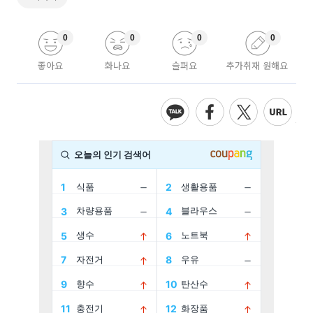
0
0
0
0
좋아요
화나요
슬퍼요
추가취재 원해요