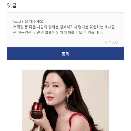
댓글
0 / 300