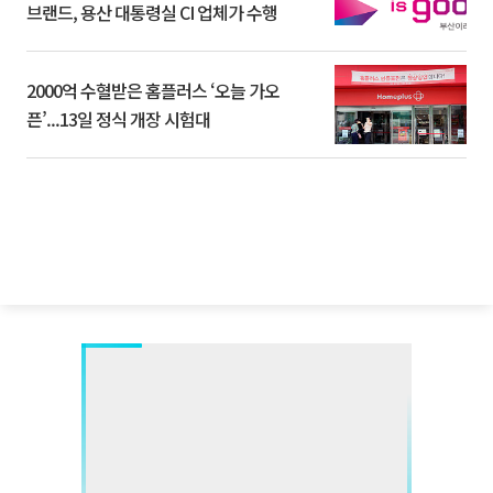
브랜드, 용산 대통령실 CI 업체가 수행
2000억 수혈받은 홈플러스 ‘오늘 가오
픈’...13일 정식 개장 시험대