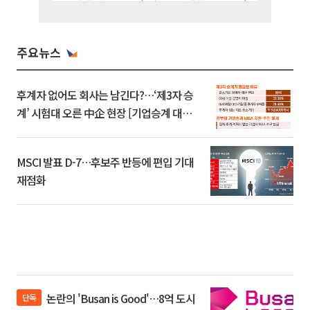
주요뉴스
후계자 없어도 회사는 남긴다?…‘제3자 승
계’ 시험대 오른 中企 현장 [기업승계 대전
환]
MSCI 발표 D-7…후보주 반등에 편입 기대
재점화
논란의 'Busan is Good'…8억 도시
단독