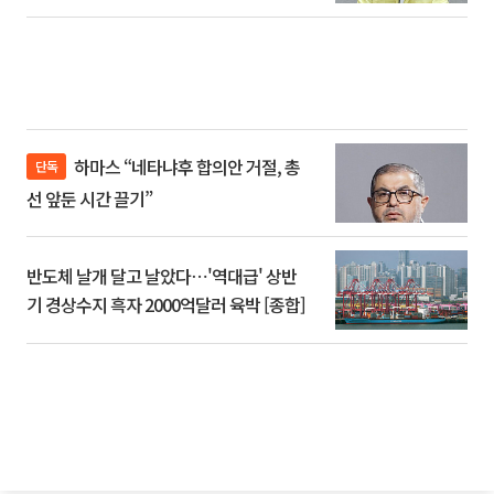
하마스 “네타냐후 합의안 거절, 총
단독
선 앞둔 시간 끌기”
반도체 날개 달고 날았다⋯'역대급' 상반
기 경상수지 흑자 2000억달러 육박 [종합]