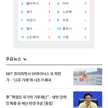
주요뉴스
NXT 프리마켓서 SK하이닉스 또 하한
가⋯‘11주 거래’에 시초가 왜곡
李 "폭염은 국가적 기후재난"…냉방·전력
망 확충 등 예산 반영 주문 [종합]