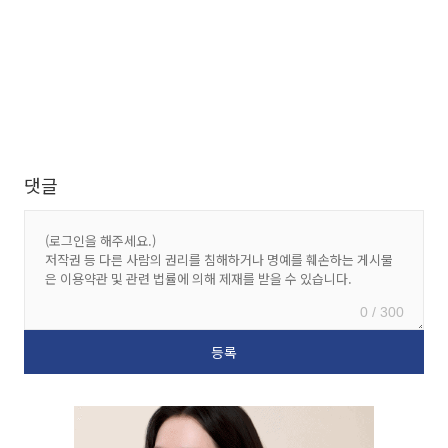
댓글
0 / 300