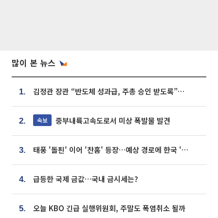
많이 본 뉴스
김정관 장관 “반도체 성과급, 주총 승인 받도록”…상법·자본시장법 개정 시사
1.
중부내륙고속도로서 미상 폭발물 발견
속보
2.
태풍 '돌핀' 이어 '찬홈' 등장…예상 경로에 한국 '한숨'
3.
급등한 국제 금값…국내 금시세는?
4.
오늘 KBO 긴급 실행위원회, 주말도 폭염취소 될까
5.