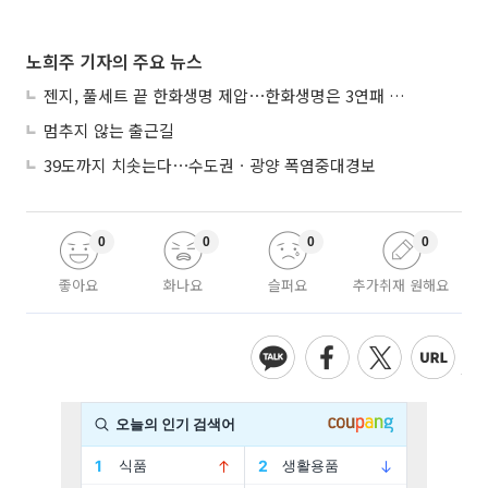
노희주 기자의 주요 뉴스
젠지, 풀세트 끝 한화생명 제압⋯한화생명은 3연패 수렁
멈추지 않는 출근길
39도까지 치솟는다⋯수도권ㆍ광양 폭염중대경보
0
0
0
0
좋아요
화나요
슬퍼요
추가취재 원해요