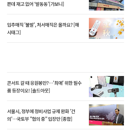
쁜데 재고 없어 ‘발동동’[가보니]
입추매직 '불발', 처서매직은 올까요? [해
시태그]
콘서트 갈 때 응원봉만?⋯'최애' 위한 필수
품 등장이오! [솔드아웃]
서울시, 정부에 정비사업 규제 완화 '건
의'⋯국토부 "협의 중" 입장만 [종합]