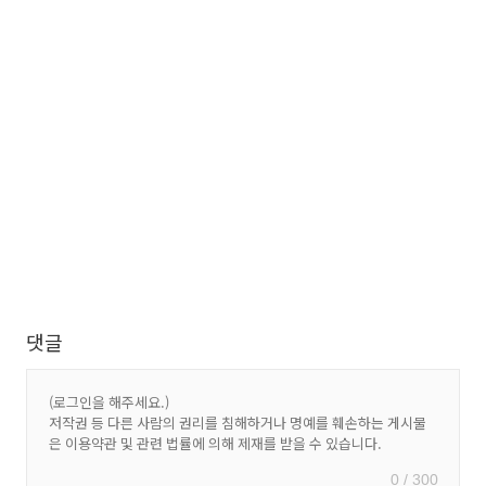
댓글
0 / 300