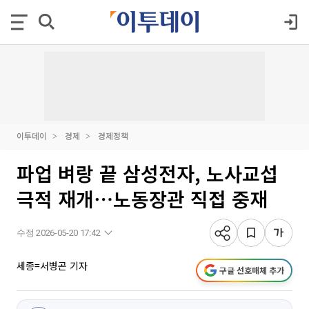
이투데이
경제
경제정책
파업 벼랑 끝 삼성전자, 노사교섭
극적 재개⋯노동장관 직접 중재
수정 2026-05-20 17:42
세종=서병곤 기자
구글 선호매체 추가