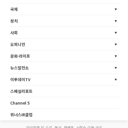
국제
정치
사회
오피니언
문화·라이프
뉴스발전소
이투데이TV
스페셜리포트
Channel 5
위너스IR클럽
무단전재 및 수집, 복사, 재배포, AI학습 이용 금지