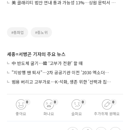
美 클래리티 법안 연내 통과 가능성 13%…상원 문턱서 제동
#총파업
#중노위
세종=서병곤 기자의 주요 뉴스
中 반도체 굴기⋯韓 ‘고부가 전환’ 할 때
"지방행 땐 퇴사"⋯2차 공공기관 이전 '2030 엑소더스' 뇌관
범용 버리고 고부가로⋯K-석화, 생존 위한 '선택과 집중'
0
0
0
0
좋아요
화나요
슬퍼요
추가취재 원해요