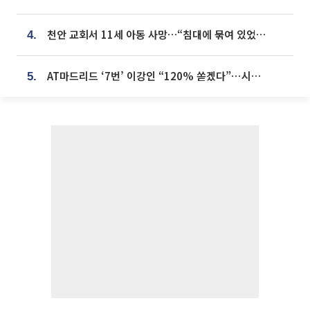
천안 교회서 11세 아동 사망…“침대에 묶여 있었다” 진술 확보
4.
AT마드리드 ‘7번’ 이강인 “120% 쏟겠다”⋯시메오네 감독 “필요한 선수”
5.