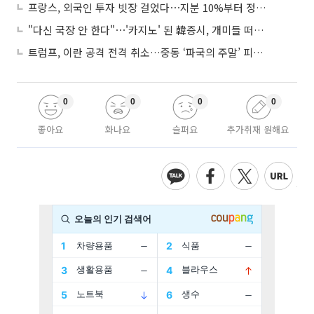
프랑스, 외국인 투자 빗장 걸었다⋯지분 10%부터 정부가 승인
"다신 국장 안 한다"⋯'카지노' 된 韓증시, 개미들 떠난다
트럼프, 이란 공격 전격 취소…중동 ‘파국의 주말’ 피했다
0
0
0
0
좋아요
화나요
슬퍼요
추가취재 원해요