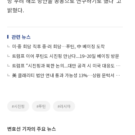
망 우려 해소 방안을 공동으로 연구하기로 했다”고
밝혔다.
관련 뉴스
미·중 회담 직후 중·러 회담…푸틴, 中 베이징 도착
트럼프 이어 푸틴도 시진핑 만난다...19~20일 베이징 방문
트럼프 “시진핑과 북한 논의...대만 공격 시 미국 대응도 물어”
美 클래리티 법안 연내 통과 가능성 13%…상원 문턱서 제동
#시진핑
#푸틴
#러시아
변효선 기자의 주요 뉴스