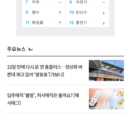
주요뉴스
22일 만에 다시 문 연 홈플러스…정상화 바
쁜데 재고 없어 ‘발동동’[가보니]
입추매직 '불발', 처서매직은 올까요? [해
시태그]