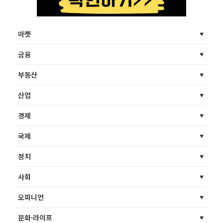
마켓
금융
부동산
산업
경제
국제
정치
사회
오피니언
문화·라이프