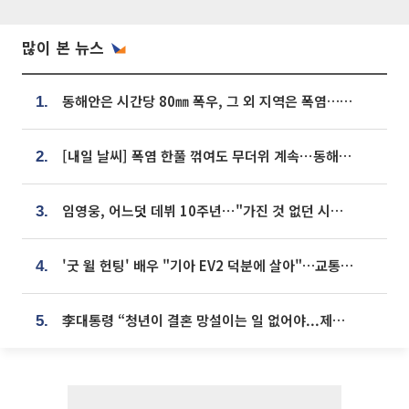
많이 본 뉴스
동해안은 시간당 80㎜ 폭우, 그 외 지역은 폭염…‘극과 극 날씨’
1.
[내일 날씨] 폭염 한풀 꺾여도 무더위 계속⋯동해안 이틀 연속 비
2.
임영웅, 어느덧 데뷔 10주년⋯"가진 것 없던 시절, 내 앞엔 20명의 팬뿐"
3.
'굿 윌 헌팅' 배우 "기아 EV2 덕분에 살아"…교통사고 후 안전성 극찬
4.
李대통령 “청년이 결혼 망설이는 일 없어야...제도상 불이익 조사”
5.