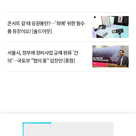
콘서트 갈 때 응원봉만?⋯'최애' 위한 필수
품 등장이오! [솔드아웃]
서울시, 정부에 정비사업 규제 완화 '건
의'⋯국토부 "협의 중" 입장만 [종합]