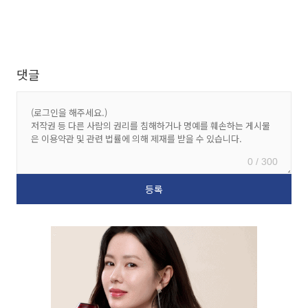
댓글
0 / 300