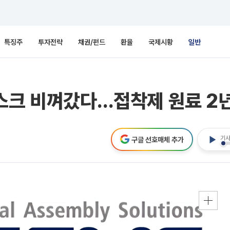
특징주
투자전략
채권/펀드
환율
국제시황
일반
리스크 비껴갔다…접착제 원료 2
기사
구글 선호매체 추가