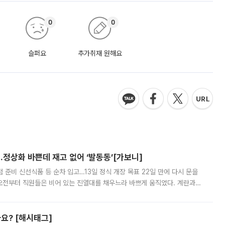
0
0
슬퍼요
추가취재 원해요
…정상화 바쁜데 재고 없어 ‘발동동’[가보니]
준비 신선식품 등 순차 입고…13일 정식 개장 목표 22일 만에 다시 문을
오전부터 직원들은 비어 있는 진열대를 채우느라 바쁘게 움직였다. 계란과
리를 잡기 시작했지만, 매장 곳곳엔 여전히 텅 빈 매대가 먼저 눈에 들어왔
까요? [해시태그]