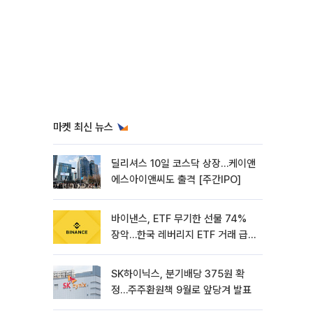
마켓 최신 뉴스
딜리셔스 10일 코스닥 상장…케이앤
에스아이앤씨도 출격 [주간IPO]
바이낸스, ETF 무기한 선물 74%
장악…한국 레버리지 ETF 거래 급
증 [e가상자산]
SK하이닉스, 분기배당 375원 확
정…주주환원책 9월로 앞당겨 발표