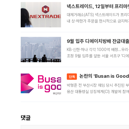
넥스트레이드, 12일부터 프리마
대체거래소(ATS) 넥스트레이드가 프리
내 상·하한가 주문을 한시적으로 금지하
가 체결 사례와 관련해 설명자료를 내고
9월 입주 디에이치방배 잔금대출
KB·신한·하나 각각 1000억 배정…우
조정 9월 입주를 앞둔 서울 서초구 ‘디
은행과 NH농협은행도 대출 취급을 검토
민은행
논란의 'Busan is Go
단독
박형준 전 부산시장 재임 당시 추진된 부산
용산 대통령실 상징체계(CI) 개발에 참
도시브랜드 사업이 공개 이후 시민 공감
댓글