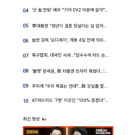
'굿 윌 헌팅' 배우 "기아 EV2 덕분에 살아"…교통사고 후 안전성 극찬
04
05
李대통령 “청년이 결혼 망설이는 일 없어야...제도상 불이익 조사”
놀란 감독 '오디세이', 개봉 4일 만에 100만 돌파⋯'왕사남' 보다 빠르다
06
축구협회, 대국민 사과…"압수수색·카드 논란 사죄, 강도 높은 쇄신"
07
08
'불명' 문세윤, 故 터틀맨 빈자리 채웠다…'거북이' 눈물의 최종 우승
09
추미애 "우리 목표는 연대"…故 강일출 할머니 흉상 제막
AT마드리드 ‘7번’ 이강인 “120% 쏟겠다”⋯시메오네 감독 “필요한 선수”
10
최신 영상