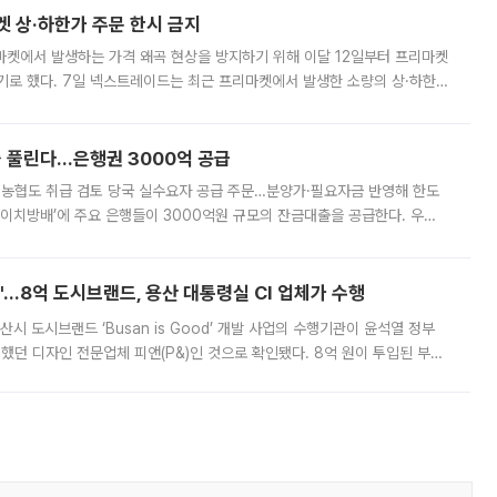
켓 상·하한가 주문 한시 금지
마켓에서 발생하는 가격 왜곡 현상을 방지하기 위해 이달 12일부터 프리마켓
기로 했다. 7일 넥스트레이드는 최근 프리마켓에서 발생한 소량의 상·하한
, 주문 오류로 인한 가격 급등락을 최소화하기 위한 비상 대응방안을 발표
 풀린다…은행권 3000억 공급
리·농협도 취급 검토 당국 실수요자 공급 주문…분양가·필요자금 반영해 한도
에이치방배’에 주요 은행들이 3000억원 규모의 잔금대출을 공급한다. 우리
하고 있어 향후 공급 규모가 늘어날 전망이다. 7일 금융권에 따르면 KB국
od'…8억 도시브랜드, 용산 대통령실 CI 업체가 수행
시 도시브랜드 ‘Busan is Good’ 개발 사업의 수행기관이 윤석열 정부
여했던 디자인 전문업체 피앤(P&)인 것으로 확인됐다. 8억 원이 투입된 부산
 부족과 디자인 정체성 논란에 휩싸였던 만큼, 사업 선정 과정과 결과물에