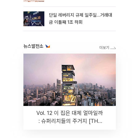
까지 튼튼”
단일 레버리지 규제 일주일…거래대
금 이틀째 1조 하회
뉴스발전소
Vol. 12 이 집은 대체 얼마일까
: 슈퍼리치들의 주거지 [THE
RARE]