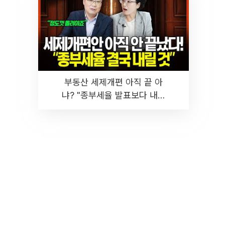
부동산 세제개편 아직 끝 아
냐? "종부세율 발표보다 내릴
것" 장기거주·양도세 전망 I 집
땅지성 I 김인만, 진미윤