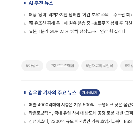
AI 추천 뉴스
태풍 ‘장미’ 비껴가지만 남해안 ‘야간 호우’ 주의… 수도권 최고
韓 유조선 홍해 통과해 원유 운송 중⋯호르무즈 봉쇄 후 다섯
일본, 1분기 GDP 2.1% ‘깜짝 성장’…금리 인상 힘 실리나
#아셈스
#호르무즈해협
#원재료확보전략
#핫
김우람 기자의 주요 뉴스
자세히보기
매출 4000억대에 시총은 겨우 500억…구영테크 낮은 몸값
라온로보틱스, 국내 유일 차세대 반도체 공정 로봇 개발 ‘고객
신성에스티, 2300억 규모 미국법인 가동 초읽기…북미 ESS