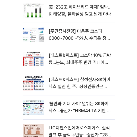
美 ‘232조 하이브리드 제재’ 임박…
K-태양광, 불확실성 털고 날개 다나
[주간증시전망] 다음주 코스피
6000~7000⋯“外人 수급은 정책
이 변수”
[베스트&워스트] 코스닥 10% 급반
등…본느, 최대주주 변경 기대에
270% 폭등
[베스트&워스트] 삼성전자·SK하이
닉스 밀린 한 주…상상인증권은
85% 급등
'불안과 기대 사이' 널뛰는 SK하이
닉스…증권가 "HBM4·LTA 기반 펀
터멘털 견고"
LIG디펜스앤에어로스페이스, 실적
발표 후 급락→반등⋯증권가 “28년