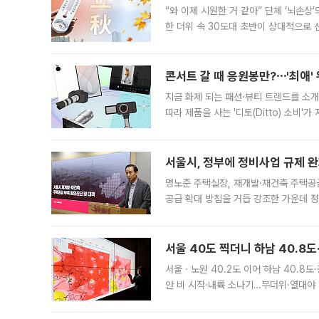
“와 이제 시원한 거 같아” 단체 ‘뇌손상
한 더위 속 30도대 초반이 상대적으로
지역에 있었습니다. 7월 말에는 서풍과
콘서트 갈 때 응원봉만?⋯'최애'
지금 화제 되는 패션·뷰티 트렌드를 소개
따라 제품을 사는 '디토(Ditto) 소비
어디일까요? 아이돌 콘서트 시작을 기다
서울시, 정부에 정비사업 규제 완화
명노준 주택실장, 재개발·재건축 주택공
공급 확대 방침을 거듭 강조한 가운데 정
면 반박하고 나섰다. 명노준 서울시 주택
서울 40도 찍더니 하남 40.8도
서울ㆍ노원 40.2도 이어 하남 40.8도
안 비 시작·내륙 소나기…무더위·열대야 
에서도 40도를 웃도는 기온이 관측됐다
의 극심한