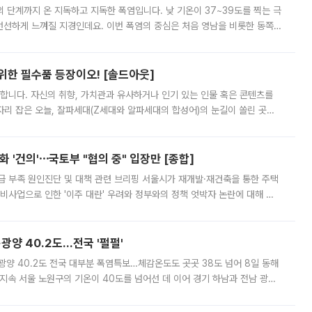
’의 단계까지 온 지독하고 지독한 폭염입니다. 낮 기온이 37~39도를 찍는 극
 선선하게 느껴질 지경인데요. 이번 폭염의 중심은 처음 영남을 비롯한 동쪽
 북서풍이 산맥을 넘어 영남 쪽으로 내려오면서 뜨겁고 건조해졌는데요.
 위한 필수품 등장이오! [솔드아웃]
합니다. 자신의 취향, 가치관과 유사하거나 인기 있는 인물 혹은 콘텐츠를
'가 자리 잡은 오늘, 잘파세대(Z세대와 알파세대의 합성어)의 눈길이 쏠린 곳은
리는 공연장. 응원봉만큼이나 눈에 띄는 게 있습니다. 공연이 시작되기
 '건의'⋯국토부 "협의 중" 입장만 [종합]
급 부족 원인진단 및 대책 관련 브리핑 서울시가 재개발·재건축을 통한 주택
비사업으로 인한 '이주 대란' 우려와 정부와의 정책 엇박자 논란에 대해 정
실장은 2031년까지 31만 가구 착공 목표에 차질이 없다는 입장이나,
·광양 40.2도…전국 '펄펄'
·광양 40.2도 전국 대부분 폭염특보…체감온도도 곳곳 38도 넘어 8일 동해
지속 서울 노원구의 기온이 40도를 넘어선 데 이어 경기 하남과 전남 광양
. 전국 대부분 지역에 폭염특보가 내려진 가운데 곳곳에서 39~40도 안팎