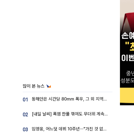
많이 본 뉴스
동해안은 시간당 80㎜ 폭우, 그 외 지역은 폭염…‘극과 극 날씨’
01
[내일 날씨] 폭염 한풀 꺾여도 무더위 계속⋯동해안 이틀 연속 비
02
임영웅, 어느덧 데뷔 10주년⋯"가진 것 없던 시절, 내 앞엔 20명의 팬뿐"
03