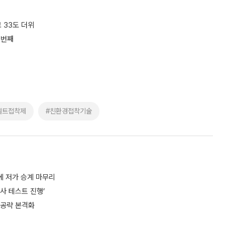
 33도 더위
 번째
멜트접착제
#친환경접착기술
에 저가 승계 마무리
사 테스트 진행’
 공략 본격화