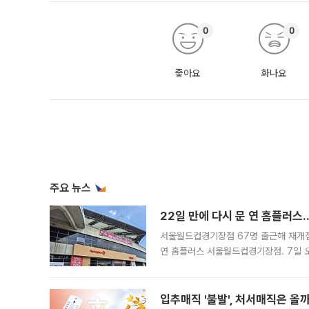
0
0
좋아요
화나요
주요 뉴스
22일 만에 다시 문 연 홈플러스
서울월드컵경기장점 67명 출근해 재개점 
연 홈플러스 서울월드컵경기장점. 7일 
우유, 과일 같은 신선식품이 차근차근 자
입추매직 '불발', 처서매직은 올