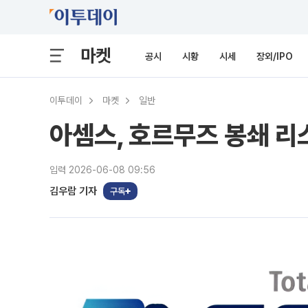
마켓
공시
시황
시세
장외/IPO
이투데이
마켓
일반
아셈스, 호르무즈 봉쇄 
입력 2026-06-08 09:56
김우람 기자
구독