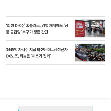
‘회생 D-3주’ 홈플러스, 영업 재개에도 ‘상
품 공급망’ 복구가 생존 관건
3445억 자사주 지급 마쳤는데...삼성전자
DX노조, 뒤늦은 '떼쓰기 집회'