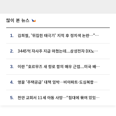
많이 본 뉴스
김희철, '뒤집힌 태극기' 지적 후 정치색 논란…"좌우 떠나 우리나라 국기"
1.
3445억 자사주 지급 마쳤는데...삼성전자 DX노조, 뒤늦은 '떼쓰기 집회'
2.
이란 “호르무즈 새 항로 합의 매우 근접...미국 배상 먼저”
3.
영끌 '주택공급' 대책 임박⋯비아파트·도심복합까지 총동원
4.
천안 교회서 11세 아동 사망…“침대에 묶여 있었다” 진술 확보
5.