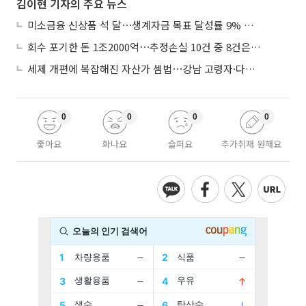
김이현 기자의 주요 뉴스
미소금융 신상품 석 달⋯생계자금 목표 달성률 9% 그쳐
회수 포기한 돈 1조2000억⋯추정손실 10건 중 8건은 기업대출
세제 개편에 복잡해진 자산가 셈법⋯강남 고령자·다주택자 ‘자산재편 고심’
0
0
0
0
좋아요
화나요
슬퍼요
추가취재 원해요