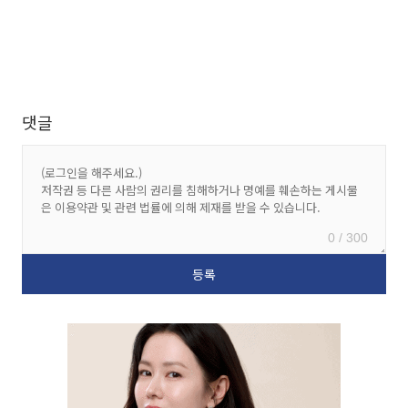
댓글
0 / 300