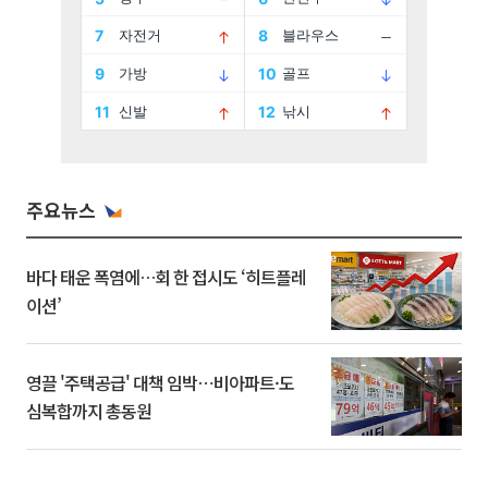
주요뉴스
바다 태운 폭염에…회 한 접시도 ‘히트플레
이션’
영끌 '주택공급' 대책 임박⋯비아파트·도
심복합까지 총동원