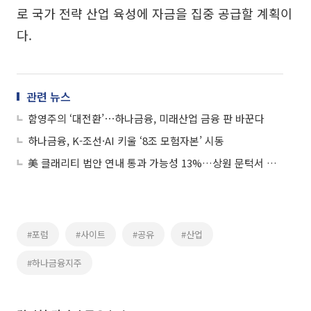
로 국가 전략 산업 육성에 자금을 집중 공급할 계획이
다.
관련 뉴스
함영주의 ‘대전환’⋯하나금융, 미래산업 금융 판 바꾼다
하나금융, K-조선·AI 키울 ‘8조 모험자본’ 시동
美 클래리티 법안 연내 통과 가능성 13%…상원 문턱서 제동
#포럼
#사이트
#공유
#산업
#하나금융지주