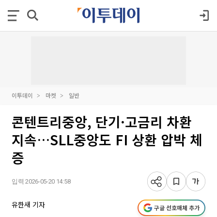
이투데이
마켓
일반
콘텐트리중앙, 단기·고금리 차환
지속…SLL중앙도 FI 상환 압박 체
증
입력 2026-05-20 14:58
유한새 기자
구글 선호매체 추가