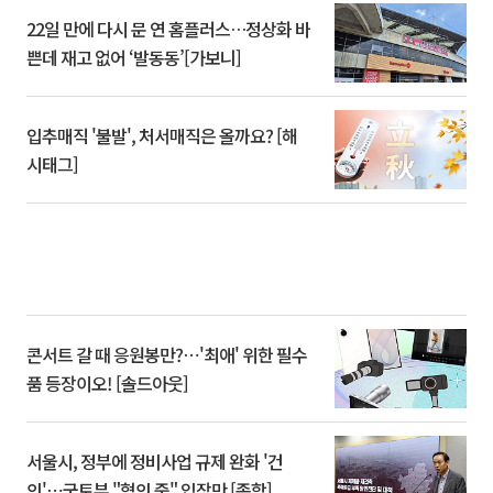
22일 만에 다시 문 연 홈플러스…정상화 바
쁜데 재고 없어 ‘발동동’[가보니]
입추매직 '불발', 처서매직은 올까요? [해
시태그]
콘서트 갈 때 응원봉만?⋯'최애' 위한 필수
품 등장이오! [솔드아웃]
서울시, 정부에 정비사업 규제 완화 '건
의'⋯국토부 "협의 중" 입장만 [종합]