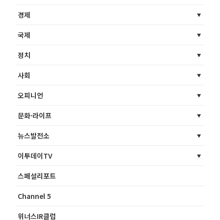
경제
국제
정치
사회
오피니언
문화·라이프
뉴스발전소
이투데이TV
스페셜리포트
Channel 5
위너스IR클럽