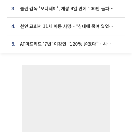
놀란 감독 '오디세이', 개봉 4일 만에 100만 돌파⋯'왕사남' 보다 빠르다
3.
천안 교회서 11세 아동 사망…“침대에 묶여 있었다” 진술 확보
4.
AT마드리드 ‘7번’ 이강인 “120% 쏟겠다”⋯시메오네 감독 “필요한 선수”
5.