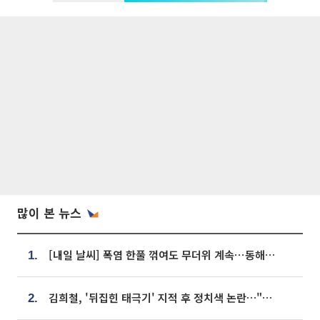
많이 본 뉴스
[내일 날씨] 폭염 한풀 꺾여도 무더위 계속⋯동해안 이틀 연속 비
1.
김희철, '뒤집힌 태극기' 지적 후 정치색 논란…"좌우 떠나 우리나라 국기"
2.