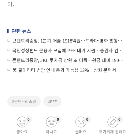
다.
관련 뉴스
콘텐트리중앙, 1분기 매출 1918억원…드라마·영화 흥행에 실적 개선
국민성장펀드 운용사 모집에 PEF 대거 지원…증권사 컨소 돋보여
콘텐트리중앙, JKL 투자금 상환 또 미뤄…원금 대비 150% 부담
美 클래리티 법안 연내 통과 가능성 13%…상원 문턱서 제동
#콘텐트리중앙
#PEF
0
0
0
0
좋아요
화나요
슬퍼요
추가취재 원해요