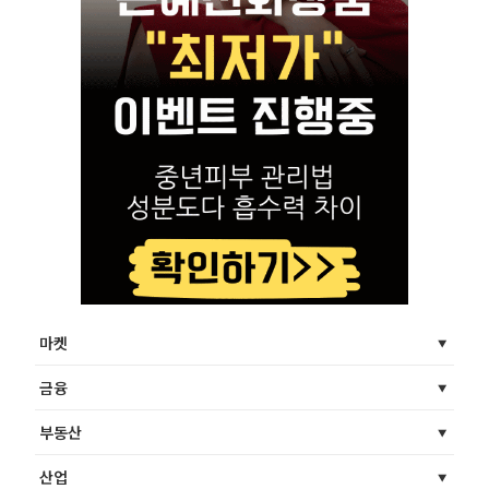
마켓
금융
부동산
산업