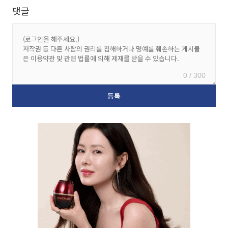
댓글
0 / 300