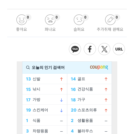
0
0
0
0
좋아요
화나요
슬퍼요
추가취재 원해요