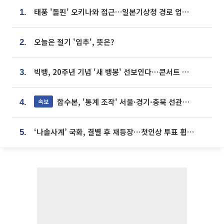
태풍 '돌핀' 오키나와 접근…일본기상청 경로 업데이트
1.
오늘은 절기 '입추', 뜻은?
2.
빅뱅, 20주년 기념 '새 뱅봉' 선보인다⋯콘서트 앞두고 팝업 개최
3.
합수본, '통계 조작' 서울·경기·충북 선관위 등 추가 압수수색
속보
4.
‘나솔사계’ 국화, 결별 후 재등장⋯첫인상 투표 휩쓸고 ‘인기녀’ 등극
5.