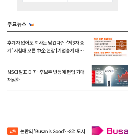
주요뉴스
후계자 없어도 회사는 남긴다?…‘제3자 승
계’ 시험대 오른 中企 현장 [기업승계 대전
환]
MSCI 발표 D-7…후보주 반등에 편입 기대
재점화
논란의 'Busan is Good'…8억 도시
단독