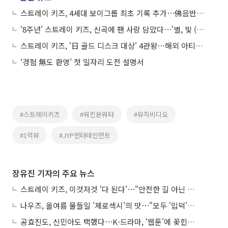
스트레이 키즈, 4세대 보이그룹 최초 기록 추가⋯佛음반협회 싱글 골드 획득
'8주년' 스트레이 키즈, 신곡에 팬 사랑 담았다⋯'별, 빛 (스테이)' 발매
스트레이 키즈, '日 골드 디스크 대상' 4관왕⋯해외 아티스트 사상 최다 수상
‘경험 無도 환영’ 첫 일자리 도전 설명서
#스트레이키즈
#워킨온워터
#뮤직비디오
#1억뷰
#JYP엔터테인먼트
장유진 기자의 주요 뉴스
스트레이 키즈, 이것저것 '다 된다'⋯"안전한 길 아닌 도전이 재밌어"
나우즈, 올여름 물들일 '제로섹시'의 맛⋯"모두 '입덕'시킬 것"
공효진도, 신민아도 택했다⋯K-드라마, '웹툰'에 꽂힌 이유