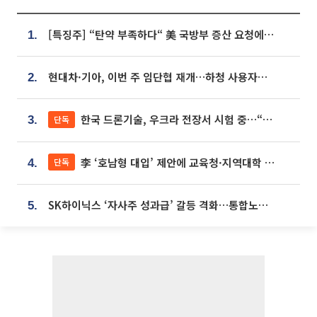
[특징주] “탄약 부족하다“ 美 국방부 증산 요청에⋯국내 방산주 급등세
1.
현대차·기아, 이번 주 임단협 재개…하청 사용자성 재심도 ‘변수’
2.
한국 드론기술, 우크라 전장서 시험 중…“스타트업 여러 곳 참여”
단독
3.
李 ‘호남형 대입’ 제안에 교육청·지역대학 서·논술형 입시 연계 '착수'
단독
4.
SK하이닉스 ‘자사주 성과급’ 갈등 격화…통합노조 출범 움직임
5.