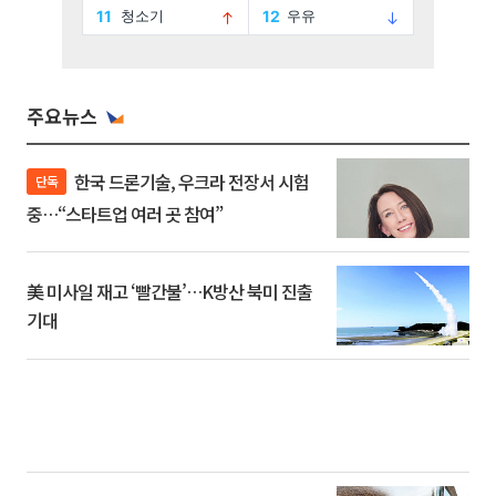
주요뉴스
한국 드론기술, 우크라 전장서 시험
단독
중…“스타트업 여러 곳 참여”
美 미사일 재고 ‘빨간불’…K방산 북미 진출
기대