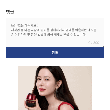
댓글
0 / 300