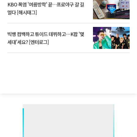
KBO 폭염 '여름방학' 끝…프로야구 갈 길
멀다 [해시태그]
빅뱅 컴백하고 튜이드 데뷔하고⋯K팝 '몇
세대'세요? [엔터로그]