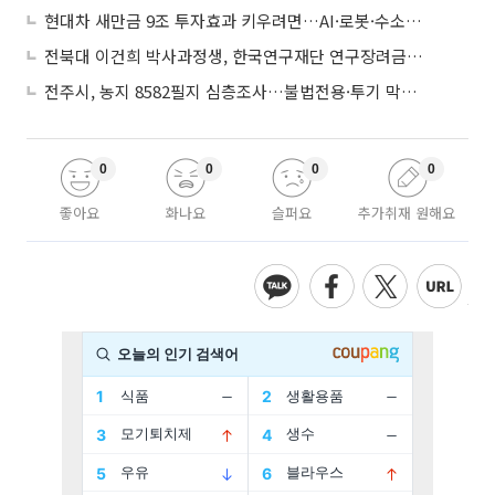
현대차 새만금 9조 투자효과 키우려면…AI·로봇·수소 공공기관 집적화 시급
전북대 이건희 박사과정생, 한국연구재단 연구장려금 선정
전주시, 농지 8582필지 심층조사…불법전용·투기 막는다
0
0
0
0
좋아요
화나요
슬퍼요
추가취재 원해요