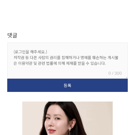
댓글
0 / 300