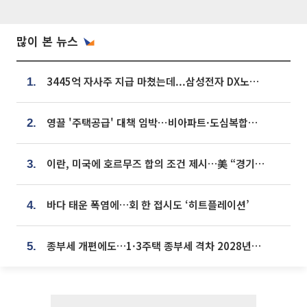
많이 본 뉴스
3445억 자사주 지급 마쳤는데...삼성전자 DX노조, 뒤늦은 '떼쓰기 집회'
1.
영끌 '주택공급' 대책 임박⋯비아파트·도심복합까지 총동원
2.
이란, 미국에 호르무즈 합의 조건 제시…美 “경기 아직 안 끝나” [종합]
3.
바다 태운 폭염에…회 한 접시도 ‘히트플레이션’
4.
종부세 개편에도…1·3주택 종부세 격차 2028년부터 확대
5.