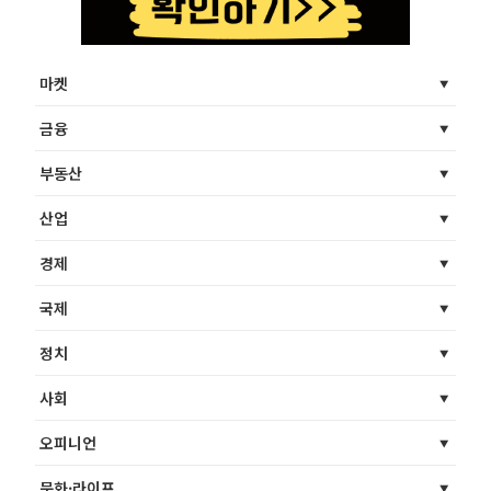
마켓
금융
부동산
산업
경제
국제
정치
사회
오피니언
문화·라이프