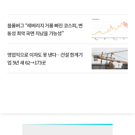
블룸버그 “레버리지 거품 빠진 코스피, 변
동성 최악 국면 지났을 가능성”
영업익으로 이자도 못 낸다…건설 한계기
업 5년 새 62→173곳