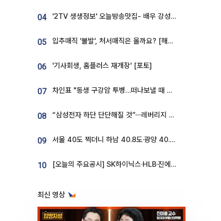
'2TV 생생정보' 오늘방송맛집- 배우 강성진 단골! 쌀국수ㆍ푸팟퐁 커리 맛집 '블○○○'
04
입추매직 '불발', 처서매직은 올까요? [해시태그]
05
'기사회생, 홈플러스 재개장' [포토]
06
차인표 "동생 구강암 투병…떠나보낼 때 가장 힘들었다”
07
“삼성전자 하단 단단해질 것”⋯레버리지 규제에 쏠림 완화 [찐코노미]
08
서울 40도 찍더니 하남 40.8도·광양 40.2도…전국 '펄펄'
09
[오늘의 주요공시] SK하이닉스·HLB·진에어·포스코홀딩스·네이버·대우건설 등
10
최신 영상