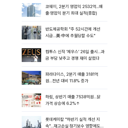
코웨이, 2분기 영업익 2532억...매
출·영업익 분기 최대 실적(종합)
반도체공학회 "주 52시간제 개선
시급…美·中에 추월당할 수도"
컴투스 신작 ‘제우스’ 26일 출시…과
금 부담 낮추고 경쟁 재미 살렸다
파라다이스, 2분기 매출 3181억
원…전년 대비 11.8% 증가
하림, 상반기 매출 7538억원…닭
가격 상승에 6.2%↑
롯데케미칼 "하반기 실적 개선 지
속"…재고손실·정기보수 영향에도