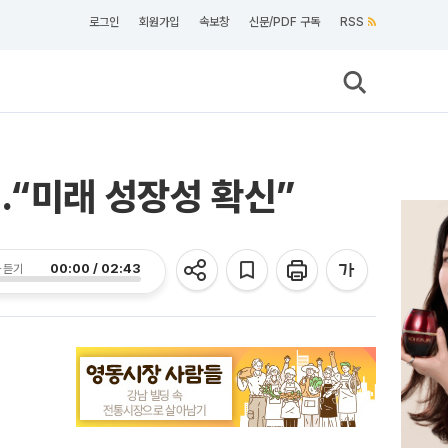
로그인
회원가입
속보창
신문/PDF 구독
RSS
…“미래 성장성 확신”
00:00 / 02:43
 듣기