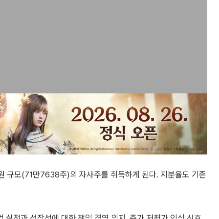
억원 규모(71만7638주)의 자사주를 취득하게 된다. 지분율도 기존
실적과 성장성에 대한 책임 경영 의지, 주가 저평가 인식 신호