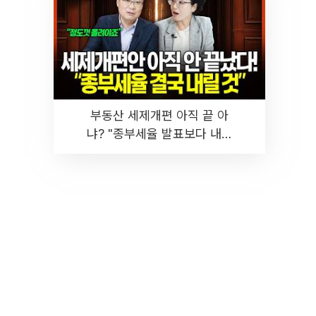
부동산 세제개편 아직 끝 아
냐? "종부세율 발표보다 내릴
것" 장기거주·양도세 전망 I 집
땅지성 I 김인만, 진미윤