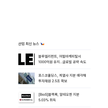
산업 최신 뉴스
블루엘리펀트, 어펄마캐피탈서
1000억원 유치…글로벌 공략 속도
포스코홀딩스, 계열사 지분 매각해
투자재원 2.5조 확보
[BioS]블랙록, 알테오젠 지분
5.03% 취득