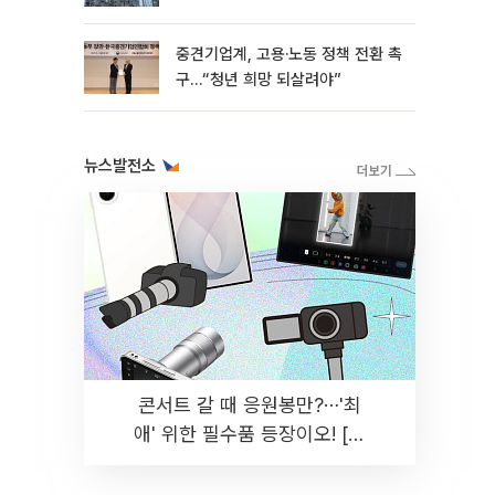
흑자 유지
중견기업계, 고용·노동 정책 전환 촉
구…“청년 희망 되살려야”
뉴스발전소
콘서트 갈 때 응원봉만?⋯'최
애' 위한 필수품 등장이오! [솔
드아웃]