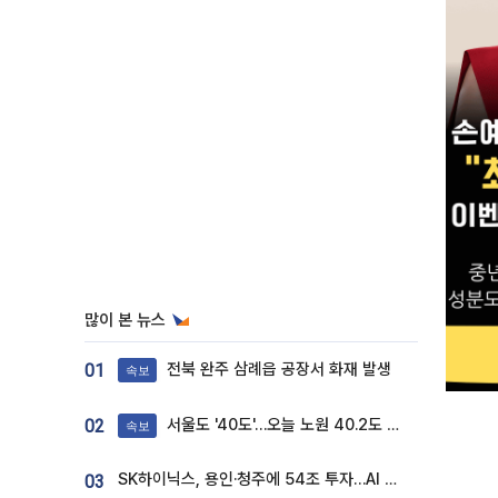
많이 본 뉴스
전북 완주 삼례읍 공장서 화재 발생
01
속보
서울도 '40도'…오늘 노원 40.2도 기록
02
속보
SK하이닉스, 용인·청주에 54조 투자…AI 메모리 생산기지 키운다
03