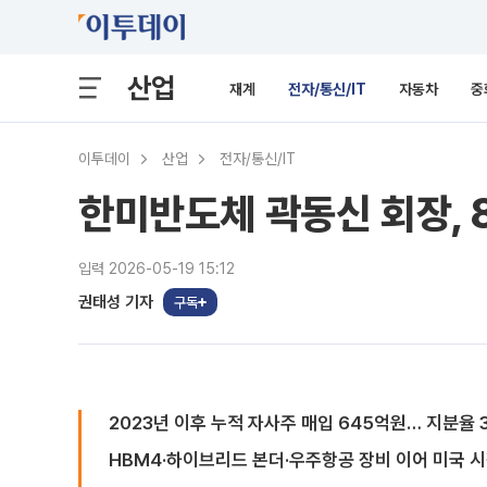
산업
재계
전자/통신/IT
자동차
중
이투데이
산업
전자/통신/IT
한미반도체 곽동신 회장, 
입력 2026-05-19 15:12
권태성 기자
구독
2023년 이후 누적 자사주 매입 645억원… 지분율 3
HBM4·하이브리드 본더·우주항공 장비 이어 미국 시