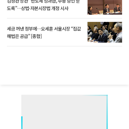
김정관 장관 “반도체 성과급, 주총 승인 받
도록”…상법·자본시장법 개정 시사
세금 꺼낸 정부에…오세훈 서울시장 “집값
해법은 공급” [종합]