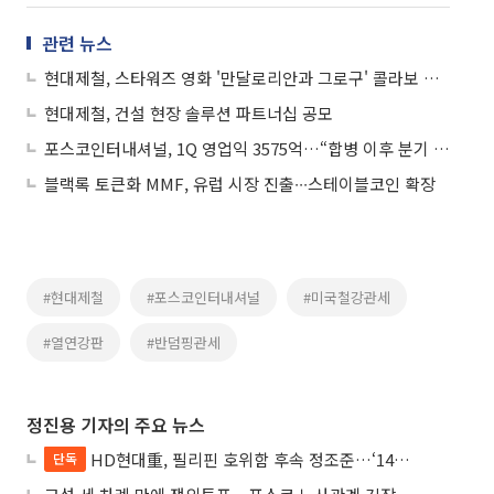
관련 뉴스
현대제철, 스타워즈 영화 '만달로리안과 그로구' 콜라보 영상 공개
현대제철, 건설 현장 솔루션 파트너십 공모
포스코인터내셔널, 1Q 영업익 3575억…“합병 이후 분기 최대”
블랙록 토큰화 MMF, 유럽 시장 진출∙∙∙스테이블코인 확장
#현대제철
#포스코인터내셔널
#미국철강관세
#열연강판
#반덤핑관세
정진용 기자의 주요 뉴스
HD현대重, 필리핀 호위함 후속 정조준…‘14척+α’ 싹쓸이 노린다
단독