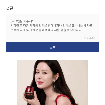
댓글
0 / 300