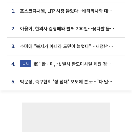
포스코퓨처엠, LFP 시장 뚫었다…배터리사와 대규모 장기 공급 합의
1.
아옳이, 한의사 김형배와 벌써 200일⋯꽃다발 들고 "프러포즈 아냐"
2.
추미애 "복지가 아니라 도민이 늘었다"…재정난 책임론 정면돌파
3.
軍 "한ㆍ미, 北 발사 탄도미사일 제원 정밀분석 중"
속보
4.
박문성, 축구협회 '성 접대' 보도에 분노…"다 말아먹으려고 작정했나"
5.