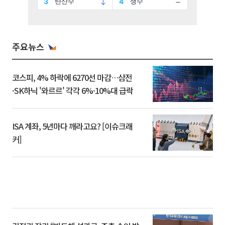
주요뉴스
코스피, 4% 하락에 6270선 마감…삼전
·SK하닉 '와르르' 각각 6%·10%대 급락
ISA 계좌, 5년마다 깨라고요? [이슈크래
커]