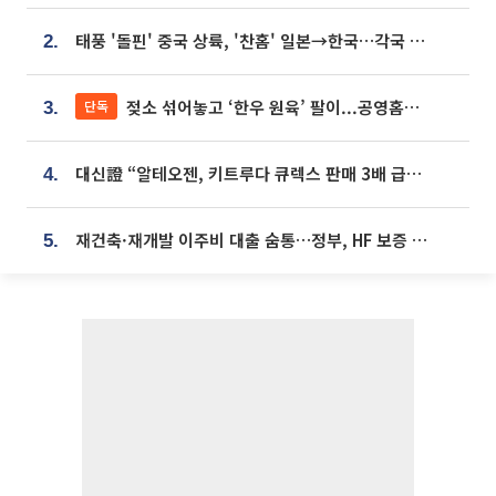
태풍 '돌핀' 중국 상륙, '찬홈' 일본→한국…각국 기상청 예상 경로는?
2.
젖소 섞어놓고 ‘한우 원육’ 팔이...공영홈쇼핑 표기·검증 구멍
단독
3.
대신證 “알테오젠, 키트루다 큐렉스 판매 3배 급증…목표가 41만원 상향”
4.
재건축·재개발 이주비 대출 숨통…정부, HF 보증 신설 추진
5.