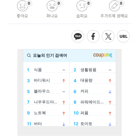
0
0
0
0
좋아요
화나요
슬퍼요
추가취재 원해요