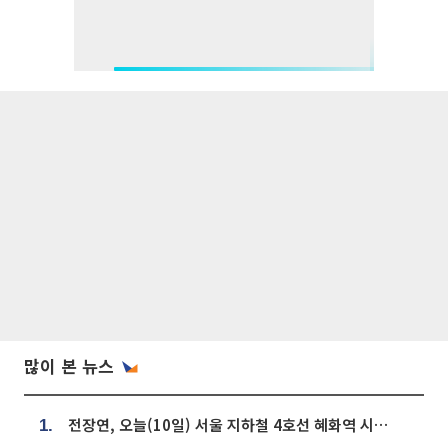
많이 본 뉴스
전장연, 오늘(10일) 서울 지하철 4호선 혜화역 시위…1호선 용산역 무정차
1.