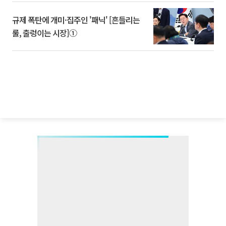
규제 폭탄에 개미·집주인 '패닉' [흔들리는
룰, 출렁이는 시장]①