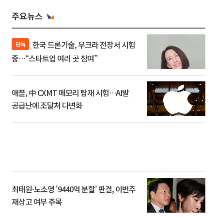
주요뉴스
한국 드론기술, 우크라 전장서 시험
단독
중…“스타트업 여러 곳 참여”
애플, 中 CXMT 메모리 탑재 시험…AI발
공급난에 조달처 다변화
최태원·노소영 '9440억 분할' 판결, 이번주
재상고 여부 주목