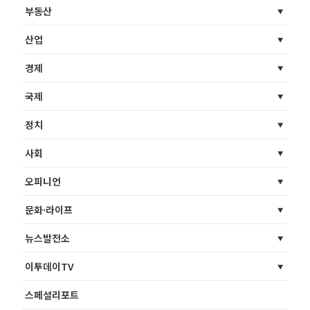
부동산
산업
경제
국제
정치
사회
오피니언
문화·라이프
뉴스발전소
이투데이TV
스페셜리포트