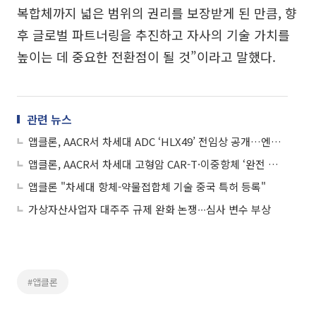
복합체까지 넓은 범위의 권리를 보장받게 된 만큼, 향
후 글로벌 파트너링을 추진하고 자사의 기술 가치를
높이는 데 중요한 전환점이 될 것”이라고 말했다.
관련 뉴스
앱클론, AACR서 차세대 ADC ‘HLX49’ 전임상 공개…엔허투 대비 효능 우위
앱클론, AACR서 차세대 고형암 CAR-T·이중항체 ‘완전 관해’ 등 소개
앱클론 "차세대 항체-약물접합체 기술 중국 특허 등록"
가상자산사업자 대주주 규제 완화 논쟁∙∙∙심사 변수 부상
#앱클론