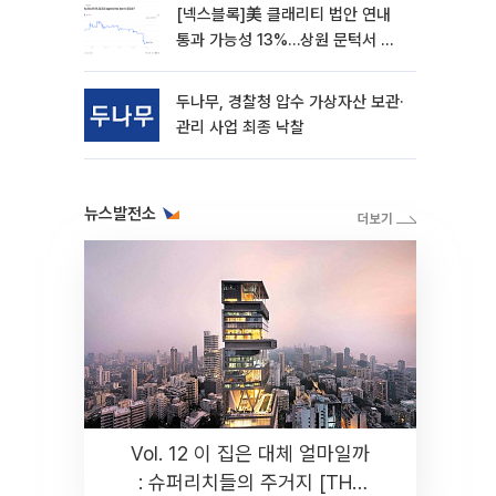
[넥스블록]美 클래리티 법안 연내
통과 가능성 13%…상원 문턱서 제
동
두나무, 경찰청 압수 가상자산 보관·
관리 사업 최종 낙찰
뉴스발전소
Vol. 12 이 집은 대체 얼마일까
: 슈퍼리치들의 주거지 [THE