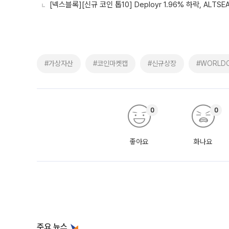
[넥스블록][신규 코인 톱10] Deployr 1.96% 하락, ALTSE
#가상자산
#코인마켓캡
#신규상장
#WORLD
0
0
좋아요
화나요
주요 뉴스