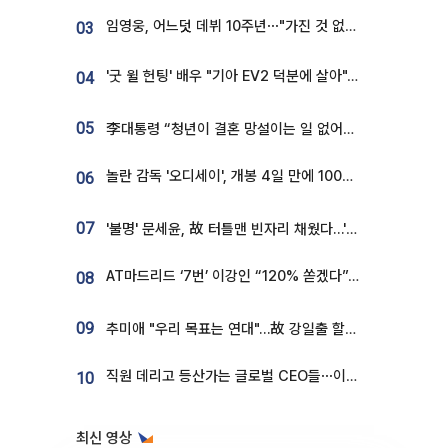
임영웅, 어느덧 데뷔 10주년⋯"가진 것 없던 시절, 내 앞엔 20명의 팬뿐"
03
'굿 윌 헌팅' 배우 "기아 EV2 덕분에 살아"…교통사고 후 안전성 극찬
04
05
李대통령 “청년이 결혼 망설이는 일 없어야...제도상 불이익 조사”
놀란 감독 '오디세이', 개봉 4일 만에 100만 돌파⋯'왕사남' 보다 빠르다
06
07
'불명' 문세윤, 故 터틀맨 빈자리 채웠다…'거북이' 눈물의 최종 우승
AT마드리드 ‘7번’ 이강인 “120% 쏟겠다”⋯시메오네 감독 “필요한 선수”
08
09
추미애 "우리 목표는 연대"…故 강일출 할머니 흉상 제막
직원 데리고 등산가는 글로벌 CEO들⋯이유 있었네
10
최신 영상