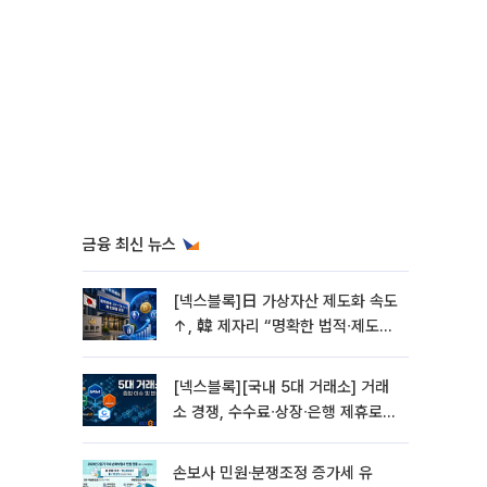
금융 최신 뉴스
[넥스블록]日 가상자산 제도화 속도
↑, 韓 제자리 “명확한 법적∙제도적
기반 마련 시급”
[넥스블록][국내 5대 거래소] 거래
소 경쟁, 수수료∙상장∙은행 제휴로
옮겨 붙었다
손보사 민원·분쟁조정 증가세 유