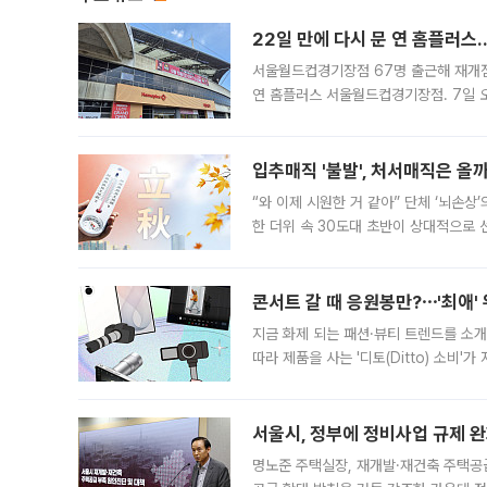
22일 만에 다시 문 연 홈플러스
서울월드컵경기장점 67명 출근해 재개점 
연 홈플러스 서울월드컵경기장점. 7일 
우유, 과일 같은 신선식품이 차근차근 자
입추매직 '불발', 처서매직은 올
“와 이제 시원한 거 같아” 단체 ‘뇌손상
한 더위 속 30도대 초반이 상대적으로
지역에 있었습니다. 7월 말에는 서풍과
콘서트 갈 때 응원봉만?⋯'최애'
지금 화제 되는 패션·뷰티 트렌드를 소개
따라 제품을 사는 '디토(Ditto) 소비
어디일까요? 아이돌 콘서트 시작을 기다
서울시, 정부에 정비사업 규제 완화
명노준 주택실장, 재개발·재건축 주택공