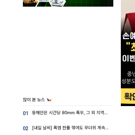
많이 본 뉴스
동해안은 시간당 80㎜ 폭우, 그 외 지역은 폭염…‘극과 극 날씨’
01
[내일 날씨] 폭염 한풀 꺾여도 무더위 계속⋯동해안 이틀 연속 비
02