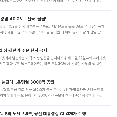
비사업으로 인한 '이주 대란' 우려와 정부와의 정책 엇박자 논란에 대해 정
실장은 2031년까지 31만 가구 착공 목표에 차질이 없다는 입장이나,
·광양 40.2도…전국 '펄펄'
·광양 40.2도 전국 대부분 폭염특보…체감온도도 곳곳 38도 넘어 8일 동해
지속 서울 노원구의 기온이 40도를 넘어선 데 이어 경기 하남과 전남 광양
. 전국 대부분 지역에 폭염특보가 내려진 가운데 곳곳에서 39~40도 안팎
켓 상·하한가 주문 한시 금지
마켓에서 발생하는 가격 왜곡 현상을 방지하기 위해 이달 12일부터 프리마켓
기로 했다. 7일 넥스트레이드는 최근 프리마켓에서 발생한 소량의 상·하한
, 주문 오류로 인한 가격 급등락을 최소화하기 위한 비상 대응방안을 발표
 풀린다…은행권 3000억 공급
리·농협도 취급 검토 당국 실수요자 공급 주문…분양가·필요자금 반영해 한도
에이치방배’에 주요 은행들이 3000억원 규모의 잔금대출을 공급한다. 우리
하고 있어 향후 공급 규모가 늘어날 전망이다. 7일 금융권에 따르면 KB국
od'…8억 도시브랜드, 용산 대통령실 CI 업체가 수행