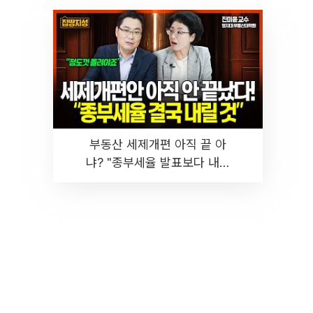
부동산 세제개편 아직 끝 아
냐? "종부세율 발표보다 내릴
것" 장기거주·양도세 전망 I 집
땅지성 I 김인만, 진미윤