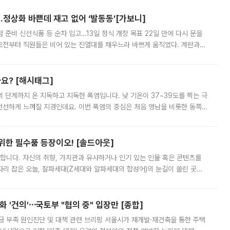
…정상화 바쁜데 재고 없어 ‘발동동’[가보니]
준비 신선식품 등 순차 입고…13일 정식 개장 목표 22일 만에 다시 문을
오전부터 직원들은 비어 있는 진열대를 채우느라 바쁘게 움직였다. 계란과
리를 잡기 시작했지만, 매장 곳곳엔 여전히 텅 빈 매대가 먼저 눈에 들어왔
까요? [해시태그]
’의 단계까지 온 지독하고 지독한 폭염입니다. 낮 기온이 37~39도를 찍는 극
 선선하게 느껴질 지경인데요. 이번 폭염의 중심은 처음 영남을 비롯한 동쪽
 북서풍이 산맥을 넘어 영남 쪽으로 내려오면서 뜨겁고 건조해졌는데요.
 위한 필수품 등장이오! [솔드아웃]
합니다. 자신의 취향, 가치관과 유사하거나 인기 있는 인물 혹은 콘텐츠를
'가 자리 잡은 오늘, 잘파세대(Z세대와 알파세대의 합성어)의 눈길이 쏠린 곳은
리는 공연장. 응원봉만큼이나 눈에 띄는 게 있습니다. 공연이 시작되기
 '건의'⋯국토부 "협의 중" 입장만 [종합]
급 부족 원인진단 및 대책 관련 브리핑 서울시가 재개발·재건축을 통한 주택