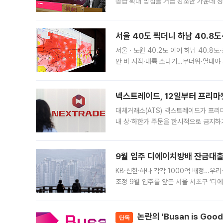
공급 확대 방침을 거듭 강조한 가운데 정
면 반박하고 나섰다. 명노준 서울시 주택
서울 40도 찍더니 하남 40.8도
서울ㆍ노원 40.2도 이어 하남 40.8도
안 비 시작·내륙 소나기…무더위·열대야 
에서도 40도를 웃도는 기온이 관측됐다
의 극심한
넥스트레이드, 12일부터 프리마
대체거래소(ATS) 넥스트레이드가 프리
내 상·하한가 주문을 한시적으로 금지하
가 체결 사례와 관련해 설명자료를 내고
9월 입주 디에이치방배 잔금대출
KB·신한·하나 각각 1000억 배정…우
조정 9월 입주를 앞둔 서울 서초구 ‘디
은행과 NH농협은행도 대출 취급을 검토
민은행
논란의 'Busan is Go
단독