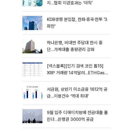
지…협회 이관효과는 ‘아직’
KDB생명 본입찰, 한화·흥국·한투 '3
파전'
하나은행, 비대면 주담대 한시 중
단…가계대출 총량관리 강화
[넥스블록][인기 검색 코인 톱15]
XRP 거래량 14억달러…ETHGas
급등·Bless 급락…고변동 알트 부각
서금원, 상반기 미소금융 1612억 공
급…이용건수 ‘역대 최대’
9월 입주 디에이치방배 잔금대출 풀
린다…은행권 3000억 공급