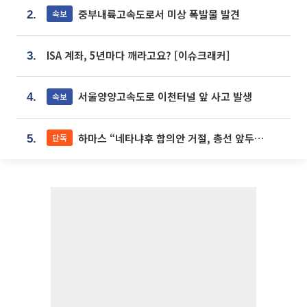
중부내륙고속도로서 미상 폭발물 발견
속보
2.
ISA 계좌, 5년마다 깨라고요? [이슈크래커]
3.
서울양양고속도로 이천터널 앞 사고 발생
속보
4.
하마스 “네타냐후 합의안 거절, 총선 앞두고 시간 끌기”
단독
5.