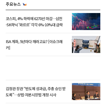
주요뉴스
코스피, 4% 하락에 6270선 마감…삼전
·SK하닉 '와르르' 각각 6%·10%대 급락
ISA 계좌, 5년마다 깨라고요? [이슈크래
커]
김정관 장관 “반도체 성과급, 주총 승인 받
도록”…상법·자본시장법 개정 시사