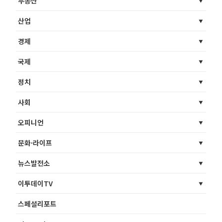
부동산
산업
경제
국제
정치
사회
오피니언
문화·라이프
뉴스발전소
이투데이TV
스페셜리포트