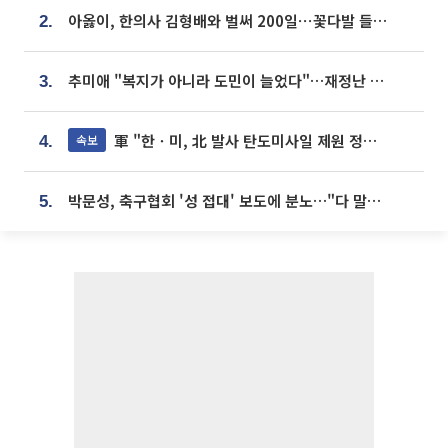
아옳이, 한의사 김형배와 벌써 200일⋯꽃다발 들고 "프러포즈 아냐"
2.
추미애 "복지가 아니라 도민이 늘었다"…재정난 책임론 정면돌파
3.
軍 "한ㆍ미, 北 발사 탄도미사일 제원 정밀분석 중"
속보
4.
박문성, 축구협회 '성 접대' 보도에 분노…"다 말아먹으려고 작정했나"
5.