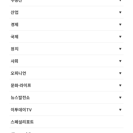
부동산
산업
경제
국제
정치
사회
오피니언
문화·라이프
뉴스발전소
이투데이TV
스페셜리포트