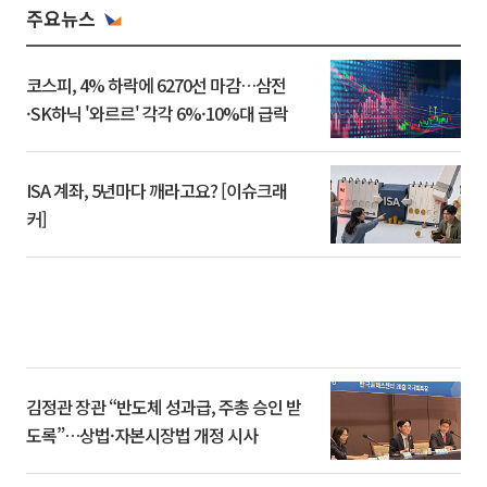
주요뉴스
코스피, 4% 하락에 6270선 마감…삼전
·SK하닉 '와르르' 각각 6%·10%대 급락
ISA 계좌, 5년마다 깨라고요? [이슈크래
커]
김정관 장관 “반도체 성과급, 주총 승인 받
도록”…상법·자본시장법 개정 시사