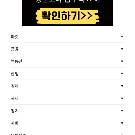
마켓
금융
부동산
산업
경제
국제
정치
사회