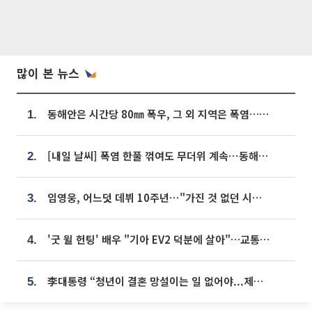
많이 본 뉴스
동해안은 시간당 80㎜ 폭우, 그 외 지역은 폭염…‘극과 극 날씨’
1.
[내일 날씨] 폭염 한풀 꺾여도 무더위 계속⋯동해안 이틀 연속 비
2.
임영웅, 어느덧 데뷔 10주년⋯"가진 것 없던 시절, 내 앞엔 20명의 팬뿐"
3.
'굿 윌 헌팅' 배우 "기아 EV2 덕분에 살아"…교통사고 후 안전성 극찬
4.
李대통령 “청년이 결혼 망설이는 일 없어야...제도상 불이익 조사”
5.