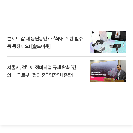
콘서트 갈 때 응원봉만?⋯'최애' 위한 필수
품 등장이오! [솔드아웃]
서울시, 정부에 정비사업 규제 완화 '건
의'⋯국토부 "협의 중" 입장만 [종합]