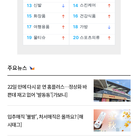
주요뉴스
22일 만에 다시 문 연 홈플러스…정상화 바
쁜데 재고 없어 ‘발동동’[가보니]
입추매직 '불발', 처서매직은 올까요? [해
시태그]