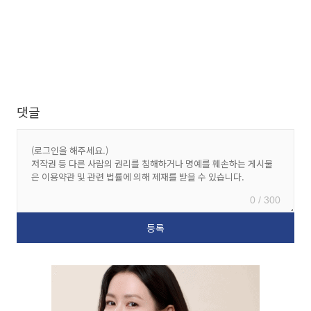
댓글
0 / 300