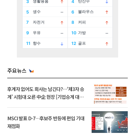
주요뉴스
후계자 없어도 회사는 남긴다?…‘제3자 승
계’ 시험대 오른 中企 현장 [기업승계 대전
환]
MSCI 발표 D-7…후보주 반등에 편입 기대
재점화