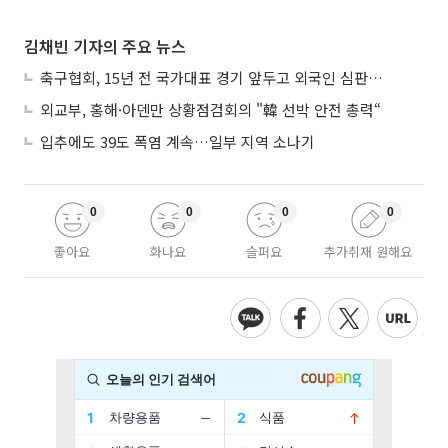
김채빈 기자의 주요 뉴스
축구협회, 15년 전 국가대표 경기 앞두고 외국인 심판에 ‘성접대’
외교부, 홍해·아덴만 상황점검회의 "韓 선박 안전 총력“
입추에도 39도 폭염 계속…일부 지역 소나기
0
0
0
0
좋아요
화나요
슬퍼요
추가취재 원해요