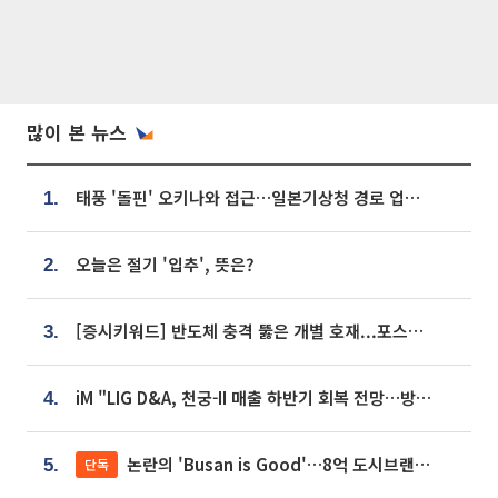
많이 본 뉴스
태풍 '돌핀' 오키나와 접근…일본기상청 경로 업데이트
1.
오늘은 절기 '입추', 뜻은?
2.
[증시키워드] 반도체 충격 뚫은 개별 호재...포스코퓨처엠·에코프로·한화솔루션 '눈길'
3.
iM "LIG D&A, 천궁-II 매출 하반기 회복 전망…방산 톱픽 유지"
4.
논란의 'Busan is Good'…8억 도시브랜드, 용산 대통령실 CI 업체가 수행
단독
5.