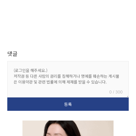
댓글
0 / 300