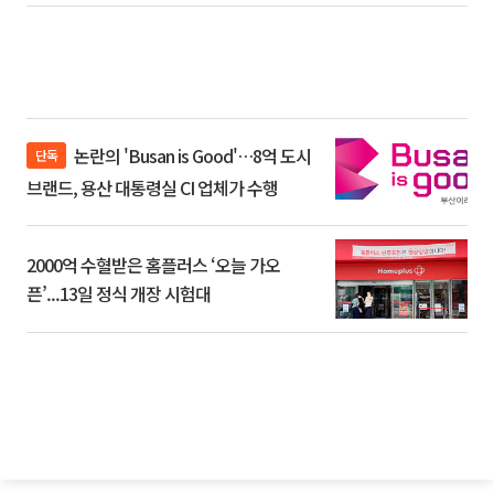
논란의 'Busan is Good'…8억 도시
단독
브랜드, 용산 대통령실 CI 업체가 수행
2000억 수혈받은 홈플러스 ‘오늘 가오
픈’...13일 정식 개장 시험대