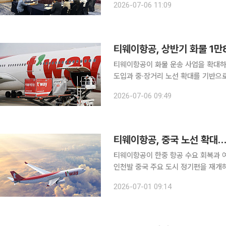
2026-07-06 11:09
정기 노선 확대, 인접 시·도 연계 초광
티웨이항공, 상반기 화물 1만
티웨이항공이 화물 운송 사업을 확대하
도입과 중·장거리 노선 확대를 기반으
잡는 모습이다. 티웨이항공은 올해 상반기 화물 운송량이 1만8000톤(t)으로 집계됐다고 6일 밝혔
2026-07-06 09:49
다. 지난해 같은 기간(1만3000톤)보다
티웨이항공, 중국 노선 확대
티웨이항공이 한중 항공 수요 회복과 
인천발 중국 주요 도시 정기편을 재개하
웨이항공은 지난달 24일 인천~선양 노
2026-07-01 09:14
매일 운항한다고 1일 밝혔다. 9월 2