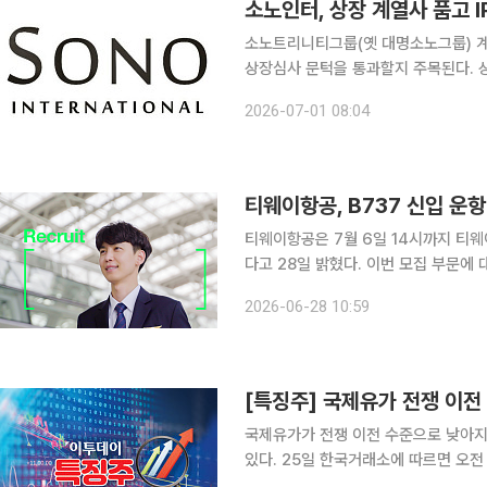
소노인터, 상장 계열사 품고 
소노트리니티그룹(옛 대명소노그룹) 계
상장심사 문턱을 통과할지 주목된다. 상장 계열사 3곳을 둔 상태에서 비상장 모회사가 상장을 추진
하는 첫 사례로, 중복상장 규제를 피해 
2026-07-01 08:04
투자은행(IB) 업계에 따르면 소노인
티웨이항공, B737 신입 운
티웨이항공은 7월 6일 14시까지 티웨
다고 28일 밝혔다. 이번 모집 부문에 대한 응시 자격은 국내 운송용(육상다발) 또는 사업용조종사
(육상다발) 자격증 소지자로 사업용 
2026-06-28 10:59
석, 회전익 비행시간을 제외한 총 비행 
[특징주] 국제유가 전쟁 이
국제유가가 전쟁 이전 수준으로 낮아지
있다. 25일 한국거래소에 따르면 오전 9시30분 대한항공은 전 거래일 대비 1950원(7.13%) 오른
2만9300원에 거래되고 있다. 같은 시