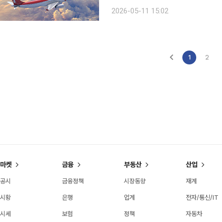
올해 1분기 영업이익이 199억원으로 
2026-05-11 15:02
년 같은 
1
2
마켓
금융
부동산
산업
공시
금융정책
시장동향
재계
시황
은행
업계
전자/통신/IT
시세
보험
정책
자동차