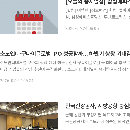
[오늘의 증시일정] 삼성에
[합병] 이엠텍 [상호변경] 한컴, 콜마바이오텍 [결산실적공시 예정] LX세미콘, 제일기획, 두산퓨얼
셀, 삼성에피스홀딩스, 두산로보틱스, 현대로템 [주주총회] DH오토넥스, 삼성
공, 동양생명, 에너토크, 국영지앤엠,
2026-07-24 08:05
소노인터·구다이글로벌 IPO 성공할까… 하반기 상장 기대
소노인터내셔널 코스피 상장 예심 청구무신사·구다이글로벌 등 대어급 후보 주목 상반기 기업공개(IPO) 시장이 부진했던 가운데 하
어급 기업들의 상장 추진이 본격화된다. 소노인터내셔널이 유가증권시장 상장 
후보군의 움직임에 
2026-07-07 05:24
한국관광공사, 지방공항 중심
올해 상반기 부정기편 목표치 2배 초과 달성…2
국관광공사는 수도권에 집중된 외국인
으로 하는 지방공항 국제관광 허브화 사