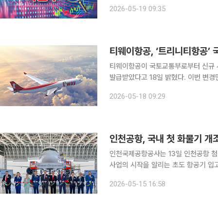
날 티웨이항공은 15일 국토교통부로부
2026-05-19 09:35
밝혔다. 이번 사명 변경은 티웨이
티웨이항공, ‘트리니티항공’ 
티웨이항공이 국토교통부로부터 신규 사명 
발급받았다고 18일 밝혔다. 이번 변경면허 발급은 3월 정기주주총회를 통해 사명 변경이 의결된 이
후 진행된 항공 인허가 절차의 일환이
2026-05-18 09:29
뤄졌다는 의미가 있다. 다만 국제항공
인천공항, 국내 첫 화물기 
인천국제공항공사는 13일 인천공항 
사업의 시작을 알리는 초도 항공기 입고 기념행사
항공기는 세계 최대 항공기 리스사인 Ae
2026-05-15 16:58
르키예 이스탄불에서 출발해 인천공항