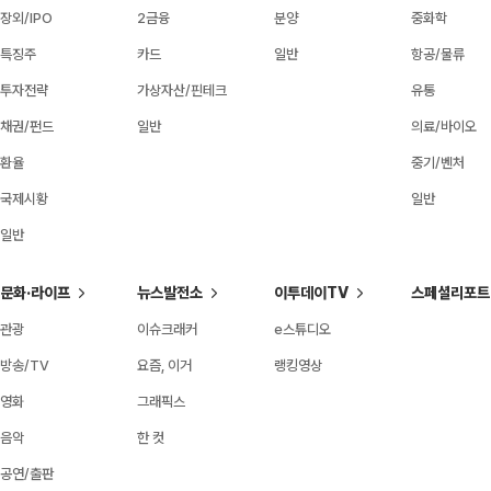
장외/IPO
2금융
분양
중화학
특징주
카드
일반
항공/물류
투자전략
가상자산/핀테크
유통
채권/펀드
일반
의료/바이오
환율
중기/벤처
국제시황
일반
일반
문화·라이프
뉴스발전소
이투데이TV
스페셜리포트
관광
이슈크래커
e스튜디오
방송/TV
요즘, 이거
랭킹영상
영화
그래픽스
음악
한 컷
공연/출판