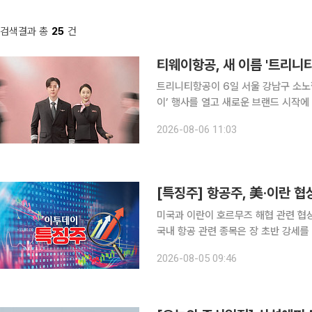
검색결과 총
25
건
티웨이항공, 새 이름 '트리니
트리니티항공이 6일 서울 강남구 소노
이’ 행사를 열고 새로운 브랜드 시작에 따
Carrier) 전략을 발표했다. 이번 행사는 사명 변경 이후 처음으로 열린 공식 행사로, 새로운 브랜드
2026-08-06 11:03
정체성과 향후 서비스혁신 방향을 대내
[특징주] 항공주, 美·이란 
미국과 이란이 호르무즈 해협 관련 협
국내 항공 관련 종목은 장 초반 강세를 보이고 있다. 5일 한국거래소에 따
한진칼은 전 거래일 대비 8.22% 상
2026-08-05 09:46
(5.28%), 대한항공(4.41%), 아시