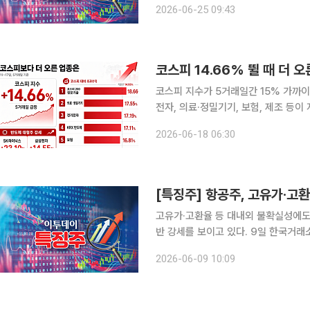
2026-06-25 09:43
어부산도 6.54% 상승한 1679원을
코스피 14.66% 뛸 때 더 
코스피 지수가 5거래일간 15% 가까이
전자, 의료·정밀기기, 보험, 제조 등
스를 중심으로 한 반도체 대형주 랠리
2026-06-18 06:30
피 지
[특징주] 항공주, 고유가·고
고유가·고환율 등 대내외 불확실성에도
반 강세를 보이고 있다. 9일 한국거래소에 따르면 오전 9시 41분 기준 대한항공은 전 거래일 대비
3.57% 상승한 2만4650원에 거래되고
2026-06-09 10:09
항공(2.99%), 트리니티항공(2.40%)