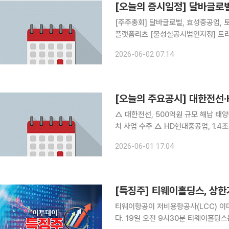
[오늘의 증시일정] 달바글로
[주주총회] 달바글로벌, 효성중공업, 
플랫폼리츠 [불성실공시법인지정] 트
2026-06-02 07:14
[오늘의 주요공시] 대한전선
△ 대한전선, 500억원 규모 해남 태양광 전력망 수주 △ 엠앤씨솔루션
치 사업 수주 △ HD현대중공업, 1.4조원 규모 VLGC 8척 수주 △ 애경케미칼, 김성완 신임 대표이
사 선임 △ 삼성출판사, 10억 규모 자사주 취득 신탁계약 체결 △ 현대차, 5월 국내 판매 23.1% 급
2026-06-01 17:04
감…기아는 해외서 3.4% 증가 △
[특징주] 티웨이홀딩스, 상
티웨이항공이 저비용항공사(LCC) 
다. 19일 오전 9시30분 티웨이홀딩스는 전 거래일 대비 29.96% 오른 308원에 거래 중이다. 전