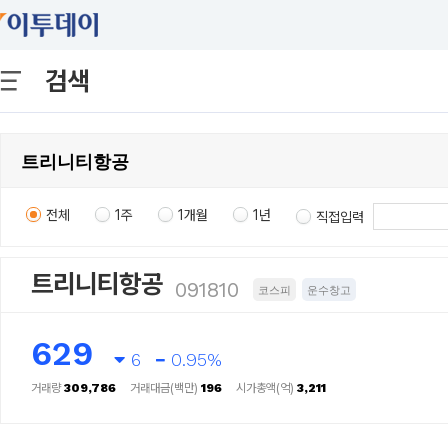
검색
전체
1주
1개월
1년
직접입력
트리니티항공
091810
코스피
운수창고
629
6
0.95%
거래량
309,786
거래대금(백만)
196
시가총액(억)
3,211