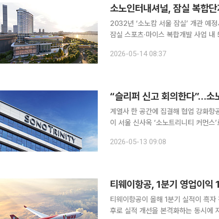
소노인터내셔널, 잠실 복합단지
2032년 ‘소노캄 서울 잠실’ 개관 예정서울 도심
잠실 스포츠·마이스 복합개발 사업 내 
로젝트를 계기로 서울 도심 호텔 시장 
2026-05-14 08:37
“슬리퍼 신고 회의한다”…소
계열사 한 공간에 집결해 협업 강화항공 훈련
이 서울 신사옥 ‘소노트리니티 커먼스’
내 주요 계열사를 한 공간에 모아 협업
2026-05-13 09:08
업무 공간, 지역사회 개방형 시설 등을
티웨이항공, 1분기 영업이익 1
티웨이항공이 올해 1분기 실적이 흑자
후로 실적 개선을 본격화하는 동시에 지속적인 