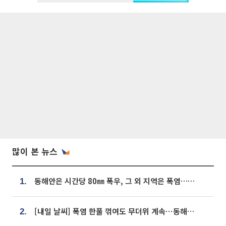
많이 본 뉴스
동해안은 시간당 80㎜ 폭우, 그 외 지역은 폭염…‘극과 극 날씨’
1.
[내일 날씨] 폭염 한풀 꺾여도 무더위 계속⋯동해안 이틀 연속 비
2.