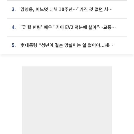
임영웅, 어느덧 데뷔 10주년⋯"가진 것 없던 시절, 내 앞엔 20명의 팬뿐"
3.
'굿 윌 헌팅' 배우 "기아 EV2 덕분에 살아"…교통사고 후 안전성 극찬
4.
李대통령 “청년이 결혼 망설이는 일 없어야...제도상 불이익 조사”
5.