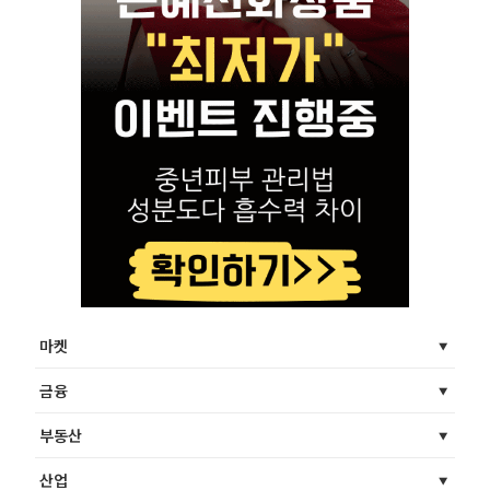
마켓
금융
부동산
산업