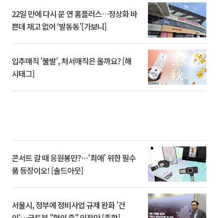
22일 만에 다시 문 연 홈플러스…정상화 바
쁜데 재고 없어 ‘발동동’[가보니]
입추매직 '불발', 처서매직은 올까요? [해
시태그]
콘서트 갈 때 응원봉만?⋯'최애' 위한 필수
품 등장이오! [솔드아웃]
서울시, 정부에 정비사업 규제 완화 '건
의'⋯국토부 "협의 중" 입장만 [종합]