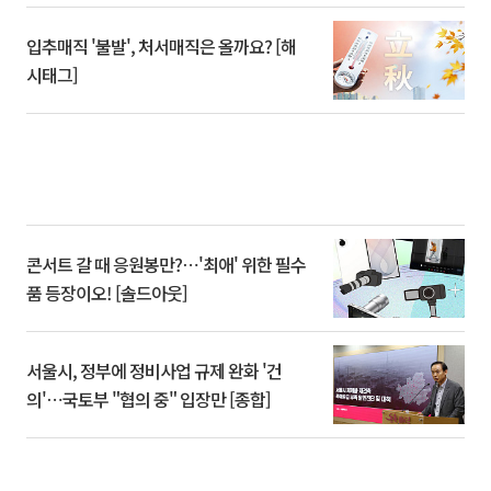
입추매직 '불발', 처서매직은 올까요? [해
시태그]
콘서트 갈 때 응원봉만?⋯'최애' 위한 필수
품 등장이오! [솔드아웃]
서울시, 정부에 정비사업 규제 완화 '건
의'⋯국토부 "협의 중" 입장만 [종합]