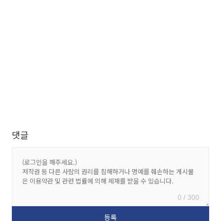
댓글
0 / 300