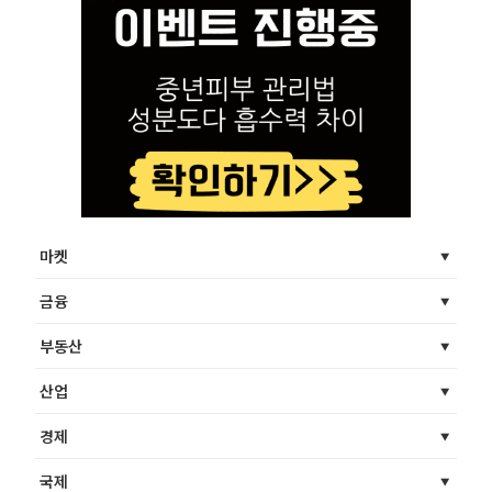
마켓
금융
부동산
산업
경제
국제