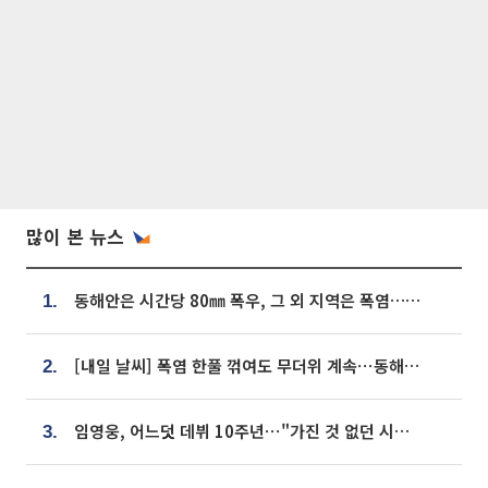
많이 본 뉴스
동해안은 시간당 80㎜ 폭우, 그 외 지역은 폭염…‘극과 극 날씨’
1.
[내일 날씨] 폭염 한풀 꺾여도 무더위 계속⋯동해안 이틀 연속 비
2.
임영웅, 어느덧 데뷔 10주년⋯"가진 것 없던 시절, 내 앞엔 20명의 팬뿐"
3.