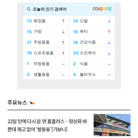
주요뉴스
22일 만에 다시 문 연 홈플러스…정상화 바
쁜데 재고 없어 ‘발동동’[가보니]