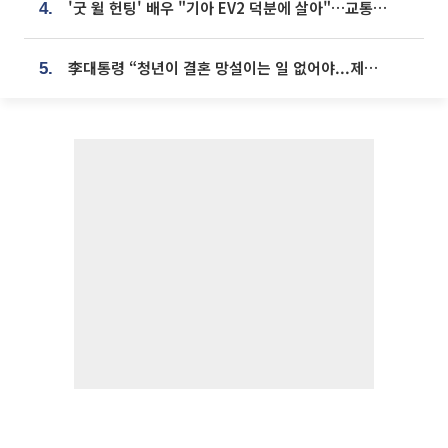
'굿 윌 헌팅' 배우 "기아 EV2 덕분에 살아"…교통사고 후 안전성 극찬
4.
李대통령 “청년이 결혼 망설이는 일 없어야...제도상 불이익 조사”
5.