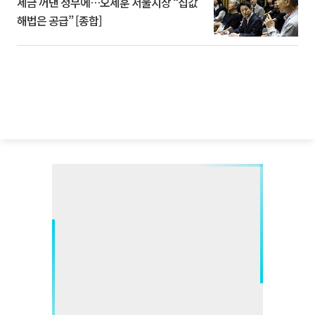
세금 꺼낸 정부에…오세훈 서울시장 “집값
해법은 공급” [종합]