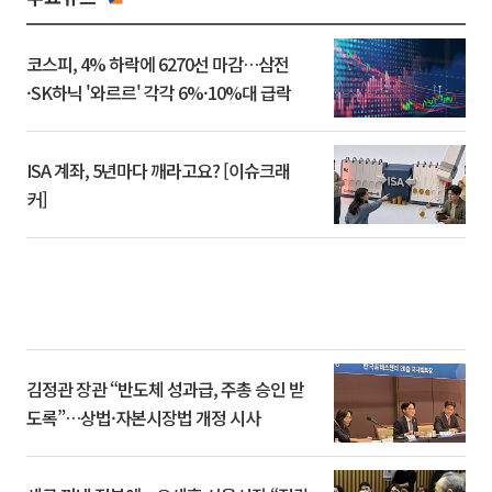
코스피, 4% 하락에 6270선 마감…삼전
·SK하닉 '와르르' 각각 6%·10%대 급락
ISA 계좌, 5년마다 깨라고요? [이슈크래
커]
김정관 장관 “반도체 성과급, 주총 승인 받
도록”…상법·자본시장법 개정 시사