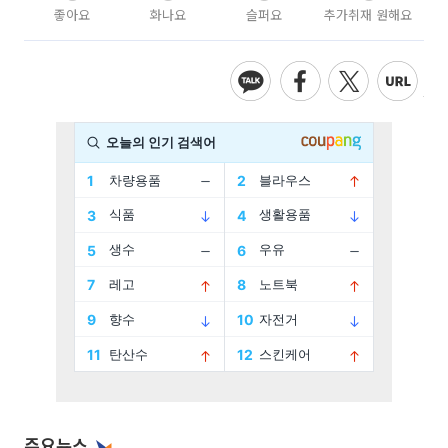
좋아요
화나요
슬퍼요
추가취재 원해요
주요뉴스