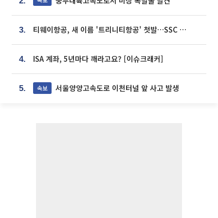
중부내륙고속도로서 미상 폭발물 발견
2.
티웨이항공, 새 이름 '트리니티항공' 첫발…SSC 전략 본격화
3.
ISA 계좌, 5년마다 깨라고요? [이슈크래커]
4.
서울양양고속도로 이천터널 앞 사고 발생
속보
5.