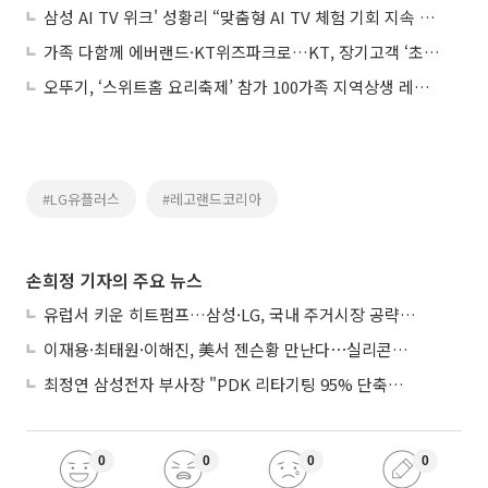
삼성 AI TV 위크' 성황리 “맞춤형 AI TV 체험 기회 지속 확대”
가족 다함께 에버랜드·KT위즈파크로…KT, 장기고객 ‘초대드림’ 혜택 공개
오뚜기, ‘스위트홈 요리축제’ 참가 100가족 지역상생 레시피 뽐내
#LG유플러스
#레고랜드코리아
손희정 기자의 주요 뉴스
유럽서 키운 히트펌프…삼성·LG, 국내 주거시장 공략 ‘속도’
이재용·최태원·이해진, 美서 젠슨황 만난다⋯실리콘밸리 집결하는 AI리더
최정연 삼성전자 부사장 "PDK 리타기팅 95% 단축…에이전트 AI 시범 활용"
0
0
0
0