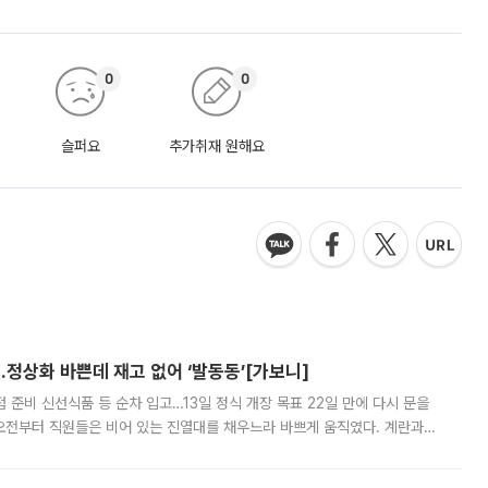
0
0
슬퍼요
추가취재 원해요
…정상화 바쁜데 재고 없어 ‘발동동’[가보니]
준비 신선식품 등 순차 입고…13일 정식 개장 목표 22일 만에 다시 문을
오전부터 직원들은 비어 있는 진열대를 채우느라 바쁘게 움직였다. 계란과
리를 잡기 시작했지만, 매장 곳곳엔 여전히 텅 빈 매대가 먼저 눈에 들어왔