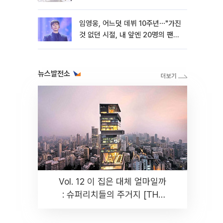
임영웅, 어느덧 데뷔 10주년⋯"가진
것 없던 시절, 내 앞엔 20명의 팬
뿐"
뉴스발전소
Vol. 12 이 집은 대체 얼마일까
: 슈퍼리치들의 주거지 [THE
RARE]