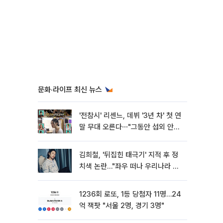
문화·라이프 최신 뉴스
'전참시' 리센느, 데뷔 '3년 차' 첫 연
말 무대 오른다⋯"그동안 섭외 안
와"
김희철, '뒤집힌 태극기' 지적 후 정
치색 논란…"좌우 떠나 우리나라 국
기"
1236회 로또, 1등 당첨자 11명…24
억 잭팟 "서울 2명, 경기 3명"