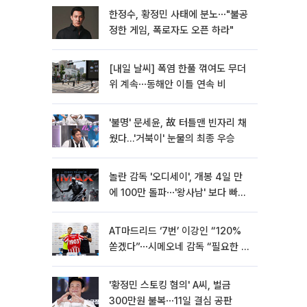
한정수, 황정민 사태에 분노⋯"불공
정한 게임, 폭로자도 오픈 하라"
[내일 날씨] 폭염 한풀 꺾여도 무더
위 계속⋯동해안 이틀 연속 비
'불명' 문세윤, 故 터틀맨 빈자리 채
웠다…'거북이' 눈물의 최종 우승
놀란 감독 '오디세이', 개봉 4일 만
에 100만 돌파⋯'왕사남' 보다 빠르
다
AT마드리드 ‘7번’ 이강인 “120%
쏟겠다”⋯시메오네 감독 “필요한 선
수”
'황정민 스토킹 혐의' A씨, 벌금
300만원 불복⋯11일 결심 공판