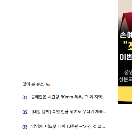
많이 본 뉴스
동해안은 시간당 80㎜ 폭우, 그 외 지역은 폭염…‘극과 극 날씨’
01
[내일 날씨] 폭염 한풀 꺾여도 무더위 계속⋯동해안 이틀 연속 비
02
임영웅, 어느덧 데뷔 10주년⋯"가진 것 없던 시절, 내 앞엔 20명의 팬뿐"
03