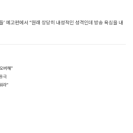
아들’ 예고편에서 “원래 상당히 내성적인 성격인데 방송 욕심을 내
 오버해"
 등극
워라"