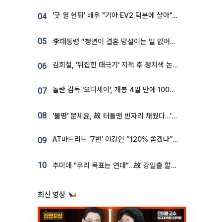
'굿 윌 헌팅' 배우 "기아 EV2 덕분에 살아"…교통사고 후 안전성 극찬
04
05
李대통령 “청년이 결혼 망설이는 일 없어야...제도상 불이익 조사”
김희철, '뒤집힌 태극기' 지적 후 정치색 논란…"좌우 떠나 우리나라 국기"
06
놀란 감독 '오디세이', 개봉 4일 만에 100만 돌파⋯'왕사남' 보다 빠르다
07
08
'불명' 문세윤, 故 터틀맨 빈자리 채웠다…'거북이' 눈물의 최종 우승
AT마드리드 ‘7번’ 이강인 “120% 쏟겠다”⋯시메오네 감독 “필요한 선수”
09
10
추미애 "우리 목표는 연대"…故 강일출 할머니 흉상 제막
최신 영상