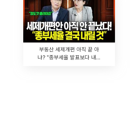
부동산 세제개편 아직 끝 아
냐? "종부세율 발표보다 내릴
것" 장기거주·양도세 전망 I 집
땅지성 I 김인만, 진미윤