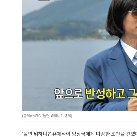
(출처=MBC '놀면 뭐하니?' 캡처)
‘놀면 뭐하니?’ 유재석이 양상국에게 따끔한 조언을 건넸