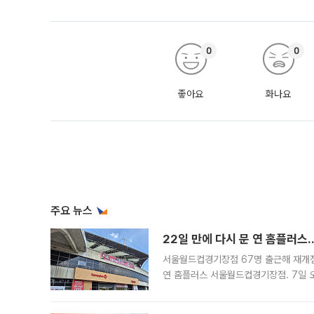
0
0
좋아요
화나요
주요 뉴스
22일 만에 다시 문 연 홈플러스
서울월드컵경기장점 67명 출근해 재개점 
연 홈플러스 서울월드컵경기장점. 7일 
우유, 과일 같은 신선식품이 차근차근 자