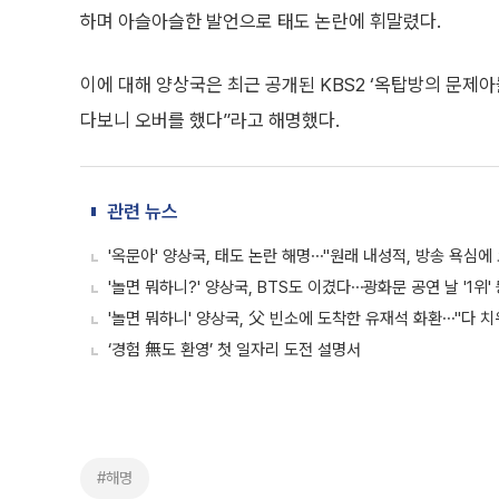
하며 아슬아슬한 발언으로 태도 논란에 휘말렸다.
이에 대해 양상국은 최근 공개된 KBS2 ‘옥탑방의 문제
다보니 오버를 했다”라고 해명했다.
관련 뉴스
'옥문아' 양상국, 태도 논란 해명⋯"원래 내성적, 방송 욕심에
'놀면 뭐하니?' 양상국, BTS도 이겼다⋯광화문 공연 날 '1위'
'놀면 뭐하니' 양상국, 父 빈소에 도착한 유재석 화환⋯"다 치
‘경험 無도 환영’ 첫 일자리 도전 설명서
#해명