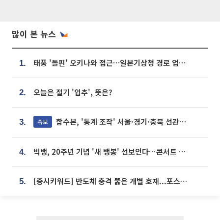
많이 본 뉴스
태풍 '돌핀' 오키나와 접근…일본기상청 경로 업데이트
1.
오늘은 절기 '입추', 뜻은?
2.
합수본, '통계 조작' 서울·경기·충북 선관위 등 추가 압수수색
속보
3.
빅뱅, 20주년 기념 '새 뱅봉' 선보인다⋯콘서트 앞두고 팝업 개최
4.
[증시키워드] 반도체 충격 뚫은 개별 호재...포스코퓨처엠·에코프로·한화솔루션 '눈길'
5.