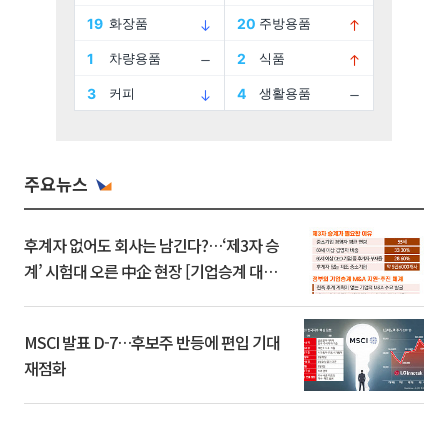
주요뉴스
후계자 없어도 회사는 남긴다?…‘제3자 승
계’ 시험대 오른 中企 현장 [기업승계 대전
환]
MSCI 발표 D-7…후보주 반등에 편입 기대
재점화