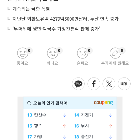
계속되는 극한 폭염
지난달 외환보유액 4279억5000만달러, 두달 연속 증가
'무더위에 냉면-막국수 가정간편식 판매 증가'
0
0
0
0
좋아요
화나요
슬퍼요
추가취재 원해요