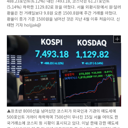
488.23포인트(6.12%) 내린 7493.18, 코스닥은 61.27포인트
(5.14%) 하락한 1129.82로 장을 마쳤다. 서울 외환시장에서 원·달러
환율은 전 거래일보다 9.8원 오른 1500.8원에 주간 거래를 마쳤다.
환율이 종가 기준 1500원을 넘어선 것은 지난 4월 이후 처음이다. 신
태현 기자 holjjak@
▲장초반 8000선을 넘어섰던 코스피가 외국인과 기관의 매도세에
500포인트 가까이 하락하며 7500선이 무너진 15일 서울 여의도 한
국거래소에 코스피 등 시황이 표시되고 있다. 이날 한때 강한 매도세