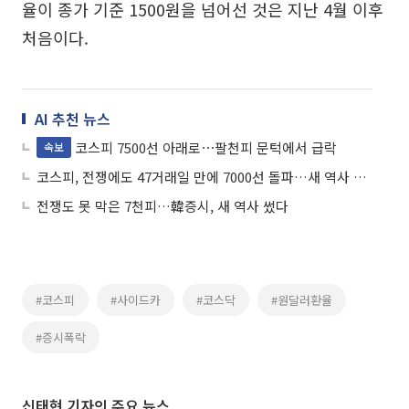
율이 종가 기준 1500원을 넘어선 것은 지난 4월 이후
처음이다.
AI 추천 뉴스
코스피 7500선 아래로⋯팔천피 문턱에서 급락
속보
코스피, 전쟁에도 47거래일 만에 7000선 돌파…새 역사 쓴 韓증시
전쟁도 못 막은 7천피…韓증시, 새 역사 썼다
#코스피
#사이드카
#코스닥
#원달러환율
#증시폭락
신태현 기자의 주요 뉴스