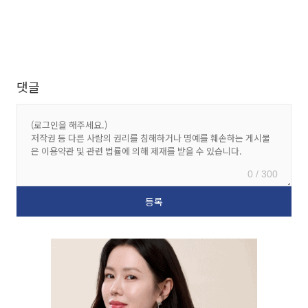
댓글
0 / 300