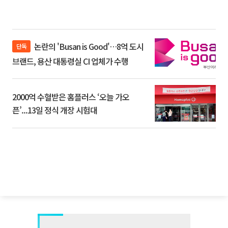
논란의 'Busan is Good'…8억 도시
단독
브랜드, 용산 대통령실 CI 업체가 수행
2000억 수혈받은 홈플러스 ‘오늘 가오
픈’...13일 정식 개장 시험대