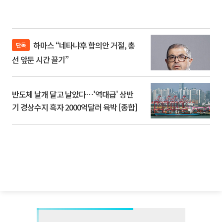
하마스 “네타냐후 합의안 거절, 총
단독
선 앞둔 시간 끌기”
반도체 날개 달고 날았다⋯'역대급' 상반
기 경상수지 흑자 2000억달러 육박 [종합]