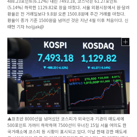
488.23포인트(6.12%) 내린 7493.18, 코스닥은 61.27포인트
(5.14%) 하락한 1129.82로 장을 마쳤다. 서울 외환시장에서 원·달러
환율은 전 거래일보다 9.8원 오른 1500.8원에 주간 거래를 마쳤다.
환율이 종가 기준 1500원을 넘어선 것은 지난 4월 이후 처음이다. 신
태현 기자 holjjak@
▲장초반 8000선을 넘어섰던 코스피가 외국인과 기관의 매도세에
500포인트 가까이 하락하며 7500선이 무너진 15일 서울 여의도 한
국거래소에 코스피 등 시황이 표시되고 있다. 이날 한때 강한 매도세