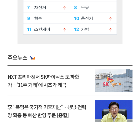
주요뉴스
NXT 프리마켓서 SK하이닉스 또 하한
가⋯‘11주 거래’에 시초가 왜곡
李 "폭염은 국가적 기후재난"…냉방·전력
망 확충 등 예산 반영 주문 [종합]