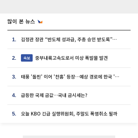
많이 본 뉴스
김정관 장관 “반도체 성과급, 주총 승인 받도록”…상법·자본시장법 개정 시사
1.
중부내륙고속도로서 미상 폭발물 발견
속보
2.
태풍 '돌핀' 이어 '찬홈' 등장…예상 경로에 한국 '한숨'
3.
급등한 국제 금값…국내 금시세는?
4.
오늘 KBO 긴급 실행위원회, 주말도 폭염취소 될까
5.