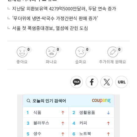
지난달 외환보유액 4279억5000만달러, 두달 연속 증가
'무더위에 냉면-막국수 가정간편식 판매 증가'
서울 첫 폭염중대경보, 열섬에 갇힌 도심
0
0
0
0
좋아요
화나요
슬퍼요
추가취재 원해요