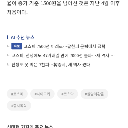
율이 종가 기준 1500원을 넘어선 것은 지난 4월 이후
처음이다.
AI 추천 뉴스
코스피 7500선 아래로⋯팔천피 문턱에서 급락
속보
코스피, 전쟁에도 47거래일 만에 7000선 돌파…새 역사 쓴 韓증시
전쟁도 못 막은 7천피…韓증시, 새 역사 썼다
#코스피
#사이드카
#코스닥
#원달러환율
#증시폭락
신태현 기자의 주요 뉴스