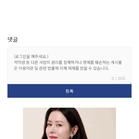
댓글
0 / 300