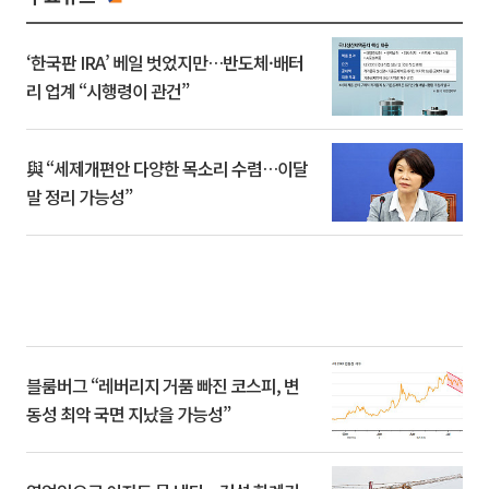
‘한국판 IRA’ 베일 벗었지만…반도체·배터
리 업계 “시행령이 관건”
與 “세제개편안 다양한 목소리 수렴…이달
말 정리 가능성”
블룸버그 “레버리지 거품 빠진 코스피, 변
동성 최악 국면 지났을 가능성”