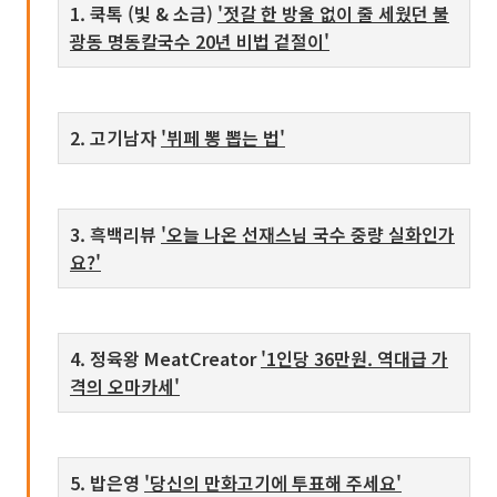
1. 쿡톡 (빛 & 소금)
'젓갈 한 방울 없이 줄 세웠던 불
광동 명동칼국수 20년 비법 겉절이'
2. 고기남자
'뷔페 뽕 뽑는 법'
3. 흑백리뷰
'오늘 나온 선재스님 국수 중량 실화인가
요?'
4. 정육왕 MeatCreator
'1인당 36만원. 역대급 가
격의 오마카세'
5. 밥은영
'당신의 만화고기에 투표해 주세요'