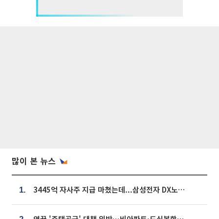
많이 본 뉴스
3445억 자사주 지급 마쳤는데...삼성전자 DX노조, 뒤늦은 '떼쓰기 집회'
1.
영끌 '주택공급' 대책 임박⋯비아파트·도심복합까지 총동원