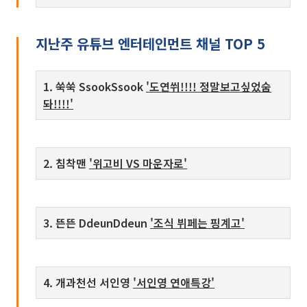
지난주 유튜브 엔터테인먼트 채널 TOP 5
1. 쑥쑥 SsookSsook
'도연쒸!!!! 정말보고싶었숨
돠!!!!'
2. 침착맨
'위고비 VS 마운자로'
3. 뜬뜬 DdeunDdeun
'조식 뷔페는 핑계고'
4. 개과천선 서인영
'서인영 연애특강'