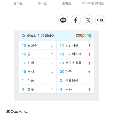
좋아요
화나요
슬퍼요
추가취재 원해요
주요뉴스