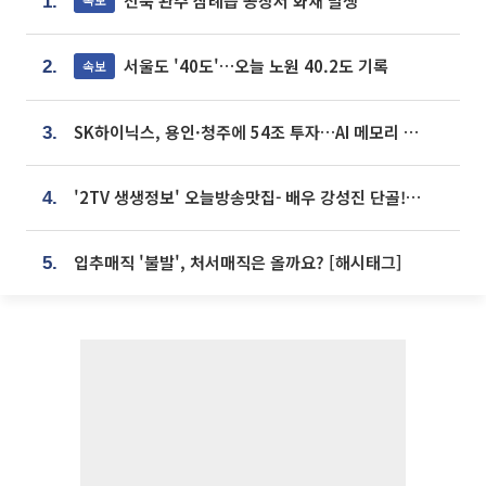
전북 완주 삼례읍 공장서 화재 발생
1.
서울도 '40도'…오늘 노원 40.2도 기록
속보
2.
SK하이닉스, 용인·청주에 54조 투자…AI 메모리 생산기지 키운다
3.
'2TV 생생정보' 오늘방송맛집- 배우 강성진 단골! 쌀국수ㆍ푸팟퐁 커리 맛집 '블○○○'
4.
입추매직 '불발', 처서매직은 올까요? [해시태그]
5.