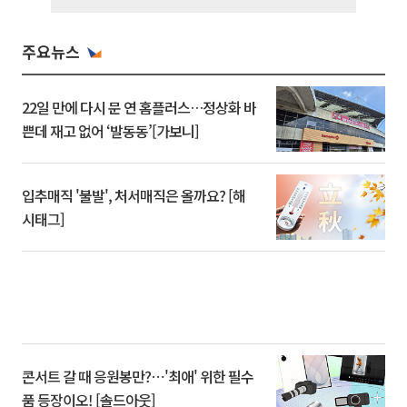
주요뉴스
22일 만에 다시 문 연 홈플러스…정상화 바
쁜데 재고 없어 ‘발동동’[가보니]
입추매직 '불발', 처서매직은 올까요? [해
시태그]
콘서트 갈 때 응원봉만?⋯'최애' 위한 필수
품 등장이오! [솔드아웃]