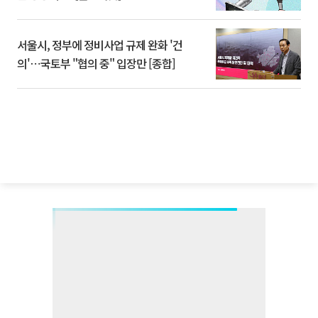
서울시, 정부에 정비사업 규제 완화 '건
의'⋯국토부 "협의 중" 입장만 [종합]