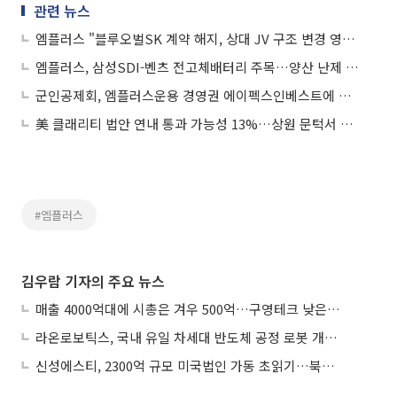
관련 뉴스
엠플러스 "블루오벌SK 계약 해지, 상대 JV 구조 변경 영향으로 귀책 아냐"
엠플러스, 삼성SDI-벤츠 전고체배터리 주목…양산 난제 극복 기술 개발 부각에 상승세
군인공제회, 엠플러스운용 경영권 에이펙스인베스트에 매각
美 클래리티 법안 연내 통과 가능성 13%…상원 문턱서 제동
#엠플러스
김우람 기자의 주요 뉴스
매출 4000억대에 시총은 겨우 500억…구영테크 낮은 몸값에 저가 승계 마무리
라온로보틱스, 국내 유일 차세대 반도체 공정 로봇 개발 ‘고객사 테스트 진행’
신성에스티, 2300억 규모 미국법인 가동 초읽기…북미 ESS 공략 본격화