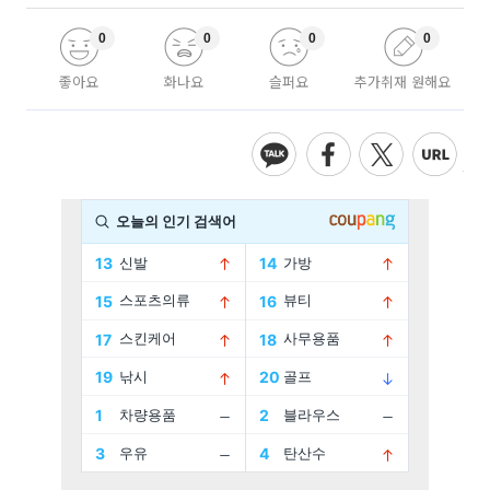
0
0
0
0
좋아요
화나요
슬퍼요
추가취재 원해요