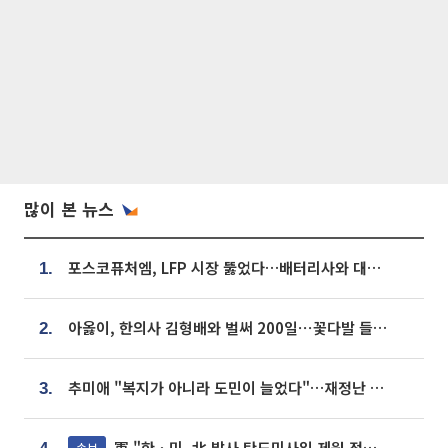
많이 본 뉴스
포스코퓨처엠, LFP 시장 뚫었다…배터리사와 대규모 장기 공급 합의
1.
아옳이, 한의사 김형배와 벌써 200일⋯꽃다발 들고 "프러포즈 아냐"
2.
추미애 "복지가 아니라 도민이 늘었다"…재정난 책임론 정면돌파
3.
軍 "한ㆍ미, 北 발사 탄도미사일 제원 정밀분석 중"
속보