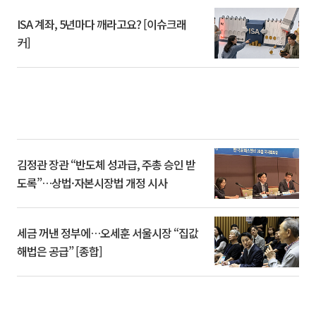
ISA 계좌, 5년마다 깨라고요? [이슈크래
커]
김정관 장관 “반도체 성과급, 주총 승인 받
도록”…상법·자본시장법 개정 시사
세금 꺼낸 정부에…오세훈 서울시장 “집값
해법은 공급” [종합]