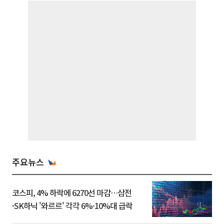
주요뉴스
코스피, 4% 하락에 6270선 마감…삼전
·SK하닉 '와르르' 각각 6%·10%대 급락