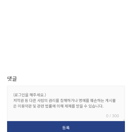
댓글
0 / 300