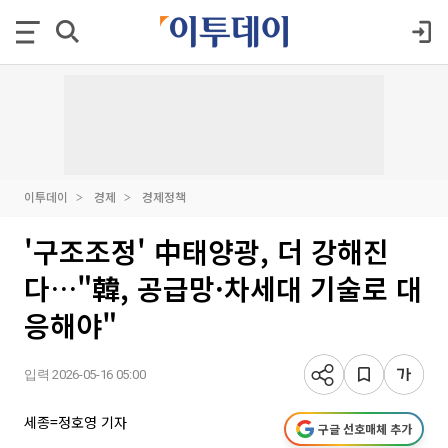
이투데이
경제
경제정책
'구조조정' 中태양광, 더 강해진
다…"韓, 공급망·차세대 기술로 대
응해야"
입력 2026-05-16 05:00
세종=정호영 기자
구글 선호매체 추가