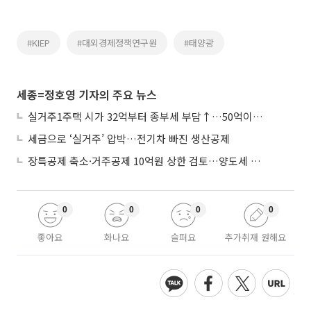
#KIEP
#대외경제정책연구원
#태양광
세종=정호영 기자의 주요 뉴스
실거주1주택 시가 32억부터 종부세 부담↑…50억이면 454→979만원
세금으로 ‘실거주’ 압박…전기차 빠진 생산공제
장특공제 축소·거주공제 10억원 상한 검토…양도세 실거주 중심 개편
0
0
0
0
좋아요
화나요
슬퍼요
추가취재 원해요