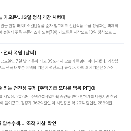
 부족과 디자인 정체성 논란에 휩싸였던 만큼, 사업 선정 과정과 결과물에
 가오픈’...13일 정식 개장 시험대
.직원들 현장 배치PB·일반상품 순차 입고에도 신선식품 수급 정상화는 과제최
 높일지 주목 홈플러스가 오늘(7일) 가오픈을 시작으로 13일 정식으로 재
직원들이 현장 배치되고, PB 상품과 함께 일반 상품 납품도 순차적으로 진행
ㆍ전라 폭염 [날씨]
 금요일인 7일 낮 기온이 최고 39도까지 오르며 폭염이 이어지겠다. 기상청
로 전국 대부분 지역의 기온이 평년보다 높겠다. 아침 최저기온은 22~27
 대부분 지역에 폭염특보가 발효된 가운데 최고체감온도는 35도 안팎까지 올라
줄 죄는 건전성 규제 [주택공급 또다른 병목 PF]①
발 사업장. 2023년 주택건설사업계획 승인을 받아 인허가를 마쳤지만 착공
에 들어갔고, 감정가 362억원인 이 사업장은 약 20% 할인된 288억원에
 현재는 4차 공매를 위한 조건 협의가 진행 중이다. 수도권의 주요 주거 배
 압수수색… ‘조작 지침’ 확인