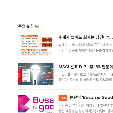
주요 뉴스
후계자 없어도 회사는 남긴다?…‘
후계자 부재 기업에 M&A·EBO 세제 
이던 기업승계 세제의 문을 동종기업과 
대신 M&A나 임직원 인수(EBO)를 통
늘
MSCI 발표 D-7…후보주 반등
모건스탠리캐피털인터내셔널(MSCI) 8
쏠린다. 지난달 말 급락장으로 후보군의
가능성과 지수 추종 자금 유입 기대가 
논란의 'Busan is Go
단독
박형준 전 부산시장 재임 당시 추진된 부산
용산 대통령실 상징체계(CI) 개발에 참