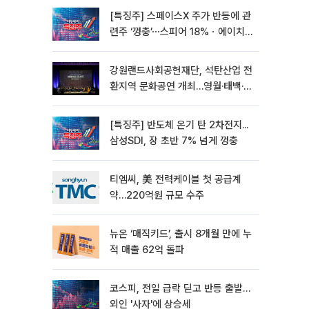
[특징주] 스페이스X 주가 반등에 관
련주 ‘껑충’⋯스피어 18%ㆍ에이치
브이엠 12%↑
강원랜드사회공헌재단, 석탄산업 전
환지역 문화공연 개최…영월·태백·삼
척서 3회
[특징주] 반도체 온기 탄 2차전지...
삼성SDI, 장 초반 7% 넘게 껑충
티엠씨, 美 전력케이블 첫 공급계
약…220억원 규모 수주
뉴온 ‘매직키드’, 출시 8개월 만에 누
적 매출 62억 돌파
코스피, 전일 급락 딛고 반등 출발…
외인 '사자'에 상승세