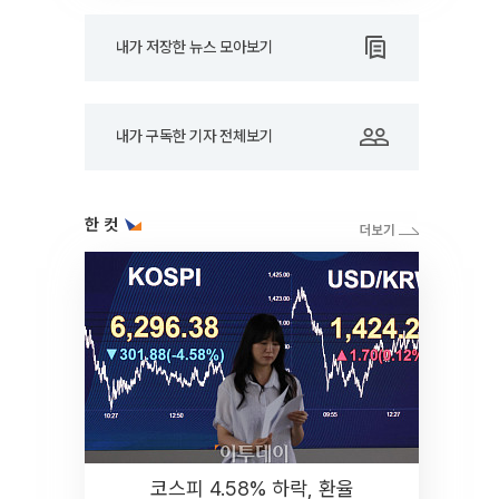
내가 저장한 뉴스 모아보기
내가 구독한 기자 전체보기
한 컷
코스피 4.58% 하락, 환율