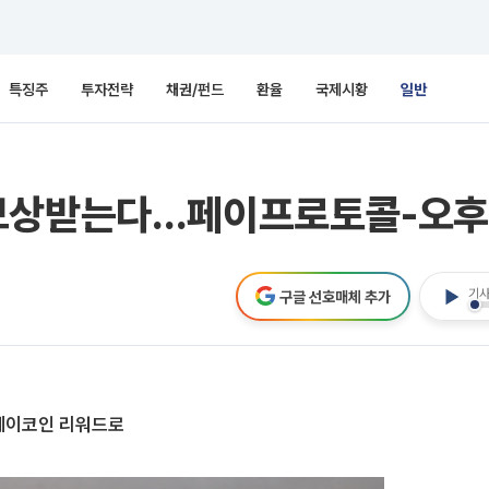
특징주
투자전략
채권/펀드
환율
국제시황
일반
보상받는다…페이프로토콜-오후두
기사
구글 선호매체 추가
 페이코인 리워드로