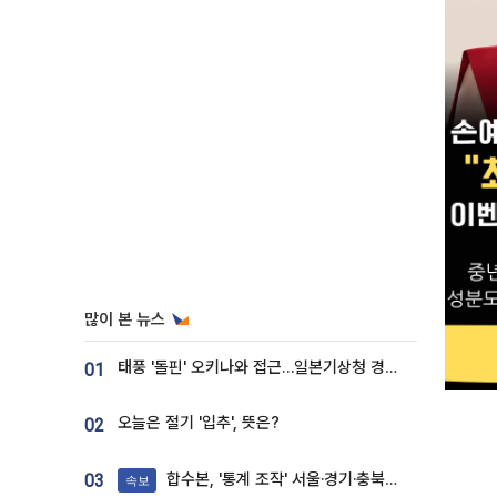
많이 본 뉴스
태풍 '돌핀' 오키나와 접근…일본기상청 경로 업데이트
01
오늘은 절기 '입추', 뜻은?
02
합수본, '통계 조작' 서울·경기·충북 선관위 등 추가 압수수색
03
속보