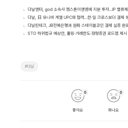
다날엔터, god 소속사 젬스톤이앤엠에 지분 투자…IP 밸류
다날, 日 유니바 계열 UPC와 협력…한·일 크로스보더 결제 
다날핀테크, JB전북은행과 원화 스테이블코인 결제 실증 완
STO 하위법규 예상안, 풀링·거래한도·정형증권 로드맵 제시
#다날
0
0
좋아요
화나요