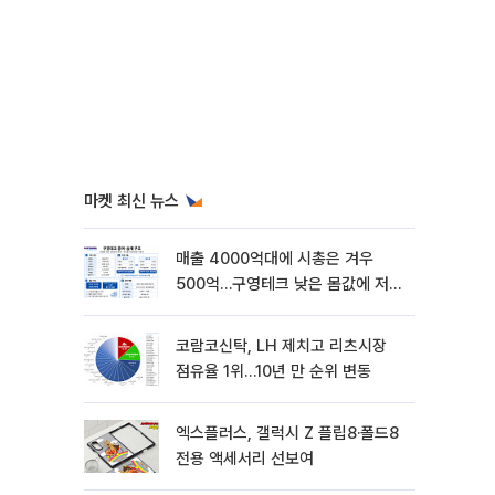
마켓 최신 뉴스
매출 4000억대에 시총은 겨우
500억…구영테크 낮은 몸값에 저가
승계 마무리
코람코신탁, LH 제치고 리츠시장
점유율 1위…10년 만 순위 변동
엑스플러스, 갤럭시 Z 플립8·폴드8
전용 액세서리 선보여