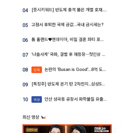
[증시키워드] 반도체 충격 뚫은 개별 호재...포스코퓨처엠·에코프로·한화솔루션 '눈길'
04
고점서 후퇴한 국제 금값…국내 금시세는?
05
톰 홀랜드♥젠데이아, 비밀 결혼 파티 포착⋯호텔 대관비만 9억
06
‘나솔사계’ 국화, 결별 후 재등장⋯첫인상 투표 휩쓸고 ‘인기녀’ 등극
07
논란의 'Busan is Good'…8억 도시브랜드, 용산 대통령실 CI 업체가 수행
08
단독
[특징주] 반도체 온기 탄 2차전지...삼성SDI, 장 초반 7% 넘게 껑충
09
안산 성곡동 공장서 화학물질 유출 사고 발생
10
속보
최신 영상