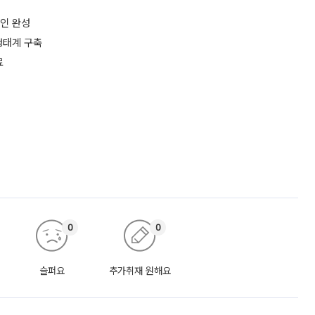
체인 완성
생태계 구축
료
0
0
슬퍼요
추가취재 원해요