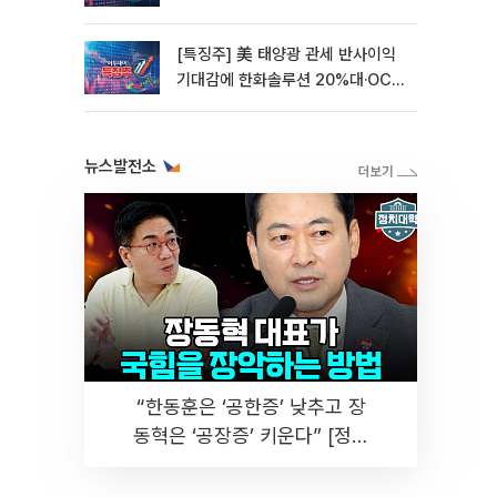
[특징주] 美 태양광 관세 반사이익
기대감에 한화솔루션 20%대·OCI
홀딩스 14%대 급등
뉴스발전소
“한동훈은 ‘공한증’ 낮추고 장
동혁은 ‘공장증’ 키운다” [정치
대학]