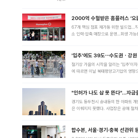
도시브랜드 사업이 공개 이후 시민 공감
2000억 수혈받은 홈플러스 ‘오늘
67개 핵심 점포 재가동 위한 빌드업..
소 인력·압축 매장으로 운영…회생 가능성
영업을 시작한다. 핵심 점포 67개에는 
'입추'에도 39도⋯수도권ㆍ강원
절기상 가을의 시작을 알리는 ‘입추’이자
에 따르면 이날 북태평양고기압의 영향으
도, 낮 최고기온은 31~39도로, 전국
"인허가 나도 삽 못 뜬다"…자금
경기도 동두천시 송내동의 한 아파트 개
은 이뤄지지 못했다. 사업장은 공매 절차
3차 공매까지 진행됐으나 모두 유찰됐다.
후
합수본, 서울·경기·충북 선관위 등