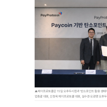
▲페이프로토콜은 15일 오후두시랩과 ‘탄소포인트 활용 생태계
업총괄 대표, 신정욱 페이프로토콜 대표, 설수경·오광명 오후두