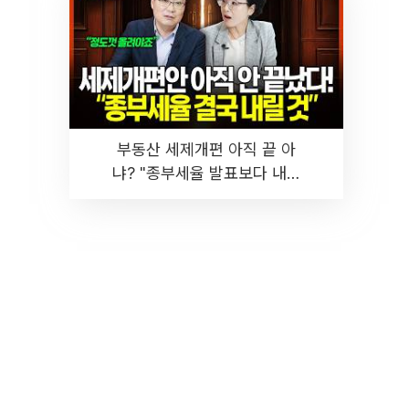
부동산 세제개편 아직 끝 아
냐? "종부세율 발표보다 내릴
것" 장기거주·양도세 전망 I 집
땅지성 I 김인만, 진미윤