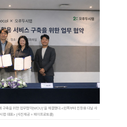
 구축을 위한 업무협약(MOU)’을 체결했다.<왼쪽부터 진창용 다날 사
시랩 대표> (사진제공 = 페이프로토콜)