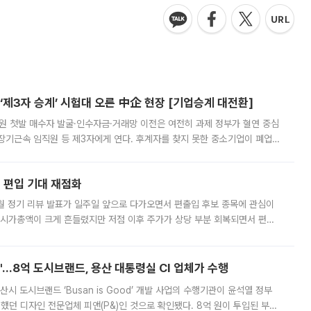
제3자 승계’ 시험대 오른 中企 현장 [기업승계 대전환]
지원 첫발 매수자 발굴·인수자금·거래망 이전은 여전히 과제 정부가 혈연 중심
장기근속 임직원 등 제3자에게 연다. 후계자를 찾지 못한 중소기업이 폐업
해 기술과 일자리를 남기도록 하겠다는 취지다. 다만 세금 감면만으로 거래를
에 편입 기대 재점화
월 정기 리뷰 발표가 일주일 앞으로 다가오면서 편출입 후보 종목에 관심이
 시가총액이 크게 흔들렸지만 저점 이후 주가가 상당 부분 회복되면서 편입
다시 부각되고 있다. 7일 금융투자업계에 따르면 MSCI는 한국시간으로 오는
od'…8억 도시브랜드, 용산 대통령실 CI 업체가 수행
시 도시브랜드 ‘Busan is Good’ 개발 사업의 수행기관이 윤석열 정부
여했던 디자인 전문업체 피앤(P&)인 것으로 확인됐다. 8억 원이 투입된 부산