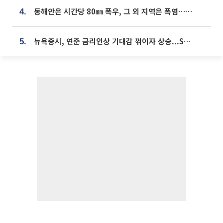
동해안은 시간당 80㎜ 폭우, 그 외 지역은 폭염…‘극과 극 날씨’
4.
뉴욕증시, 연준 금리인상 기대감 꺾이자 상승...S&P500 사상 최고치 [종합]
5.