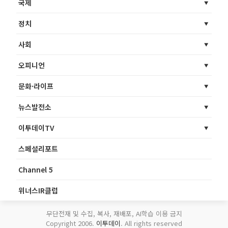
국제
정치
사회
오피니언
문화·라이프
뉴스발전소
이투데이TV
스페셜리포트
Channel 5
위너스IR클럽
무단전재 및 수집, 복사, 재배포, AI학습 이용 금지
Copyright 2006.
이투데이
. All rights reserved