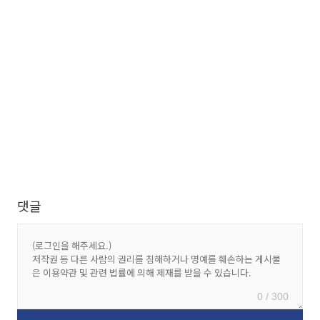
댓글
0 / 300