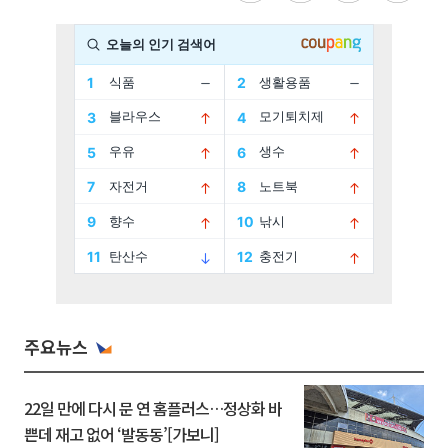
주요뉴스
22일 만에 다시 문 연 홈플러스…정상화 바
쁜데 재고 없어 ‘발동동’[가보니]