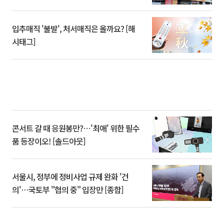
입추매직 '불발', 처서매직은 올까요? [해
시태그]
콘서트 갈 때 응원봉만?⋯'최애' 위한 필수
품 등장이오! [솔드아웃]
서울시, 정부에 정비사업 규제 완화 '건
의'⋯국토부 "협의 중" 입장만 [종합]