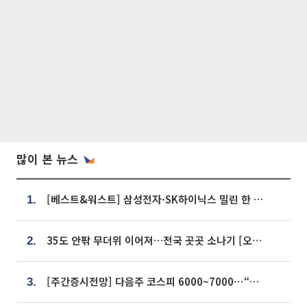
많이 본 뉴스
[베스트&워스트] 삼성전자·SK하이닉스 밀린 한 주…상상인증권은 85% 급등
1.
35도 안팎 무더위 이어져…전국 곳곳 소나기 [오늘 날씨]
2.
[주간증시전망] 다음주 코스피 6000~7000⋯“外人 수급은 정책이 변수”
3.