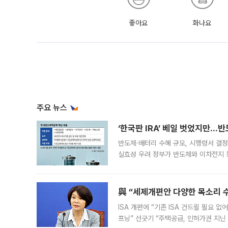
좋아요
화나요
주요 뉴스
‘한국판 IRA’ 베일 벗었지만…
반도체·배터리 수혜 규모, 시행령서 결정
실효성 우려 정부가 반도체와 이차전지 
법(IRA)’으로 불리는 국내생산세액공제
與 “세제개편안 다양한 목소리 
ISA 개편에 “기존 ISA 건드릴 필요 
프닝” 선긋기 “주택공급, 인허가권 지닌