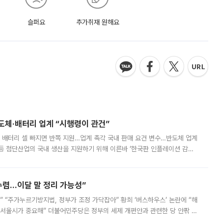
슬퍼요
추가취재 원해요
반도체·배터리 업계 “시행령이 관건”
 배터리 셀 빠지면 반쪽 지원…업계 촉각 국내 판매 요건 변수…반도체 업계
등 첨단산업의 국내 생산을 지원하기 위해 이른바 ‘한국판 인플레이션 감축
를 신설했지만, 업계에서는 세부 지원 대상에 따라 정책 효과가 크게 달라
수렴…이달 말 정리 가능성”
없어” “주가누르기방지법, 정부가 조정 가닥잡아” 황희 ‘버스하우스’ 논란에 “해
 서울시가 중요해” 더불어민주당은 정부의 세제 개편안과 관련한 당 안팎 의