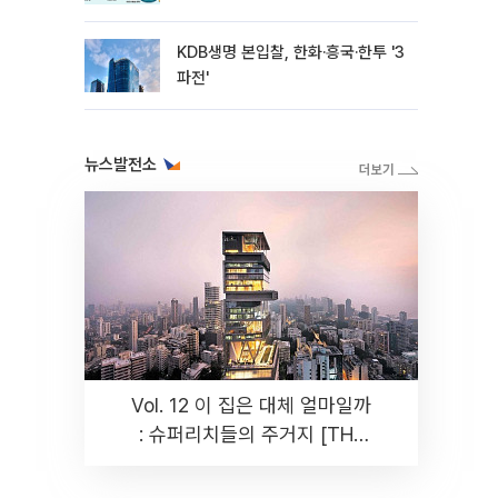
KDB생명 본입찰, 한화·흥국·한투 '3
파전'
뉴스발전소
Vol. 12 이 집은 대체 얼마일까
: 슈퍼리치들의 주거지 [THE
RARE]