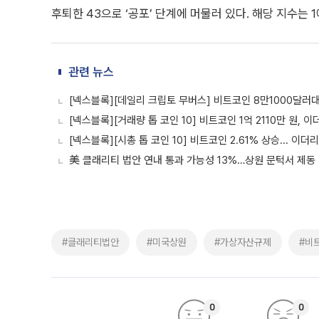
후퇴한 43으로 ‘공포’ 단계에 머물러 있다. 해당 지수는 
관련 뉴스
[넥스블록][데일리 크립토 무버스] 비트코인 8만1000달러
[넥스블록][거래량 톱 코인 10] 비트코인 1억 2110만 원, 이
[넥스블록][시총 톱 코인 10] 비트코인 2.61% 상승... 이더리
美 클래리티 법안 연내 통과 가능성 13%…상원 문턱서 제동
#클래리티법안
#미국상원
#가상자산규제
#비
0
0