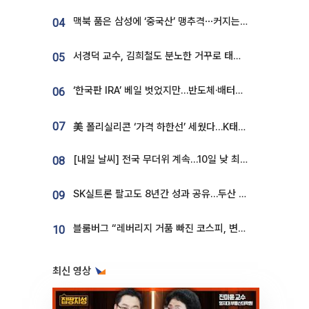
맥북 품은 삼성에 ‘중국산’ 맹추격⋯커지는 노트북 OLED 시장
04
서경덕 교수, 김희철도 분노한 거꾸로 태극기⋯"엉터리는 아냐, 아쉬울 뿐"
05
‘한국판 IRA’ 베일 벗었지만…반도체·배터리 업계 “시행령이 관건”
06
07
美 폴리실리콘 ‘가격 하한선’ 세웠다…K태양광 수혜 기대
[내일 날씨] 전국 무더위 계속…10일 낮 최고 34도 육박
08
SK실트론 팔고도 8년간 성과 공유…두산 인수대금 2.3조가 끝 아냐
09
블룸버그 “레버리지 거품 빠진 코스피, 변동성 최악 국면 지났을 가능성”
10
최신 영상