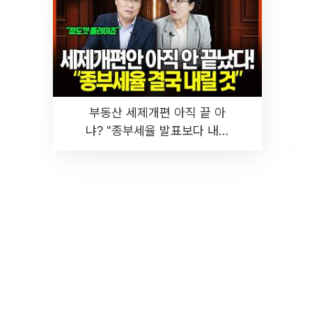
부동산 세제개편 아직 끝 아
냐? "종부세율 발표보다 내릴
것" 장기거주·양도세 전망 I 집
땅지성 I 김인만, 진미윤