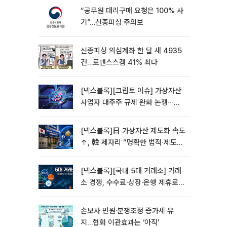
“공무원 대리구매 요청은 100% 사
기”…신종피싱 주의보
신종피싱 의심계좌 한 달 새 4935
건…로맨스스캠 41% 최다
[넥스블록][크립토 이슈] 가상자산
사업자 대주주 규제 완화 논쟁∙∙∙거
래소 인수∙신규 진입 심사 변수 부상
[넥스블록]日 가상자산 제도화 속도
↑, 韓 제자리 “명확한 법적∙제도적
기반 마련 시급”
[넥스블록][국내 5대 거래소] 거래
소 경쟁, 수수료∙상장∙은행 제휴로
옮겨 붙었다
손보사 민원·분쟁조정 증가세 유
지…협회 이관효과는 ‘아직’