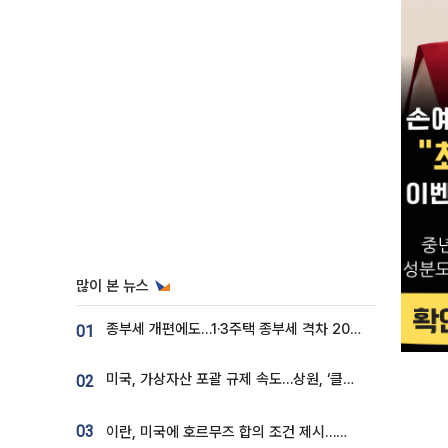
많이 본 뉴스
종부세 개편에도…1·3주택 종부세 격차 2028년부터 확대
01
미국, 가상자산 포괄 규제 속도…상원, ‘클래리티법’ 9월 절차투표 추진
02
03
이란, 미국에 호르무즈 합의 조건 제시…美 “경기 아직 안 끝나” [종합]