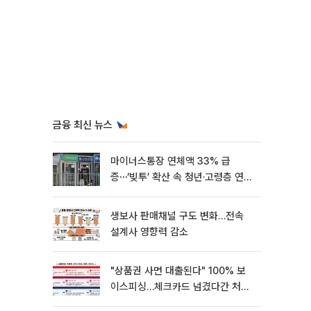
금융 최신 뉴스
마이너스통장 연체액 33% 급
증⋯‘빚투’ 확산 속 청년·고령층 연체
율↑
생보사 판매채널 구도 변화…전속
설계사 영향력 감소
"상품권 사면 대출된다" 100% 보
이스피싱…체크카드 넘겼다간 처벌
대상