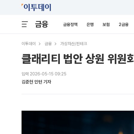
금융
금융정책
은행
보험
2금융
이투데이
금융
가상자산/핀테크
클래리티 법안 상원 위원회 
입력 2026-05-15 09:25
김준현 인턴 기자