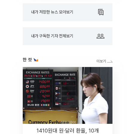
내가 저장한 뉴스 모아보기
내가 구독한 기자 전체보기
한 컷
1410원대 원·달러 환율, 10개