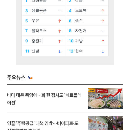
주요뉴스
바다 태운 폭염에…회 한 접시도 ‘히트플레
이션’
영끌 '주택공급' 대책 임박⋯비아파트·도