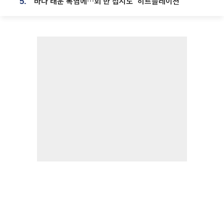
바다 태운 폭염에…회 한 접시도 ‘히트플레이션’
5.