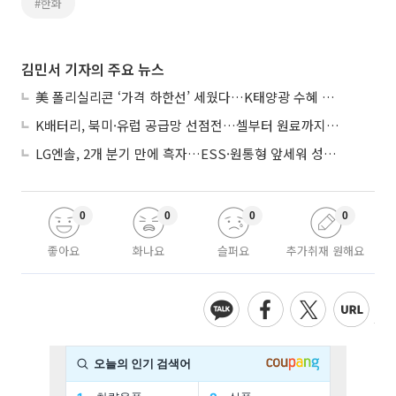
#한화
김민서 기자의 주요 뉴스
美 폴리실리콘 ‘가격 하한선’ 세웠다…K태양광 수혜 기대
K배터리, 북미·유럽 공급망 선점전…셀부터 원료까지 현지화
LG엔솔, 2개 분기 만에 흑자…ESS·원통형 앞세워 성장 가속
0
0
0
0
좋아요
화나요
슬퍼요
추가취재 원해요