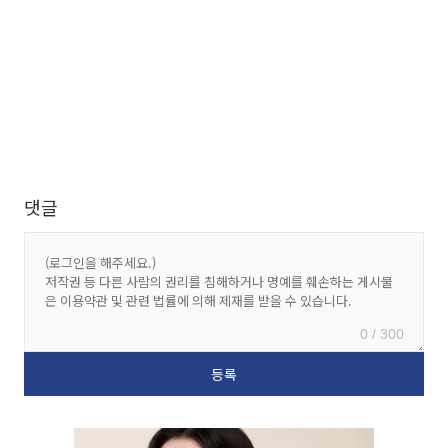
댓글
0 / 300