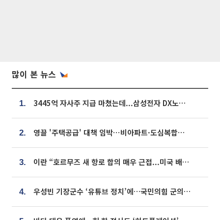
많이 본 뉴스
3445억 자사주 지급 마쳤는데...삼성전자 DX노조, 뒤늦은 '떼쓰기 집회'
1.
영끌 '주택공급' 대책 임박⋯비아파트·도심복합까지 총동원
2.
이란 “호르무즈 새 항로 합의 매우 근접...미국 배상 먼저”
3.
우성빈 기장군수 ‘유튜브 정치’에…국민의힘 군의원들 집단 반발
4.