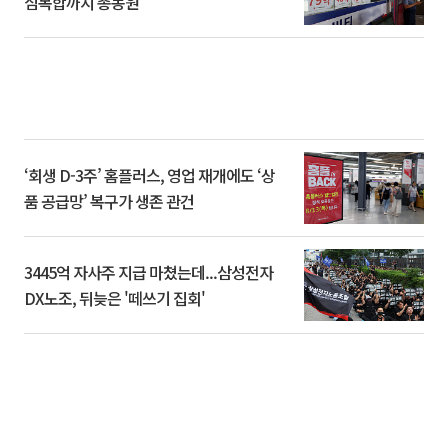
심복합까지 총동원
‘회생 D-3주’ 홈플러스, 영업 재개에도 ‘상
품 공급망’ 복구가 생존 관건
3445억 자사주 지급 마쳤는데...삼성전자
DX노조, 뒤늦은 '떼쓰기 집회'