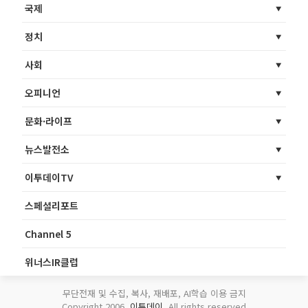
국제
정치
사회
오피니언
문화·라이프
뉴스발전소
이투데이TV
스페셜리포트
Channel 5
위너스IR클럽
무단전재 및 수집, 복사, 재배포, AI학습 이용 금지
Copyright 2006.
이투데이
. All rights reserved