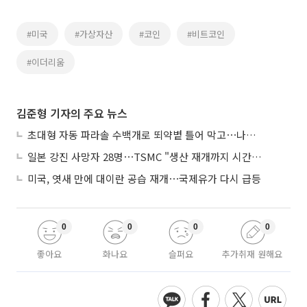
#미국
#가상자산
#코인
#비트코인
#이더리움
김준형 기자의 주요 뉴스
초대형 자동 파라솔 수백개로 뙤약볕 틀어 막고⋯나라별 폭염 생존법
일본 강진 사망자 28명⋯TSMC "생산 재개까지 시간 필요해"
미국, 엿새 만에 대이란 공습 재개⋯국제유가 다시 급등
0
0
0
0
좋아요
화나요
슬퍼요
추가취재 원해요