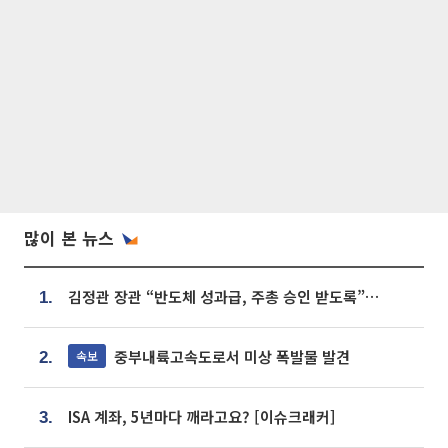
많이 본 뉴스
김정관 장관 “반도체 성과급, 주총 승인 받도록”…상법·자본시장법 개정 시사
1.
중부내륙고속도로서 미상 폭발물 발견
속보
2.
ISA 계좌, 5년마다 깨라고요? [이슈크래커]
3.