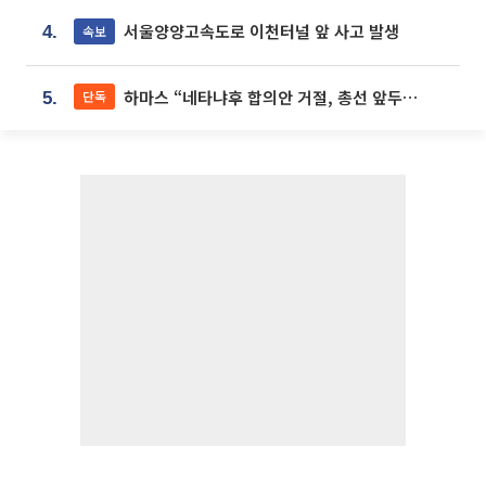
서울양양고속도로 이천터널 앞 사고 발생
속보
4.
하마스 “네타냐후 합의안 거절, 총선 앞두고 시간 끌기”
단독
5.