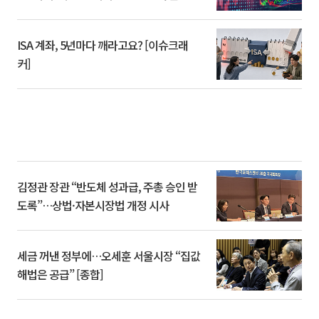
ISA 계좌, 5년마다 깨라고요? [이슈크래
커]
김정관 장관 “반도체 성과급, 주총 승인 받
도록”…상법·자본시장법 개정 시사
세금 꺼낸 정부에…오세훈 서울시장 “집값
해법은 공급” [종합]