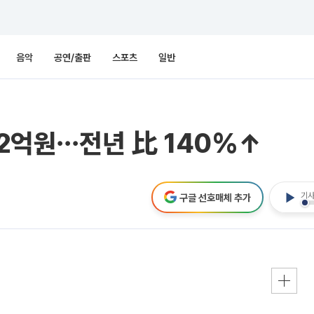
음악
공연/출판
스포츠
일반
72억원⋯전년 比 140%↑
기사
구글 선호매체 추가