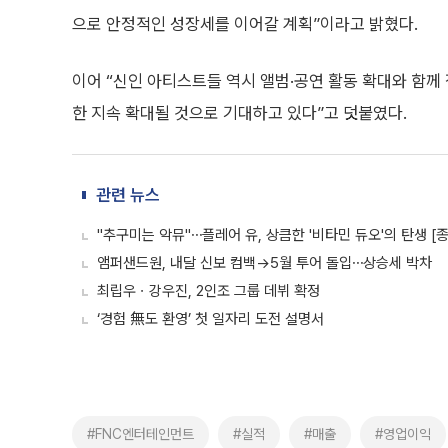
으로 안정적인 성장세를 이어갈 계획”이라고 밝혔다.
이어 “신인 아티스트들 역시 앨범·공연 활동 확대와 함께
한 지속 확대될 것으로 기대하고 있다”고 덧붙였다.
관련 뉴스
"추구미는 악뮤"⋯플레어 유, 상큼한 '비타민 듀오'의 탄생 [
앰퍼샌드원, 내달 신보 컴백→5월 투어 돌입⋯상승세 박차
최립우ㆍ강우진, 2인조 그룹 데뷔 확정
‘경험 無도 환영’ 첫 일자리 도전 설명서
#FNC엔터테인먼트
#실적
#매출
#영업이익