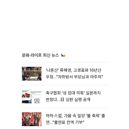
문화·라이프 최신 뉴스
'나혼산' 류혜영, 고경표와 16년산
우정…"자취방서 부모님과 마주쳐"
축구협회 '성 접대 의혹' 일본까지
번졌다…日 심판 실명 공개
하하·스컬, 가뭄 속 밀양 '물 축제' 출
연…"출연료 전액 기부"