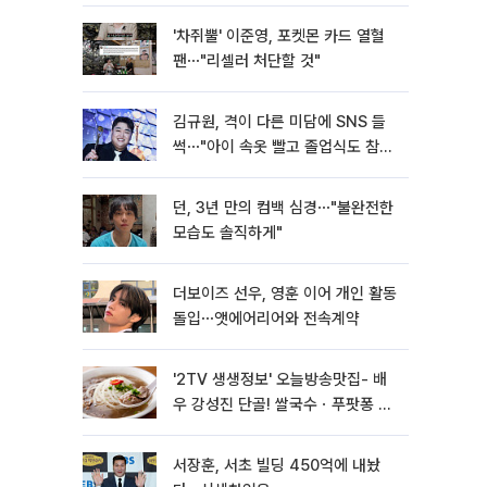
'차쥐뿔' 이준영, 포켓몬 카드 열혈
팬⋯"리셀러 처단할 것"
김규원, 격이 다른 미담에 SNS 들
썩⋯"아이 속옷 빨고 졸업식도 참
석"
던, 3년 만의 컴백 심경⋯"불완전한
모습도 솔직하게"
더보이즈 선우, 영훈 이어 개인 활동
돌입⋯앳에어리어와 전속계약
'2TV 생생정보' 오늘방송맛집- 배
우 강성진 단골! 쌀국수ㆍ푸팟퐁 커
리 맛집 '블○○○'
서장훈, 서초 빌딩 450억에 내놨