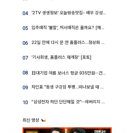
'2TV 생생정보' 오늘방송맛집- 배우 강성진 단골! 쌀국수ㆍ푸팟퐁 커리 맛집 '블○○○'
04
입추매직 '불발', 처서매직은 올까요? [해시태그]
05
22일 만에 다시 문 연 홈플러스…정상화 바쁜데 재고 없어 ‘발동동’[가보니]
06
'기사회생, 홈플러스 재개장' [포토]
07
08
日대기업 여름 보너스 평균 935만원⋯건설회사 1800만 넘어
차인표 "동생 구강암 투병…떠나보낼 때 가장 힘들었다”
09
“삼성전자 하단 단단해질 것”⋯레버리지 규제에 쏠림 완화 [찐코노미]
10
최신 영상