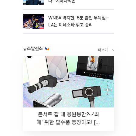
다⋯시세차익은
WNBA 박지현, 5분 출전 무득점⋯
LA는 미네소타 꺾고 승리
뉴스발전소
콘서트 갈 때 응원봉만?⋯'최
애' 위한 필수품 등장이오! [솔
드아웃]