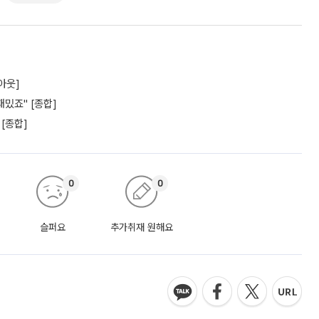
아웃]
밌죠" [종합]
 [종합]
0
0
슬퍼요
추가취재 원해요