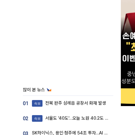
많이 본 뉴스
전북 완주 삼례읍 공장서 화재 발생
01
속보
서울도 '40도'…오늘 노원 40.2도 기록
02
속보
SK하이닉스, 용인·청주에 54조 투자…AI 메모리 생산기지 키운다
03