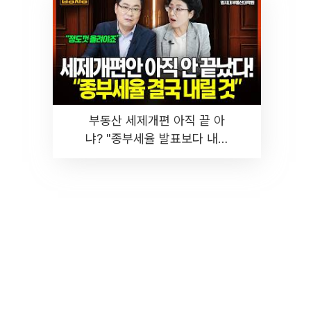
부동산 세제개편 아직 끝 아
냐? "종부세율 발표보다 내릴
것" 장기거주·양도세 전망 I 집
땅지성 I 김인만, 진미윤