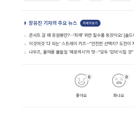
장유진 기자의 주요 뉴스
자세히보기
콘서트 갈 때 응원봉만?⋯'최애' 위한 필수품 등장이오! [솔드
이것저것 '다 되는' 스트레이 키즈⋯"안전한 선택지? 도전이 재
나우즈, 올여름 물들일 '제로섹시'의 맛⋯"모두 '입덕'시킬 것"
0
0
좋아요
화나요